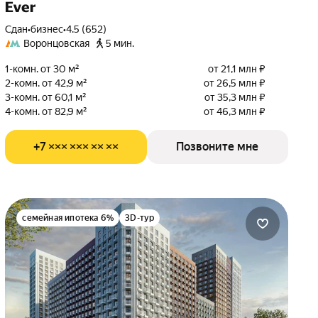
Ever
Сдан
•
бизнес
•
4.5 (652)
Воронцовская
5 мин.
1-комн. от 30 м²
от 21,1 млн ₽
2-комн. от 42,9 м²
от 26,5 млн ₽
3-комн. от 60,1 м²
от 35,3 млн ₽
4-комн. от 82,9 м²
от 46,3 млн ₽
+7 ××× ××× ×× ××
Позвоните мне
семейная ипотека 6%
3D-тур