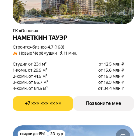
ГК «Основа»
НАМЕТКИН ТАУЭР
Строится
•
бизнес
•
4.7 (168)
Новые Черёмушки
11 мин.
Студии от 23,1 м²
от 12,5 млн ₽
1-комн. от 29,9 м²
от 15,6 млн ₽
2-комн. от 41,9 м²
от 16,3 млн ₽
3-комн. от 56,7 м²
от 19,0 млн ₽
4-комн. от 84,5 м²
от 34,4 млн ₽
+7 ××× ××× ×× ××
Позвоните мне
скидки до 15%
3D-тур