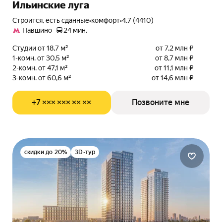
Ильинские луга
Строится, есть сданные
•
комфорт
•
4.7 (4410)
Павшино
24 мин.
Студии от 18,7 м²
от 7,2 млн ₽
1-комн. от 30,5 м²
от 8,7 млн ₽
2-комн. от 47,1 м²
от 11,1 млн ₽
3-комн. от 60,6 м²
от 14,6 млн ₽
+7 ××× ××× ×× ××
Позвоните мне
скидки до 20%
3D-тур