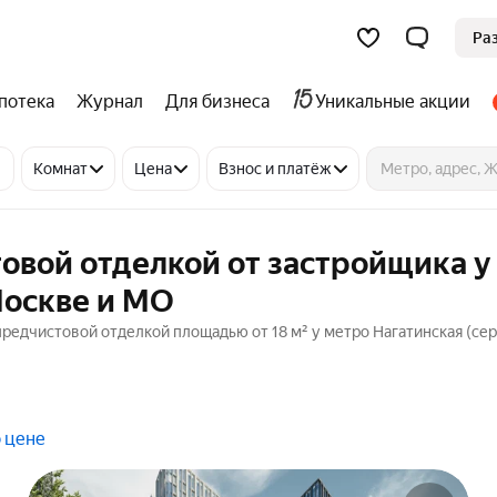
Ра
потека
Журнал
Для бизнеса
Уникальные акции
Комнат
Цена
Взнос и платёж
овой отделкой от застройщика у
Москве и МО
редчистовой отделкой площадью от 18 м² у метро Нагатинская (сера
 цене