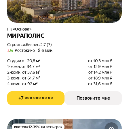
ГК «Основа»
МИРАПОЛИС
Строится
•
бизнес
•
2.7 (7)
Ростокино
6 мин.
Студии от 20,8 м²
от 10,3 млн ₽
1-комн. от 34,7 м²
от 12,9 млн ₽
2-комн. от 37,6 м²
от 14,2 млн ₽
3-комн. от 61,7 м²
от 18,9 млн ₽
4-комн. от 92 м²
от 31,6 млн ₽
+7 ××× ××× ×× ××
Позвоните мне
ипотека 12.39% на весь срок