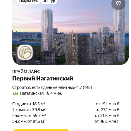
скидка 15%
3D-тур
ПРАЙМ ЛАЙФ
Первый Нагатинский
Строится, есть сданные
•
элитный
•
4.7 (145)
Нагатинская
4 мин.
Студии от 18,5 м²
от 19,1 млн ₽
1-комн. от 39,8 м²
от 27,1 млн ₽
2-комн. от 55,7 м²
от 31,8 млн ₽
3-комн. от 81,5 м²
от 45,2 млн ₽