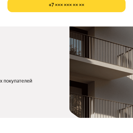
+7 ××× ××× ×× ××
х покупателей