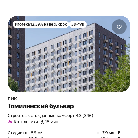
ипотека 12.39% на весь срок
3D-тур
ПИК
Томилинский бульвар
Строится, есть сданные
•
комфорт
•
4.3 (346)
Котельники
18 мин.
Студии от 18,9 м²
от 7,9 млн ₽