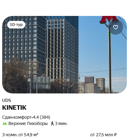
3D-тур
UDS
KINETIK
Сдан
•
комфорт
•
4.4 (384)
Верхние Лихоборы
3 мин.
3-комн. от 54,9 м²
от 27,5 млн ₽