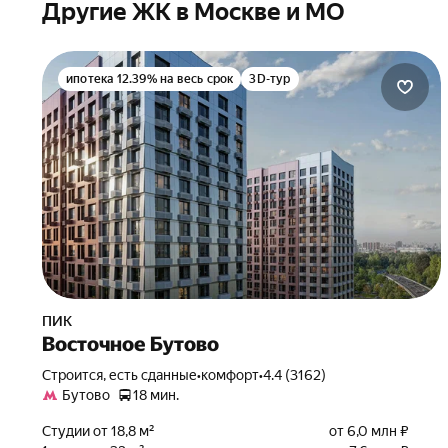
Другие ЖК в Москве и МО
ипотека 12.39% на весь срок
3D-тур
ПИК
Восточное Бутово
Строится, есть сданные
•
комфорт
•
4.4 (3162)
Бутово
18 мин.
Студии от 18,8 м²
от 6,0 млн ₽