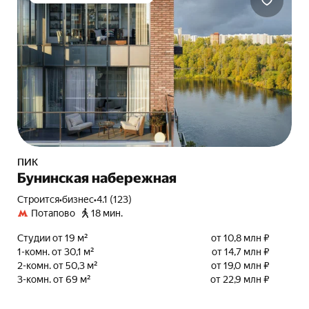
ПИК
Бунинская набережная
Строится
•
бизнес
•
4.1 (123)
Потапово
18 мин.
Студии от 19 м²
от 10,8 млн ₽
1-комн. от 30,1 м²
от 14,7 млн ₽
2-комн. от 50,3 м²
от 19,0 млн ₽
3-комн. от 69 м²
от 22,9 млн ₽