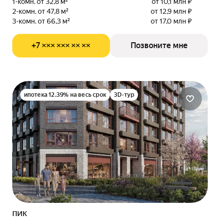
1-комн. от 32,8 м²
от 10,1 млн ₽
2-комн. от 47,8 м²
от 12,9 млн ₽
3-комн. от 66,3 м²
от 17,0 млн ₽
+7 ××× ××× ×× ××
Позвоните мне
ипотека 12.39% на весь срок
3D-тур
ПИК