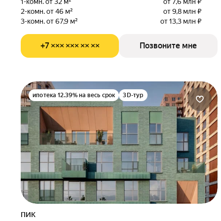
1-комн. от 32 м²
от 7,6 млн ₽
2-комн. от 46 м²
от 9,8 млн ₽
3-комн. от 67,9 м²
от 13,3 млн ₽
+7 ××× ××× ×× ××
Позвоните мне
ипотека 12.39% на весь срок
3D-тур
ПИК