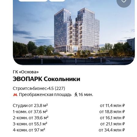
ГК «Основа»
ЭВОПАРК Сокольники
Строится
•
бизнес
•
4.5 (227)
Преображенская площадь
16 мин.
Студии от 23,8 м²
от 11,4 млн ₽
1-комн. от 37,6 м²
от 18,8 млн ₽
2-комн. от 39,6 м²
от 16,1 млн ₽
3-комн. от 55,1 м²
от 21,1 млн ₽
4-комн. от 97 м²
от 34,4 млн ₽