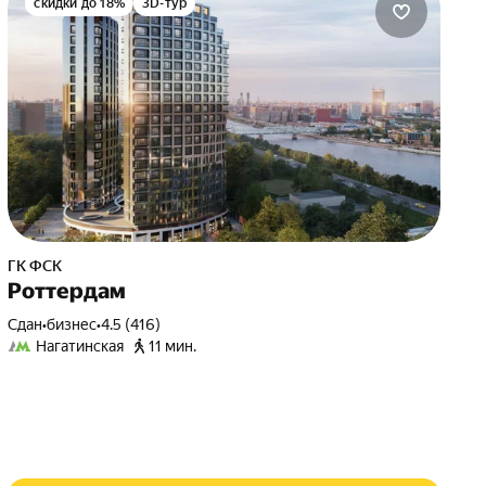
скидки до 18%
3D-тур
ГК ФСК
Роттердам
Сдан
•
бизнес
•
4.5 (416)
Нагатинская
11 мин.