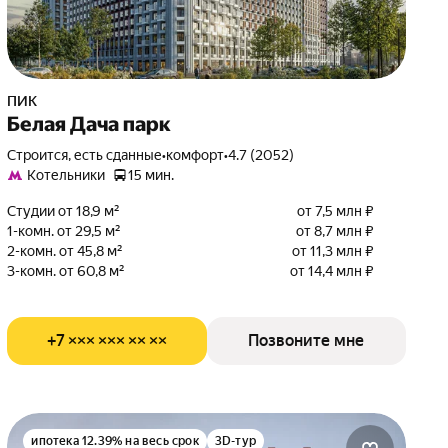
ПИК
Белая Дача парк
Строится, есть сданные
•
комфорт
•
4.7 (2052)
Котельники
15 мин.
Студии от 18,9 м²
от 7,5 млн ₽
1-комн. от 29,5 м²
от 8,7 млн ₽
2-комн. от 45,8 м²
от 11,3 млн ₽
3-комн. от 60,8 м²
от 14,4 млн ₽
+7 ××× ××× ×× ××
Позвоните мне
ипотека 12.39% на весь срок
3D-тур