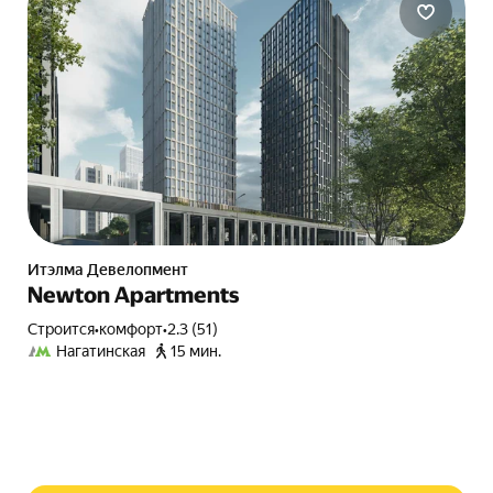
Итэлма Девелопмент
Newton Apartments
Строится
•
комфорт
•
2.3 (51)
Нагатинская
15 мин.