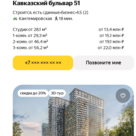
Кавказский бульвар 51
Строится, есть сданные
•
бизнес
•
4.5 (2)
Кантемировская
18 мин.
Студии от 28,1 м²
от 13,4 млн ₽
1-комн. от 29,3 м²
от 15,1 млн ₽
2-комн. от 46,4 м²
от 19,1 млн ₽
3-комн. от 56,2 м²
от 22,0 млн ₽
+7 ××× ××× ×× ××
Позвоните мне
скидка до 20%
3D-тур