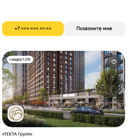
+7 ××× ××× ×× ××
Позвоните мне
скидка 1.5%
«ТЕКТА Групп»