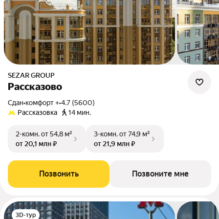
SEZAR GROUP
Рассказово
Сдан
•
комфорт +
•
4.7 (5600)
Рассказовка
14 мин.
2-комн.
от 54,8 м²
3-комн.
от 74,9 м²
от 20,1 млн ₽
от 21,9 млн ₽
Позвонить
Позвоните мне
3D-тур