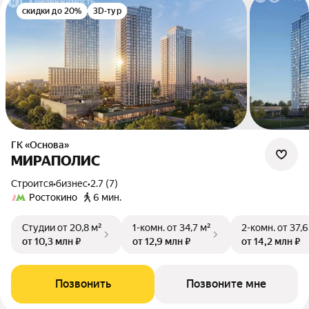
скидки до 20%
3D-тур
ГК «Основа»
МИРАПОЛИС
Строится
•
бизнес
•
2.7 (7)
Ростокино
6 мин.
Студии
от 20,8 м²
1-комн.
от 34,7 м²
2-комн.
от 37,6
от 10,3 млн ₽
от 12,9 млн ₽
от 14,2 млн ₽
Позвонить
Позвоните мне