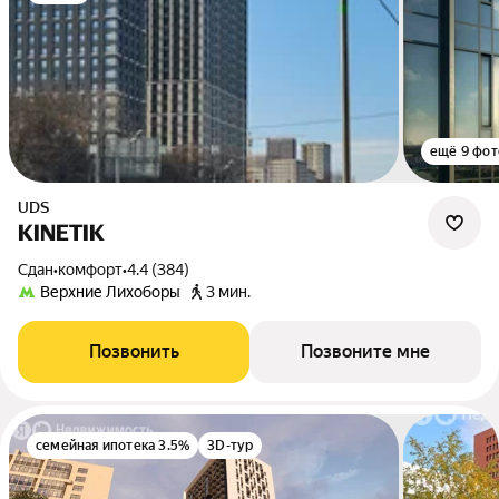
ещё 9 фот
UDS
KINETIK
Сдан
•
комфорт
•
4.4 (384)
Верхние Лихоборы
3 мин.
Позвонить
Позвоните мне
семейная ипотека 3.5%
3D-тур