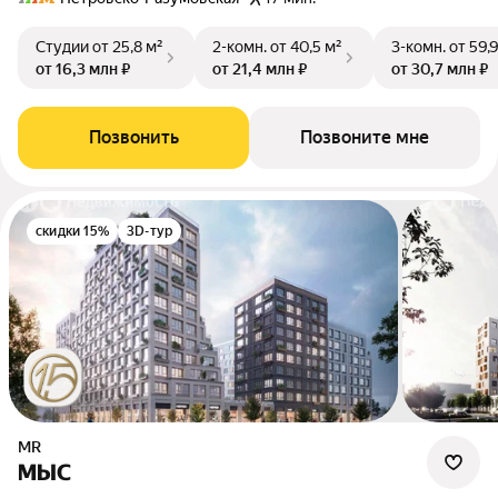
Студии
от 25,8 м²
2-комн.
от 40,5 м²
3-комн.
от 59,
от 16,3 млн ₽
от 21,4 млн ₽
от 30,7 млн ₽
Позвонить
Позвоните мне
скидки 15%
3D-тур
MR
МЫС