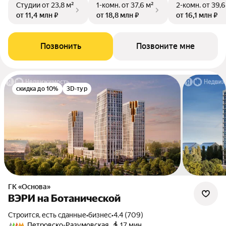
Студии
от 23,8 м²
1-комн.
от 37,6 м²
2-комн.
от 39,6
от 11,4 млн ₽
от 18,8 млн ₽
от 16,1 млн ₽
Позвонить
Позвоните мне
скидка до 10%
3D-тур
ГК «Основа»
ВЭРИ на Ботанической
Строится, есть сданные
•
бизнес
•
4.4 (709)
Петровско-Разумовская
17 мин.