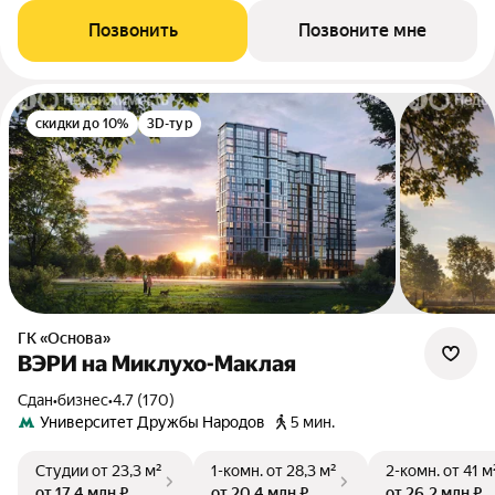
Позвонить
Позвоните мне
скидки до 10%
3D-тур
ГК «Основа»
ВЭРИ на Миклухо-Маклая
Сдан
•
бизнес
•
4.7 (170)
Университет Дружбы Народов
5 мин.
Студии
от 23,3 м²
1-комн.
от 28,3 м²
2-комн.
от 41 м
от 17,4 млн ₽
от 20,4 млн ₽
от 26,2 млн ₽