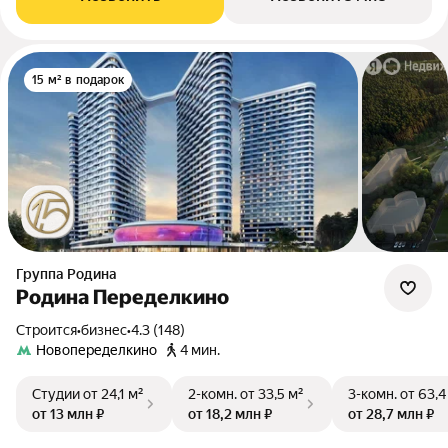
15 м² в подарок
Группа Родина
Родина Переделкино
Строится
•
бизнес
•
4.3 (148)
Новопеределкино
4 мин.
Студии
от 24,1 м²
2-комн.
от 33,5 м²
3-комн.
от 63,4
от 13 млн ₽
от 18,2 млн ₽
от 28,7 млн ₽