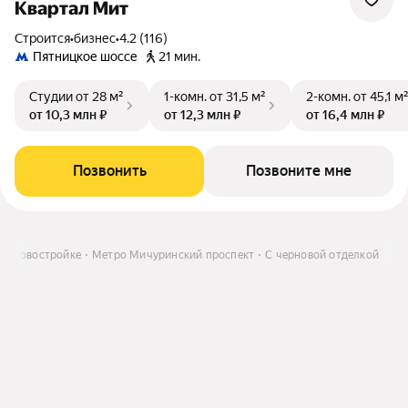
Квартал Мит
Строится
•
бизнес
•
4.2 (116)
Пятницкое шоссе
21 мин.
Студии
от 28 м²
1-комн.
от 31,5 м²
2-комн.
от 45,1 м
от 10,3 млн ₽
от 12,3 млн ₽
от 16,4 млн ₽
Позвонить
Позвоните мне
 в новостройке
Метро Мичуринский проспект
С черновой отделкой