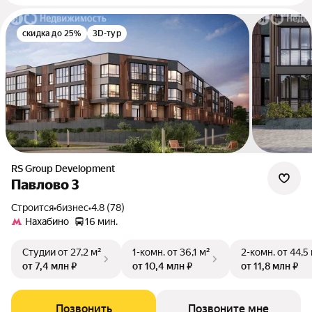
скидка до 25%
3D-тур
RS Group Development
Павлово 3
Строится
•
бизнес
•
4.8 (78)
Нахабино
16 мин.
Студии
от 27,2 м²
1-комн.
от 36,1 м²
2-комн.
от 44,5
от 7,4 млн ₽
от 10,4 млн ₽
от 11,8 млн ₽
Позвонить
Позвоните мне