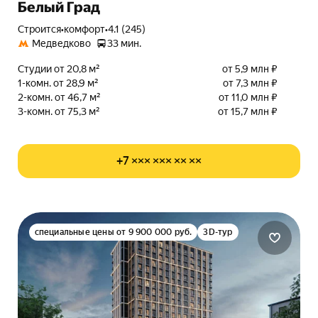
Белый Град
Строится
•
комфорт
•
4.1 (245)
Медведково
33 мин.
Студии от 20,8 м²
от 5,9 млн ₽
1-комн. от 28,9 м²
от 7,3 млн ₽
2-комн. от 46,7 м²
от 11,0 млн ₽
3-комн. от 75,3 м²
от 15,7 млн ₽
+7 ××× ××× ×× ××
специальные цены от 9 900 000 руб.
3D-тур