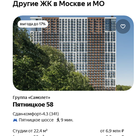
Другие ЖК в Москве и МО
выгода до 17%
Группа «Самолет»
Пятницкое 58
Сдан
•
комфорт
•
4.3 (341)
Пятницкое шоссе
9 мин.
Студии от 22,4 м²
от 6,9 млн ₽