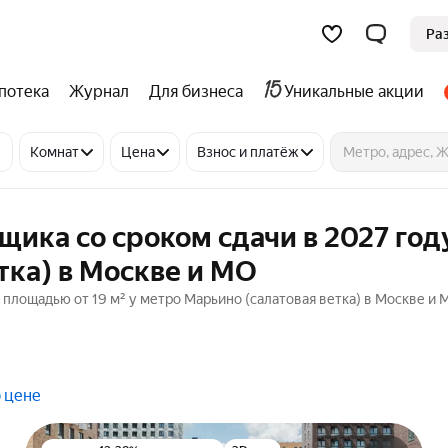
Ра
потека
Журнал
Для бизнеса
Уникальные акции
Комнат
Цена
Взнос и платёж
щика со сроком сдачи в 2027 год
тка) в Москве и МО
 площадью от 19 м² у метро Марьино (салатовая ветка) в Москве и 
 цене