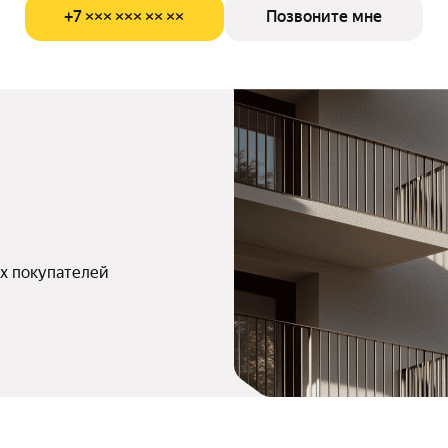
+7 ××× ××× ×× ××
Позвоните мне
х покупателей