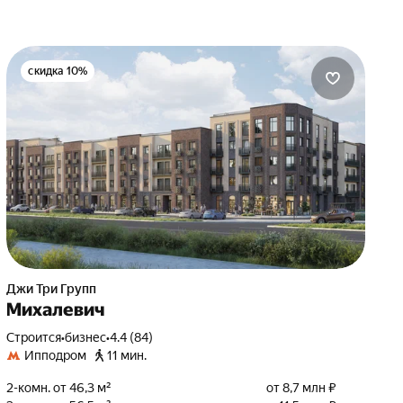
скидка 10%
Джи Три Групп
Михалевич
Строится
•
бизнес
•
4.4 (84)
Ипподром
11 мин.
2-комн. от 46,3 м²
от 8,7 млн ₽