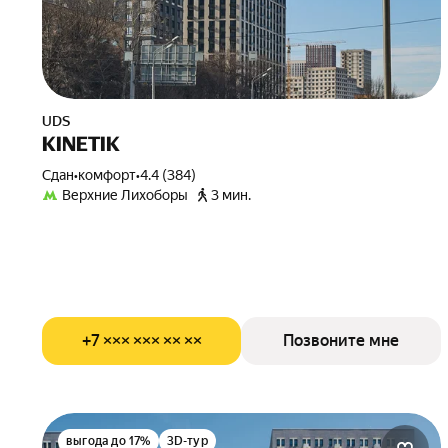
UDS
KINETIK
Сдан
•
комфорт
•
4.4 (384)
Верхние Лихоборы
3 мин.
+7 ××× ××× ×× ××
Позвоните мне
выгода до 17%
3D-тур