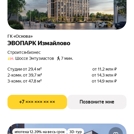
ГК «Основа»
ЭВОПАРК Измайлово
Строится
•
бизнес
Шоссе Энтузиастов
7 мин.
Студии от 29,4 м²
от 11,2 млн ₽
2-комн. от 39,7 м²
от 14,3 млн ₽
3-комн. от 47,8 м²
от 14,9 млн ₽
+7 ××× ××× ×× ××
Позвоните мне
ипотека 12.39% на весь срок
3D-тур