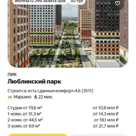
ипотека 12.39% на весь срок
3D-тур
ПИК
Люблинский парк
Строится, есть сданные
•
комфорт
•
4.6 (3511)
Марьино
22 мин.
Студии от 19,6 м²
от 10,8 млн ₽
1-комн. от 31,3 м²
от 14,3 млн ₽
2-комн. от 44,5 м²
от 18,1 млн ₽
3-комн. от 69 м²
от 21,7 млн ₽