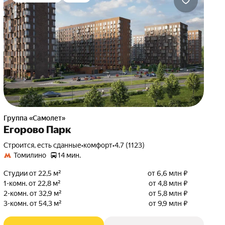
Группа «Самолет»
Егорово Парк
Строится, есть сданные
•
комфорт
•
4.7 (1123)
Томилино
14 мин.
Студии от 22,5 м²
от 6,6 млн ₽
1-комн. от 22,8 м²
от 4,8 млн ₽
2-комн. от 32,9 м²
от 5,8 млн ₽
3-комн. от 54,3 м²
от 9,9 млн ₽