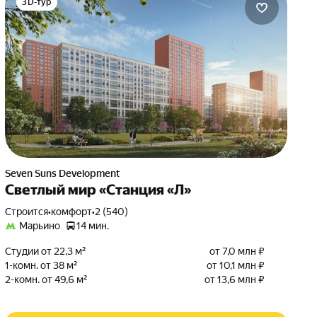
3D-тур
Seven Suns Development
Светлый мир «Станция «Л»
Строится
•
комфорт
•
2 (540)
Марьино
14 мин.
Студии от 22,3 м²
от 7,0 млн ₽
1-комн. от 38 м²
от 10,1 млн ₽
2-комн. от 49,6 м²
от 13,6 млн ₽