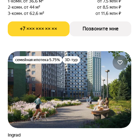
1-комн. от 36,6 м²
от 7,5 млн ₽
2-комн. от 44 м²
от 8,5 млн ₽
3-комн. от 62,6 м²
от 11,6 млн ₽
+7 ××× ××× ×× ××
Позвоните мне
семейная ипотека 5.75%
3D-тур
Ingrad