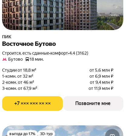
ПИК
Восточное Бутово
Строится, есть сданные
•
комфорт
•
4.4 (3162)
Бутово
18 мин.
Студии от 18,8 м²
от 5,6 млн ₽
1-комн. от 32 м²
от 6,9 млн ₽
2-комн. от 46 м²
от 9,4 млн ₽
3-комн. от 67,9 м²
от 11,9 млн ₽
+7 ××× ××× ×× ××
Позвоните мне
выгода до 17%
3D-тур