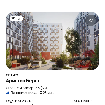
3D-тур
СИТИ21
Аристов Берег
Строится
•
комфорт
•
4.5 (53)
Пятницкое шоссе
23 мин.
Студии от 29,2 м²
от 6,1 млн ₽