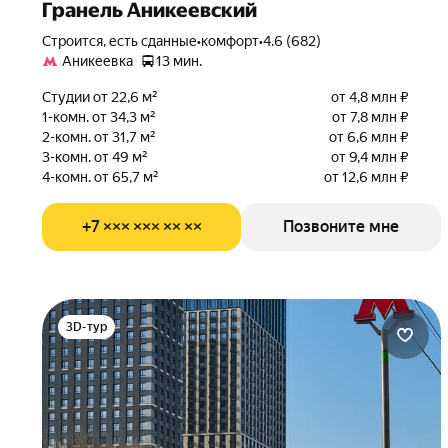
Гранель Аникеевский
Строится, есть сданные
•
комфорт
•
4.6 (682)
Аникеевка
13 мин.
Студии от 22,6 м²
от 4,8 млн ₽
1-комн. от 34,3 м²
от 7,8 млн ₽
2-комн. от 31,7 м²
от 6,6 млн ₽
3-комн. от 49 м²
от 9,4 млн ₽
4-комн. от 65,7 м²
от 12,6 млн ₽
+7 ××× ××× ×× ××
Позвоните мне
3D-тур