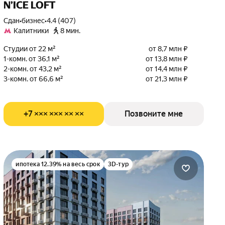
N’ICE LOFT
Сдан
•
бизнес
•
4.4 (407)
Калитники
8 мин.
Студии от 22 м²
от 8,7 млн ₽
1-комн. от 36,1 м²
от 13,8 млн ₽
2-комн. от 43,2 м²
от 14,4 млн ₽
3-комн. от 66,6 м²
от 21,3 млн ₽
+7 ××× ××× ×× ××
Позвоните мне
ипотека 12.39% на весь срок
3D-тур