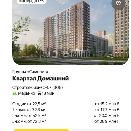
выгода до 17%
Группа «Самолет»
Квартал Домашний
Строится
•
бизнес
•
4.7 (308)
Марьино
18 мин.
Студии от 22,5 м²
от 15,2 млн ₽
1-комн. от 32,3 м²
от 17,7 млн ₽
2-комн. от 52,5 м²
от 20,0 млн ₽
3-комн. от 72,8 м²
от 28,9 млн ₽