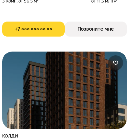
3-комн. от 56,5 м²
от 11,5 млн ₽
+7 ××× ××× ×× ××
Позвоните мне
КОЛДИ