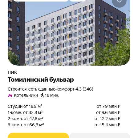
ПИК
Томилинский бульвар
Строится, есть сданные
•
комфорт
•
4.3 (346)
Котельники
18 мин.
Студии от 18,9 м²
от 7,9 млн ₽
1-комн. от 32,8 м²
от 9,6 млн ₽
2-комн. от 47,8 м²
от 12,2 млн ₽
3-комн. от 66,3 м²
от 15,4 млн ₽