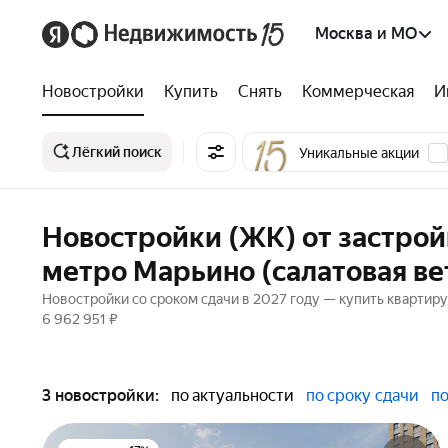
Москва и МО
Новостройки
Купить
Снять
Коммерческая
И
Лёгкий поиск
Уникальные акции
Новостройки (ЖК) от застрой
метро Марьино (салатовая ве
Новостройки со сроком сдачи в 2027 году — купить квартиру
6 962 951 ₽
3 новостройки:
по актуальности
по сроку сдачи
по