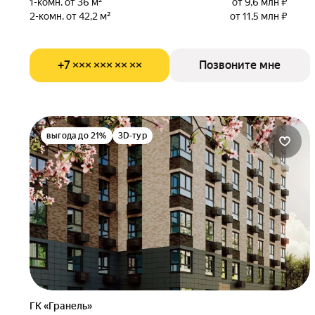
1-комн. от 36 м²
от 9,6 млн ₽
2-комн. от 42,2 м²
от 11,5 млн ₽
+7 ××× ××× ×× ××
Позвоните мне
выгода до 21%
3D-тур
ГК «Гранель»