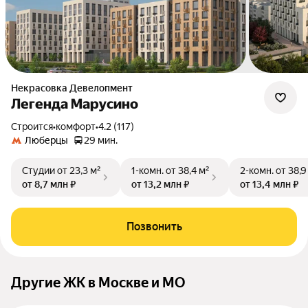
Некрасовка Девелопмент
Легенда Марусино
Строится
•
комфорт
•
4.2 (117)
Люберцы
29 мин.
Студии
от 23,3 м²
1-комн.
от 38,4 м²
2-комн.
от 38,9
от 8,7 млн ₽
от 13,2 млн ₽
от 13,4 млн ₽
Позвонить
Другие ЖК в Москве и МО