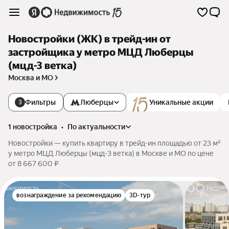
Новостройки (ЖК) в трейд-ин от
застройщика у метро МЦД Люберцы
(мцд-3 ветка)
Москва и МО
Фильтры
Люберцы
Уникальные акции
3
1 новостройка
•
по актуальности
Новостройки — купить квартиру в трейд-ин площадью от 23 м²
у метро МЦД Люберцы (мцд-3 ветка) в Москве и МО по цене
от 8 667 600 ₽
вознаграждение за рекомендацию
3D-тур