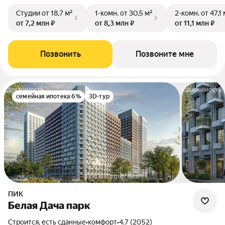
Студии
от 18,7 м²
1-комн.
от 30,5 м²
2-комн.
от 47,1 
от 7,2 млн ₽
от 8,3 млн ₽
от 11,1 млн ₽
Позвонить
Позвоните мне
семейная ипотека 6%
3D-тур
ПИК
Белая Дача парк
Строится, есть сданные
•
комфорт
•
4.7 (2052)