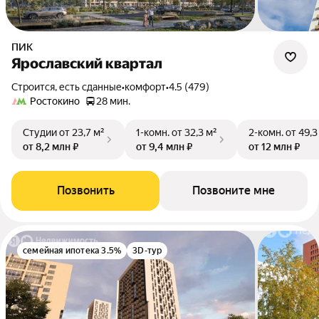
ПИК
Ярославский квартал
Строится, есть сданные
•
комфорт
•
4.5 (479)
Ростокино
28 мин.
Студии
от 23,7 м²
1-комн.
от 32,3 м²
2-комн.
от 49,3
от 8,2 млн ₽
от 9,4 млн ₽
от 12 млн ₽
Позвонить
Позвоните мне
семейная ипотека 3.5%
3D-тур