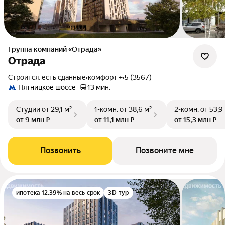
Группа компаний «Отрада»
Отрада
Строится, есть сданные
•
комфорт +
•
5 (3567)
Пятницкое шоссе
13 мин.
Студии
от 29,1 м²
1-комн.
от 38,6 м²
2-комн.
от 53,9
от 9 млн ₽
от 11,1 млн ₽
от 15,3 млн ₽
Позвонить
Позвоните мне
ипотека 12.39% на весь срок
3D-тур