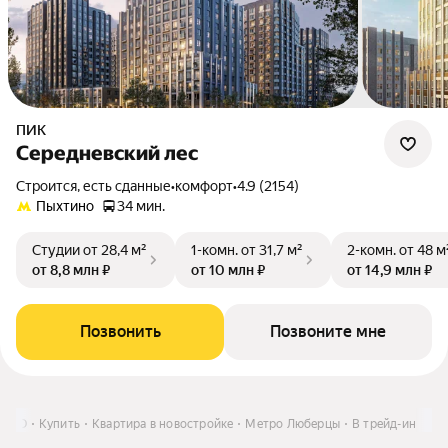
ПИК
Середневский лес
Строится, есть сданные
•
комфорт
•
4.9 (2154)
Пыхтино
34 мин.
Студии
от 28,4 м²
1-комн.
от 31,7 м²
2-комн.
от 48 м
от 8,8 млн ₽
от 10 млн ₽
от 14,9 млн ₽
Позвонить
Позвоните мне
и МО
Купить
Квартира в новостройке
Метро Люберцы
В трейд-ин