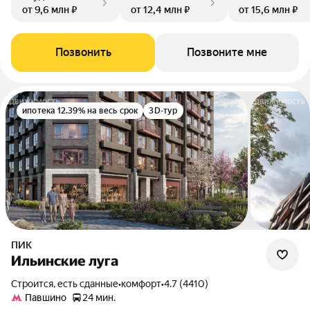
от 9,6 млн ₽
от 12,4 млн ₽
от 15,6 млн ₽
Позвонить
Позвоните мне
ипотека 12.39% на весь срок
3D-тур
ПИК
Ильинские луга
Строится, есть сданные
•
комфорт
•
4.7 (4410)
Павшино
24 мин.