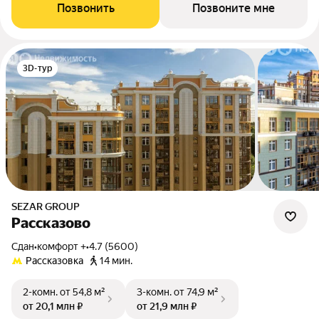
Позвонить
Позвоните мне
3D-тур
SEZAR GROUP
Рассказово
Сдан
•
комфорт +
•
4.7 (5600)
Рассказовка
14 мин.
2-комн.
от 54,8 м²
3-комн.
от 74,9 м²
от 20,1 млн ₽
от 21,9 млн ₽