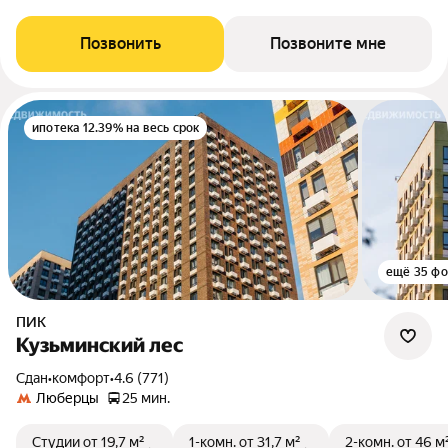
Позвонить
Позвоните мне
ипотека 12.39% на весь срок
ещё 35 фо
ПИК
Кузьминский лес
Сдан
•
комфорт
•
4.6 (771)
Люберцы
25 мин.
Студии
от 19,7 м²
1-комн.
от 31,7 м²
2-комн.
от 46 м