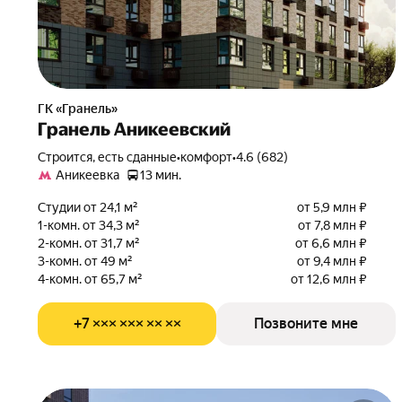
ГК «Гранель»
Гранель Аникеевский
Строится, есть сданные
•
комфорт
•
4.6 (682)
Аникеевка
13 мин.
Студии от 24,1 м²
от 5,9 млн ₽
1-комн. от 34,3 м²
от 7,8 млн ₽
2-комн. от 31,7 м²
от 6,6 млн ₽
3-комн. от 49 м²
от 9,4 млн ₽
4-комн. от 65,7 м²
от 12,6 млн ₽
+7 ××× ××× ×× ××
Позвоните мне