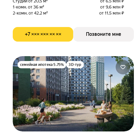
Студии от 20,5 м²
от 6,5 млн ₽
1-комн. от 36 м²
от 9,6 млн ₽
2-комн. от 42,2 м²
от 11,5 млн ₽
+7 ××× ××× ×× ××
Позвоните мне
семейная ипотека 5.75%
3D-тур