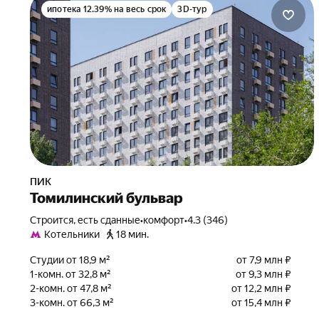
ипотека 12.39% на весь срок
3D-тур
ПИК
Томилинский бульвар
Строится, есть сданные
•
комфорт
•
4.3 (346)
Котельники
18 мин.
Студии от 18,9 м²
от 7,9 млн ₽
1-комн. от 32,8 м²
от 9,3 млн ₽
2-комн. от 47,8 м²
от 12,2 млн ₽
3-комн. от 66,3 м²
от 15,4 млн ₽