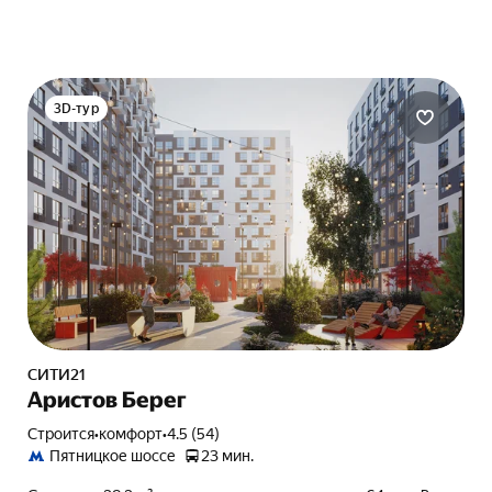
3D-тур
СИТИ21
Аристов Берег
Строится
•
комфорт
•
4.5 (54)
Пятницкое шоссе
23 мин.