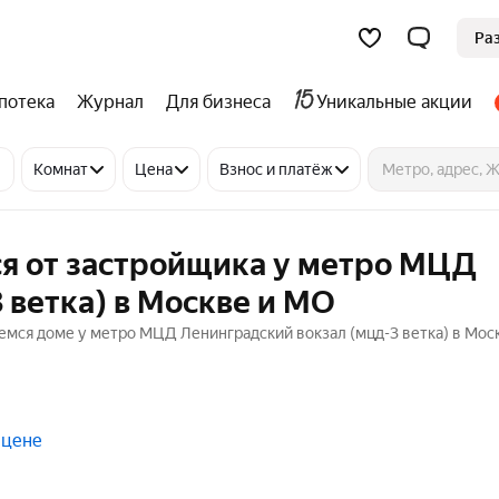
Ра
потека
Журнал
Для бизнеса
Уникальные акции
Комнат
Цена
Взнос и платёж
я от застройщика у метро МЦД
 ветка) в Москве и МО
емся доме у метро МЦД Ленинградский вокзал (мцд-3 ветка) в Мос
 цене