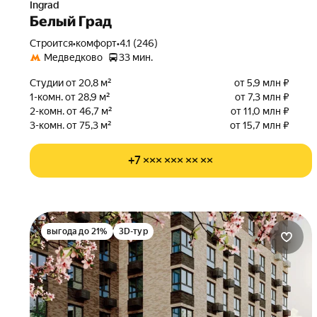
Ingrad
Белый Град
Строится
•
комфорт
•
4.1 (246)
Медведково
33 мин.
Студии от 20,8 м²
от 5,9 млн ₽
1-комн. от 28,9 м²
от 7,3 млн ₽
2-комн. от 46,7 м²
от 11,0 млн ₽
3-комн. от 75,3 м²
от 15,7 млн ₽
+7 ××× ××× ×× ××
выгода до 21%
3D-тур