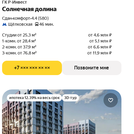
ГК Р-Инвест
Солнечная долина
Сдан
•
комфорт
•
4.4 (580)
Щёлковская
46 мин.
Студии от 25,3 м²
от 4,6 млн ₽
1-комн. от 28,4 м²
от 5,1 млн ₽
2-комн. от 37,9 м²
от 6,6 млн ₽
3-комн. от 76,8 м²
от 11,9 млн ₽
+7 ××× ××× ×× ××
Позвоните мне
ипотека 12.39% на весь срок
3D-тур