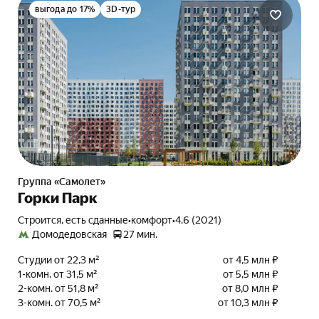
выгода до 17%
3D-тур
Группа «Самолет»
Горки Парк
Строится, есть сданные
•
комфорт
•
4.6 (2021)
Домодедовская
27 мин.
Студии от 22,3 м²
от 4,5 млн ₽
1-комн. от 31,5 м²
от 5,5 млн ₽
2-комн. от 51,8 м²
от 8,0 млн ₽
3-комн. от 70,5 м²
от 10,3 млн ₽