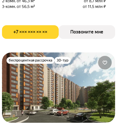
2-комн. от 46,3 м²
от 8,7 млн ₽
3-комн. от 56,5 м²
от 11,5 млн ₽
+7 ××× ××× ×× ××
Позвоните мне
беспроцентная рассрочка
3D-тур