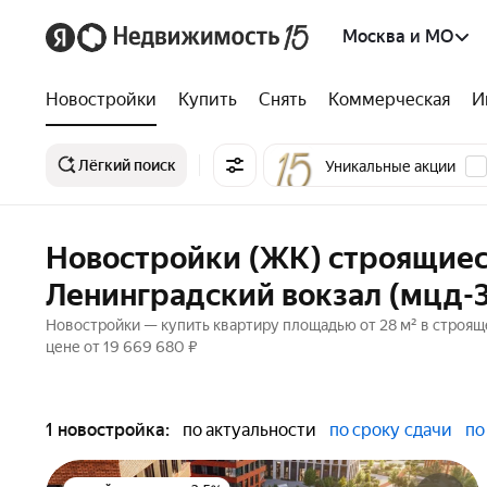
Москва и МО
Новостройки
Купить
Снять
Коммерческая
И
Лёгкий поиск
Уникальные акции
Новостройки (ЖК) строящиес
Ленинградский вокзал (мцд-3
Новостройки — купить квартиру площадью от 28 м² в строящ
цене от 19 669 680 ₽
1 новостройка:
по актуальности
по сроку сдачи
по