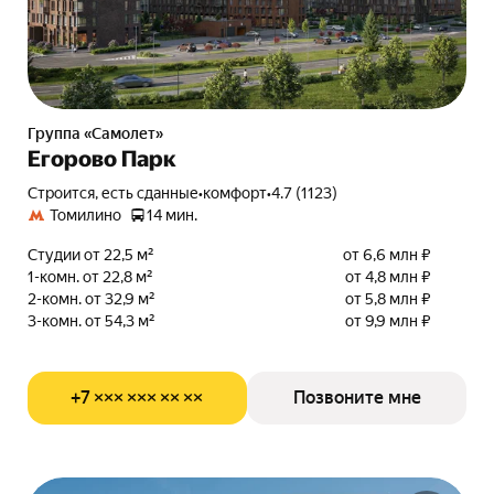
Группа «Самолет»
Егорово Парк
Строится, есть сданные
•
комфорт
•
4.7 (1123)
Томилино
14 мин.
Студии от 22,5 м²
от 6,6 млн ₽
1-комн. от 22,8 м²
от 4,8 млн ₽
2-комн. от 32,9 м²
от 5,8 млн ₽
3-комн. от 54,3 м²
от 9,9 млн ₽
+7 ××× ××× ×× ××
Позвоните мне