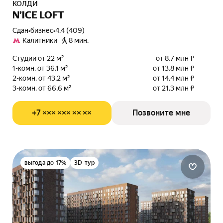
КОЛДИ
N’ICE LOFT
Сдан
•
бизнес
•
4.4 (409)
Калитники
8 мин.
Студии от 22 м²
от 8,7 млн ₽
1-комн. от 36,1 м²
от 13,8 млн ₽
2-комн. от 43,2 м²
от 14,4 млн ₽
3-комн. от 66,6 м²
от 21,3 млн ₽
+7 ××× ××× ×× ××
Позвоните мне
выгода до 17%
3D-тур