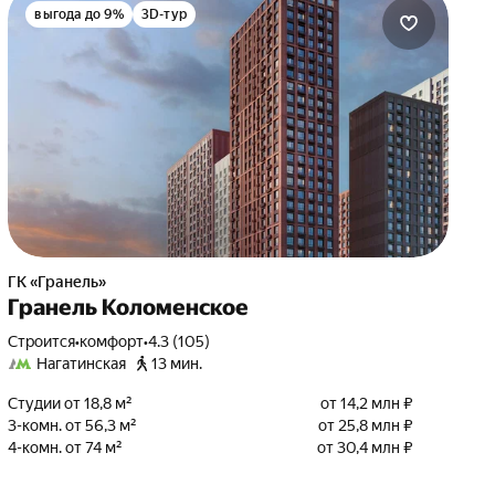
выгода до 9%
3D-тур
ГК «Гранель»
Гранель Коломенское
Строится
•
комфорт
•
4.3 (105)
Нагатинская
13 мин.
Студии от 18,8 м²
от 14,2 млн ₽
3-комн. от 56,3 м²
от 25,8 млн ₽
4-комн. от 74 м²
от 30,4 млн ₽