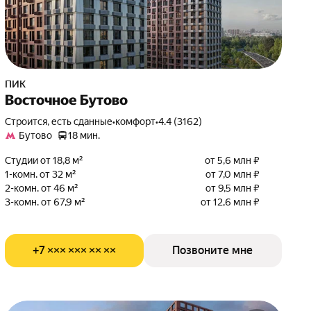
ПИК
Восточное Бутово
Строится, есть сданные
•
комфорт
•
4.4 (3162)
Бутово
18 мин.
Студии от 18,8 м²
от 5,6 млн ₽
1-комн. от 32 м²
от 7,0 млн ₽
2-комн. от 46 м²
от 9,5 млн ₽
3-комн. от 67,9 м²
от 12,6 млн ₽
+7 ××× ××× ×× ××
Позвоните мне