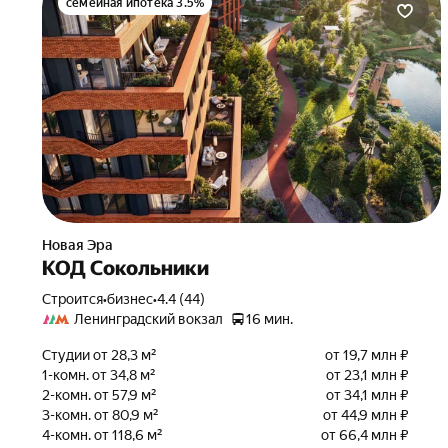
семейная ипотека 3.5%
Новая Эра
КОД Сокольники
Строится
•
бизнес
•
4.4 (44)
Ленинградский вокзал
16 мин.
Студии от 28,3 м²
от 19,7 млн ₽
1-комн. от 34,8 м²
от 23,1 млн ₽
2-комн. от 57,9 м²
от 34,1 млн ₽
3-комн. от 80,9 м²
от 44,9 млн ₽
4-комн. от 118,6 м²
от 66,4 млн ₽