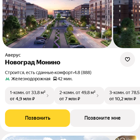
Аверус
Новоград Монино
Строится, есть сданные
•
комфорт
•
4.8 (888)
Железнодорожная
42 мин.
1-комн.
от 33,8 м²
2-комн.
от 49,8 м²
3-комн.
от 78,5
от 4,9 млн ₽
от 7 млн ₽
от 10,2 млн ₽
Позвонить
Позвоните мне