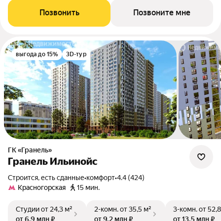
Позвонить
Позвоните мне
выгода до 15%
3D-тур
ГК «Гранель»
Гранель Ильинойс
Строится, есть сданные
•
комфорт
•
4.4 (424)
Красногорская
15 мин.
Студии
от 24,3 м²
2-комн.
от 35,5 м²
3-комн.
от 52,8
от 6,9 млн ₽
от 9,2 млн ₽
от 13,5 млн ₽