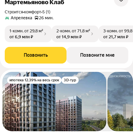
Мартемьяново Клаб
Строится
•
комфорт
•
5 (1)
Апрелевка
26 мин.
1-комн.
от 29,8 м²
2-комн.
от 71,8 м²
3-комн.
от 99,8
от 6,9 млн ₽
от 14,9 млн ₽
от 21,7 млн ₽
Позвонить
Позвоните мне
ипотека 12.39% на весь срок
3D-тур