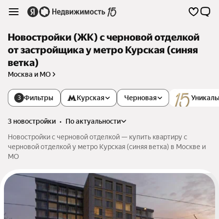
Новостройки (ЖК) с черновой отделкой
от застройщика у метро Курская (синяя
ветка)
Москва и МО
Фильтры
Курская
Черновая
Уникаль
3
3 новостройки
•
по актуальности
Новостройки с черновой отделкой — купить квартиру с
черновой отделкой у метро Курская (синяя ветка) в Москве и
МО