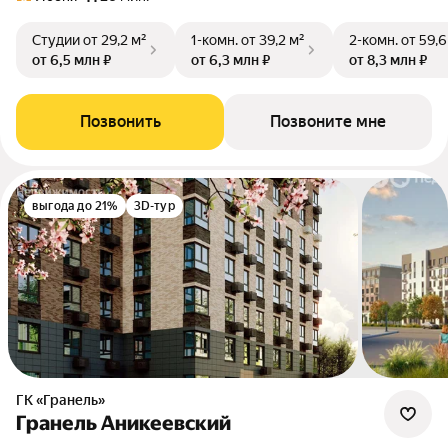
Студии
от 29,2 м²
1-комн.
от 39,2 м²
2-комн.
от 59,6
от 6,5 млн ₽
от 6,3 млн ₽
от 8,3 млн ₽
Позвонить
Позвоните мне
выгода до 21%
3D-тур
ГК «Гранель»
Гранель Аникеевский