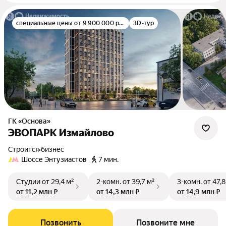
специальные цены от 9 900 000 руб.
3D-тур
ГК «Основа»
ЭВОПАРК Измайлово
Строится
•
бизнес
Шоссе Энтузиастов
7 мин.
Студии
от 29,4 м²
2-комн.
от 39,7 м²
3-комн.
от 47,8
от 11,2 млн ₽
от 14,3 млн ₽
от 14,9 млн ₽
Позвонить
Позвоните мне