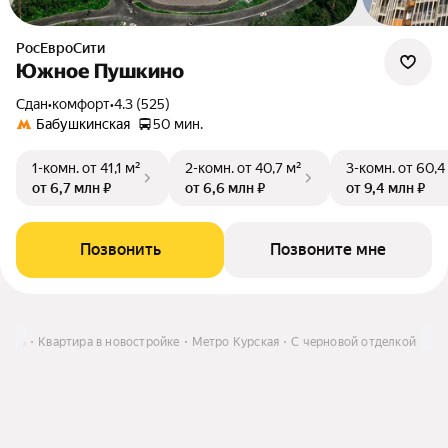
РосЕвроСити
Южное Пушкино
Сдан
•
комфорт
•
4.3 (525)
Бабушкинская
50 мин.
1-комн.
от 41,1 м²
2-комн.
от 40,7 м²
3-комн.
от 60,4
от 6,7 млн ₽
от 6,6 млн ₽
от 9,4 млн ₽
Позвонить
Позвоните мне
пить
Квартира в новостройке
Метро Курская
С черновой отделкой