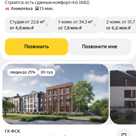
Строится, есть сданные
•
комфорт
•
4.6 (682)
Аникеевка
13 мин.
Студии
от 22,6 м²
1-комн.
от 34,3 м²
2-комн.
от 31,7
от 4,8 млн ₽
от 7,8 млн ₽
от 6,6 млн ₽
Позвонить
Позвоните мне
скидка до 25%
3D-тур
ГК ФСК