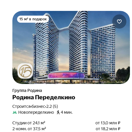
15 м² в подарок
Группа Родина
Родина Переделкино
Строится
•
бизнес
•
2.2 (5)
Новопеределкино
4 мин.
Студии от 24,1 м²
от 13,0 млн ₽
2-комн. от 37,5 м²
от 18,2 млн ₽