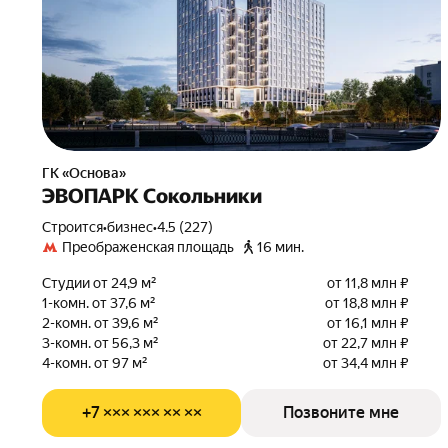
ГК «Основа»
ЭВОПАРК Сокольники
Строится
•
бизнес
•
4.5 (227)
Преображенская площадь
16 мин.
Студии от 24,9 м²
от 11,8 млн ₽
1-комн. от 37,6 м²
от 18,8 млн ₽
2-комн. от 39,6 м²
от 16,1 млн ₽
3-комн. от 56,3 м²
от 22,7 млн ₽
4-комн. от 97 м²
от 34,4 млн ₽
+7 ××× ××× ×× ××
Позвоните мне