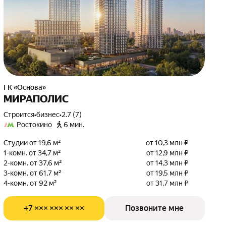
ГК «Основа»
МИРАПОЛИС
Строится
•
бизнес
•
2.7 (7)
Ростокино
6 мин.
Студии от 19,6 м²
от 10,3 млн ₽
1-комн. от 34,7 м²
от 12,9 млн ₽
2-комн. от 37,6 м²
от 14,3 млн ₽
3-комн. от 61,7 м²
от 19,5 млн ₽
4-комн. от 92 м²
от 31,7 млн ₽
+7 ××× ××× ×× ××
Позвоните мне