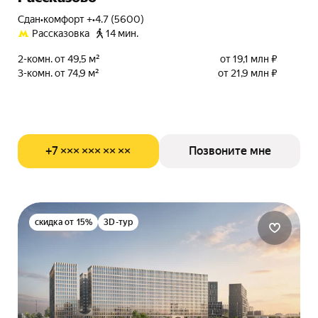
Сдан
•
комфорт +
•
4.7 (5600)
Рассказовка
14 мин.
2-комн. от 49,5 м²
от 19,1 млн ₽
3-комн. от 74,9 м²
от 21,9 млн ₽
+7 ××× ××× ×× ××
Позвоните мне
скидка от 15%
3D-тур