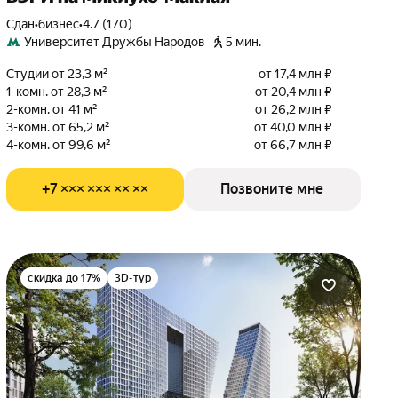
Сдан
•
бизнес
•
4.7 (170)
Университет Дружбы Народов
5 мин.
Студии от 23,3 м²
от 17,4 млн ₽
1-комн. от 28,3 м²
от 20,4 млн ₽
2-комн. от 41 м²
от 26,2 млн ₽
3-комн. от 65,2 м²
от 40,0 млн ₽
4-комн. от 99,6 м²
от 66,7 млн ₽
+7 ××× ××× ×× ××
Позвоните мне
скидка до 17%
3D-тур