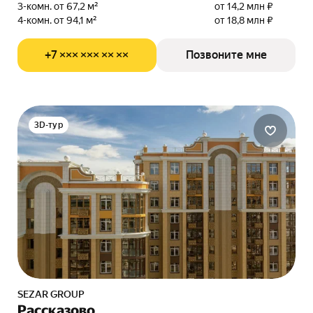
3-комн. от 67,2 м²
от 14,2 млн ₽
4-комн. от 94,1 м²
от 18,8 млн ₽
+7 ××× ××× ×× ××
Позвоните мне
3D-тур
SEZAR GROUP
Рассказово