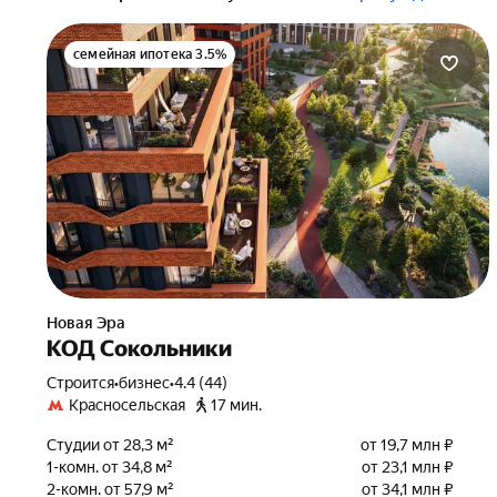
семейная ипотека 3.5%
Новая Эра
КОД Сокольники
Строится
•
бизнес
•
4.4 (44)
Красносельская
17 мин.
Студии от 28,3 м²
от 19,7 млн ₽
1-комн. от 34,8 м²
от 23,1 млн ₽
2-комн. от 57,9 м²
от 34,1 млн ₽