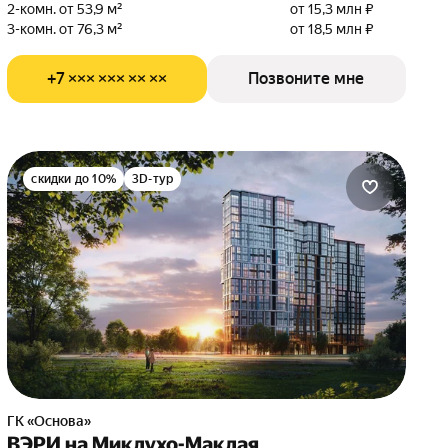
2-комн. от 53,9 м²
от 15,3 млн ₽
3-комн. от 76,3 м²
от 18,5 млн ₽
+7 ××× ××× ×× ××
Позвоните мне
скидки до 10%
3D-тур
ГК «Основа»
ВЭРИ на Миклухо-Маклая