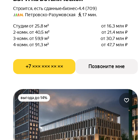
Строится, есть сданные
•
бизнес
•
4.4 (709)
Петровско-Разумовская
17 мин.
Студии от 25,8 м²
от 16,3 млн ₽
2-комн. от 40,5 м²
от 21,4 млн ₽
3-комн. от 59,9 м²
от 30,7 млн ₽
4-комн. от 91,3 м²
от 47,7 млн ₽
+7 ××× ××× ×× ××
Позвоните мне
выгода до 14%