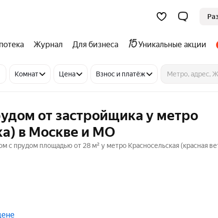
Ра
потека
Журнал
Для бизнеса
Уникальные акции
Комнат
Цена
Взнос и платёж
рудом от застройщика у метро
ка) в Москве и МО
ом с прудом площадью от 28 м² у метро Красносельская (красная ве
цене