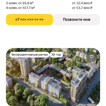
3-комн. от 65,8 м²
от 32,4 млн ₽
4-комн. от 107,7 м²
от 53,7 млн ₽
+7 ××× ××× ×× ××
Позвоните мне
беспроцентная рассрочка
3D-тур