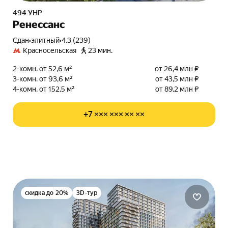
494 УНР
Ренессанс
Сдан
•
элитный
•
4.3 (239)
Красносельская
23 мин.
2-комн. от 52,6 м²
от 26,4 млн ₽
3-комн. от 93,6 м²
от 43,5 млн ₽
4-комн. от 152,5 м²
от 89,2 млн ₽
+7 ××× ××× ×× ××
скидка до 20%
3D-тур