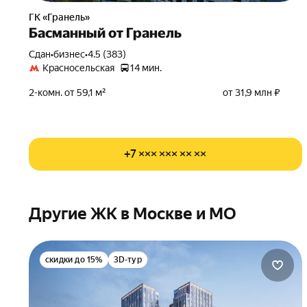
ГК «Гранель»
Басманный от Гранель
Сдан
•
бизнес
•
4.5 (383)
Красносельская
14 мин.
2-комн. от 59,1 м²
от 31,9 млн ₽
+7 ××× ××× ×× ××
Другие ЖК в Москве и МО
скидки до 15%
3D-тур