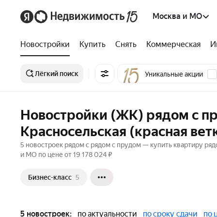
Москва и МО
Новостройки
Купить
Снять
Коммерческая
И
Лёгкий поиск
Уникальные акции
Новостройки (ЖК) рядом с п
Красносельская (красная вет
5 новостроек рядом с рядом с прудом — купить квартиру ряд
и МО по цене от 19 178 024 ₽
Бизнес-класс
5
5 новостроек:
по актуальности
по сроку сдачи
по 