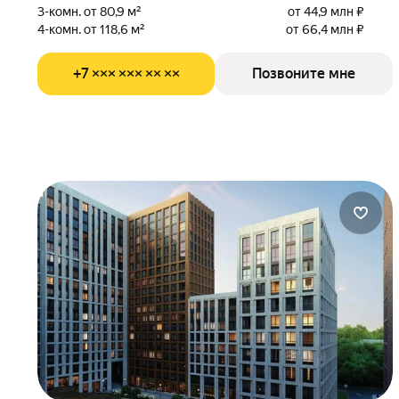
3-комн. от 80,9 м²
от 44,9 млн ₽
4-комн. от 118,6 м²
от 66,4 млн ₽
+7 ××× ××× ×× ××
Позвоните мне