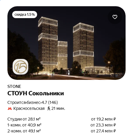
скидка 1.5%
STONE
СТОУН Сокольники
Строится
•
бизнес
•
4.7 (146)
Красносельская
21 мин.
Студии от 28,1 м²
от 19,2 млн ₽
1-комн. от 40,9 м²
от 23,3 млн ₽
2-комн. от 49,1 м²
от 27,4 млн ₽