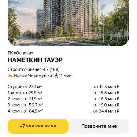
ГК «Основа»
НАМЕТКИН ТАУЭР
Строится
•
бизнес
•
4.7 (168)
Новые Черёмушки
11 мин.
Студии от 23,1 м²
от 12,5 млн ₽
1-комн. от 29,9 м²
от 15,6 млн ₽
2-комн. от 41,9 м²
от 16,3 млн ₽
3-комн. от 56,7 м²
от 19,0 млн ₽
4-комн. от 84,5 м²
от 34,4 млн ₽
+7 ××× ××× ×× ××
Позвоните мне