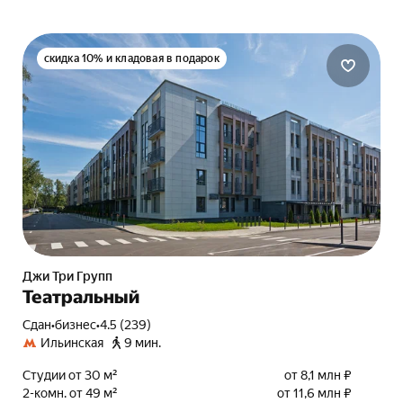
скидка 10% и кладовая в подарок
Джи Три Групп
Театральный
Сдан
•
бизнес
•
4.5 (239)
Ильинская
9 мин.
Студии от 30 м²
от 8,1 млн ₽
2-комн. от 49 м²
от 11,6 млн ₽