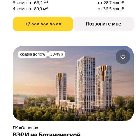
3-комн. от 63,4 м²
от 28,7 млн ₽
4-комн. от 89,9 м²
от 36,5 млн ₽
+7 ××× ××× ×× ××
Позвоните мне
скидка до 10%
3D-тур
ГК «Основа»
ВЭРИ на Ботанической