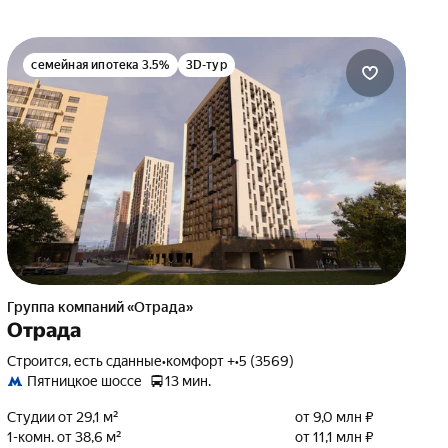
семейная ипотека 3.5%
3D-тур
Группа компаний «Отрада»
Отрада
Строится, есть сданные
•
комфорт +
•
5 (3569)
Пятницкое шоссе
13 мин.
Студии от 29,1 м²
от 9,0 млн ₽
1-комн. от 38,6 м²
от 11,1 млн ₽