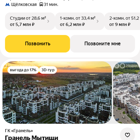
Щёлковская
31 мин.
Студии
от 28,6 м²
1-комн.
от 33,4 м²
2-комн.
от 51,2
от 5,7 млн ₽
от 6,2 млн ₽
от 9 млн ₽
Позвонить
Позвоните мне
выгода до 17%
3D-тур
ГК «Гранель»
Гранель Мытищи