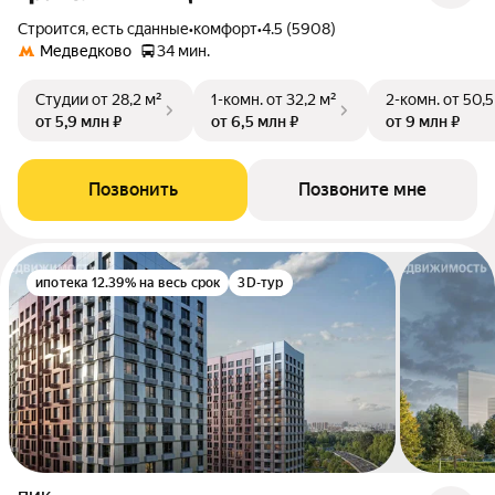
Строится, есть сданные
•
комфорт
•
4.5 (5908)
Медведково
34 мин.
Студии
от 28,2 м²
1-комн.
от 32,2 м²
2-комн.
от 50,5
от 5,9 млн ₽
от 6,5 млн ₽
от 9 млн ₽
Позвонить
Позвоните мне
ипотека 12.39% на весь срок
3D-тур