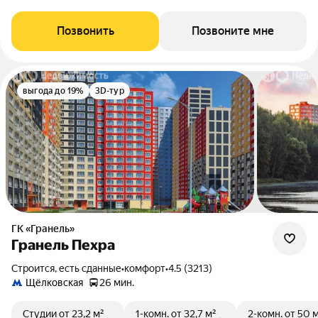
Позвонить
Позвоните мне
выгода до 19%
3D-тур
ГК «Гранель»
Гранель Пехра
Строится, есть сданные
•
комфорт
•
4.5 (3213)
Щёлковская
26 мин.
Студии
от 23,2 м²
1-комн.
от 32,7 м²
2-комн.
от 50 