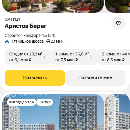
СИТИ21
Аристов Берег
Строится
•
комфорт
•
4.5 (54)
Пятницкое шоссе
23 мин.
Студии
от 29,2 м²
1-комн.
от 36,6 м²
2-комн.
от 44 
от 6,1 млн ₽
от 7,5 млн ₽
от 8,5 млн ₽
Позвонить
Позвоните мне
выгода до 17%
3D-тур