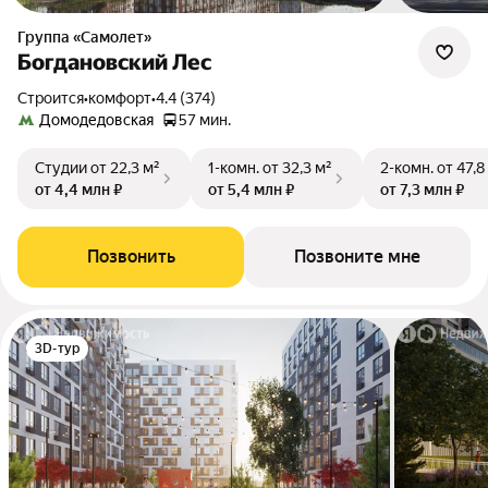
Группа «Самолет»
Богдановский Лес
Строится
•
комфорт
•
4.4 (374)
Домодедовская
57 мин.
Студии
от 22,3 м²
1-комн.
от 32,3 м²
2-комн.
от 47,8
от 4,4 млн ₽
от 5,4 млн ₽
от 7,3 млн ₽
Позвонить
Позвоните мне
3D-тур