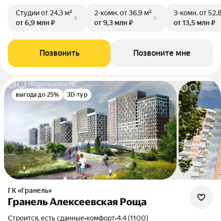
Студии
от 24,3 м²
2-комн.
от 36,9 м²
3-комн.
от 52,
от 6,9 млн ₽
от 9,3 млн ₽
от 13,5 млн ₽
Позвонить
Позвоните мне
выгода до 25%
3D-тур
ГК «Гранель»
Гранель Алексеевская Роща
Строится, есть сданные
•
комфорт
•
4.4 (1100)