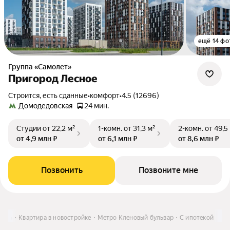
ещё 14 фо
Группа «Самолет»
Пригород Лесное
Строится, есть сданные
•
комфорт
•
4.5 (12696)
Домодедовская
24 мин.
Студии
от 22,2 м²
1-комн.
от 31,3 м²
2-комн.
от 49,5
от 4,9 млн ₽
от 6,1 млн ₽
от 8,6 млн ₽
Позвонить
Позвоните мне
пить
Квартира в новостройке
Метро Кленовый бульвар
С ипотекой