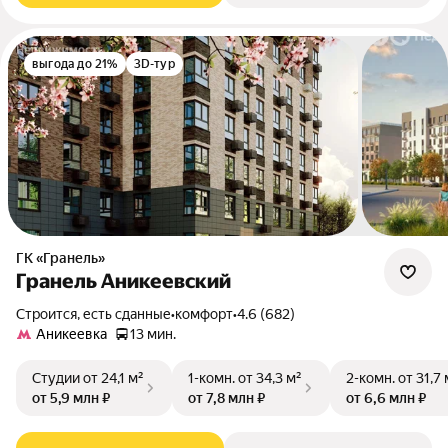
выгода до 21%
3D-тур
ГК «Гранель»
Гранель Аникеевский
Строится, есть сданные
•
комфорт
•
4.6 (682)
Аникеевка
13 мин.
Студии
от 24,1 м²
1-комн.
от 34,3 м²
2-комн.
от 31,7 
от 5,9 млн ₽
от 7,8 млн ₽
от 6,6 млн ₽