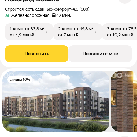
Строится, есть сданные
•
комфорт
•
4.8 (888)
Железнодорожная
42 мин.
1-комн.
от 33,8 м²
2-комн.
от 49,8 м²
3-комн.
от 78,5
от 4,9 млн ₽
от 7 млн ₽
от 10,2 млн ₽
Позвонить
Позвоните мне
скидка 10%