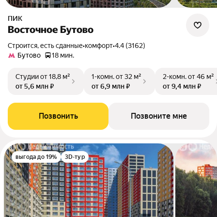
ПИК
Восточное Бутово
Строится, есть сданные
•
комфорт
•
4.4 (3162)
Бутово
18 мин.
Студии
от 18,8 м²
1-комн.
от 32 м²
2-комн.
от 46 м²
от 5,6 млн ₽
от 6,9 млн ₽
от 9,4 млн ₽
Позвонить
Позвоните мне
выгода до 19%
3D-тур