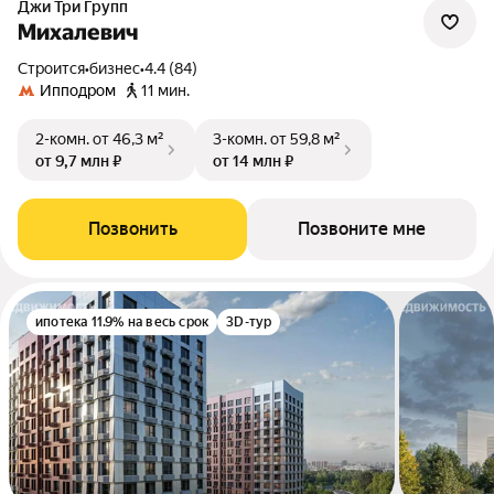
Джи Три Групп
Михалевич
Строится
•
бизнес
•
4.4 (84)
Ипподром
11 мин.
2-комн.
от 46,3 м²
3-комн.
от 59,8 м²
от 9,7 млн ₽
от 14 млн ₽
Позвонить
Позвоните мне
ипотека 11.9% на весь срок
3D-тур