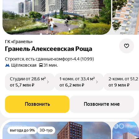
ГК «Гранель»
Гранель Алексеевская Роща
Строится, есть сданные
•
комфорт
•
4.4 (1099)
Щёлковская
31 мин.
Студии
от 28,6 м²
1-комн.
от 33,4 м²
2-комн.
от 51,2
от 5,7 млн ₽
от 6,2 млн ₽
от 9 млн ₽
Позвонить
Позвоните мне
выгода до 9%
3D-тур