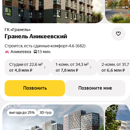
ГК «Гранель»
Гранель Аникеевский
Строится, есть сданные
•
комфорт
•
4.6 (682)
Аникеевка
13 мин.
Студии
от 22,6 м²
1-комн.
от 34,3 м²
2-комн.
от 31,7
от 4,8 млн ₽
от 7,8 млн ₽
от 6,6 млн ₽
Позвонить
Позвоните мне
выгода до 25%
3D-тур