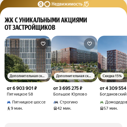
ЖК С УНИКАЛЬНЫМИ АКЦИЯМИ
ОТ ЗАСТРОЙЩИКОВ
Дополнительная скидка 1.5%
Дополнительная скидка 1.5%
Скидка 15%
от 6 903 901 ₽
от 3 695 275 ₽
от 4 309 554
Пятницкое 58
Большое Юрлово
Богдановский
Пятницкое шоссе
Строгино
Домодедов
9 мин.
42 мин.
57 мин.