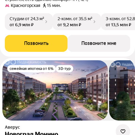
Красногорская
15 мин.
Студии
от 24,3 м²
2-комн.
от 35,5 м²
3-комн.
от 52,8
от 6,9 млн ₽
от 9,2 млн ₽
от 13,5 млн ₽
Позвонить
Позвоните мне
семейная ипотека от 6%
3D-тур
Аверус
Новоград Монино