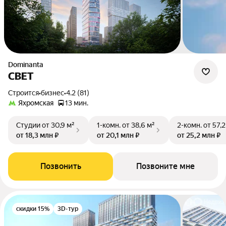
Dominanta
СВЕТ
Строится
•
бизнес
•
4.2 (81)
Яхромская
13 мин.
Студии
от 30,9 м²
1-комн.
от 38,6 м²
2-комн.
от 57,2
от 18,3 млн ₽
от 20,1 млн ₽
от 25,2 млн ₽
Позвонить
Позвоните мне
скидки 15%
3D-тур