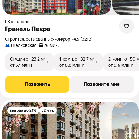
ГК «Гранель»
Гранель Пехра
Строится, есть сданные
•
комфорт
•
4.5 (3213)
Щёлковская
26 мин.
Студии
от 23,2 м²
1-комн.
от 32,7 м²
2-комн.
от 50 
от 5,1 млн ₽
от 6,8 млн ₽
от 9,6 млн ₽
Позвонить
Позвоните мне
выгода до 21%
3D-тур