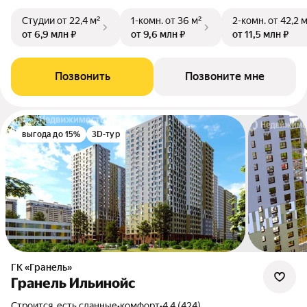
Студии
от 22,4 м²
1-комн.
от 36 м²
2-комн.
от 42,2 
от 6,9 млн ₽
от 9,6 млн ₽
от 11,5 млн ₽
Позвонить
Позвоните мне
выгода до 15%
3D-тур
ГК «Гранель»
Гранель Ильинойс
Строится, есть сданные
•
комфорт
•
4.4 (424)