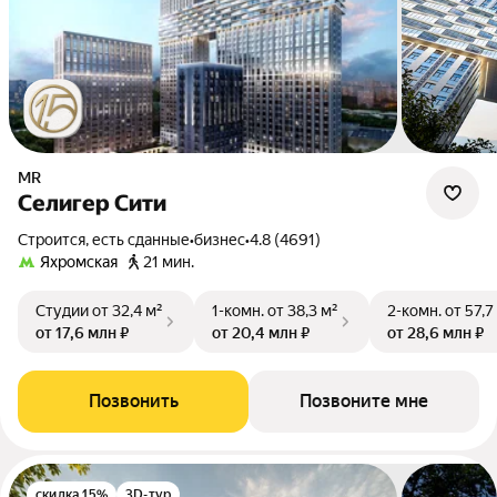
MR
Селигер Сити
Строится, есть сданные
•
бизнес
•
4.8 (4691)
Яхромская
21 мин.
Студии
от 32,4 м²
1-комн.
от 38,3 м²
2-комн.
от 57,7
от 17,6 млн ₽
от 20,4 млн ₽
от 28,6 млн ₽
Позвонить
Позвоните мне
скидка 15%
3D-тур