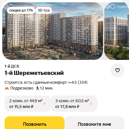
скидки до 17%
3D-тур
1-й ДСК
1-й Шереметьевский
Строится, есть сданные
•
комфорт +
•
4.5 (334)
Подрезково
12 мин.
2-комн.
от 44,9 м²
3-комн.
от 60,5 м²
от 15,5 млн ₽
от 17,8 млн ₽
Позвонить
Позвоните мне