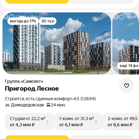
выгода до 17%
3D-тур
ещё 14 фо
Группа «Самолет»
Пригород Лесное
Строится, есть сданные
•
комфорт
•
4.5 (12694)
Домодедовская
24 мин.
Студии
от 22,2 м²
1-комн.
от 31,3 м²
2-комн.
от 49,5
от 4,3 млн ₽
от 6,1 млн ₽
от 8,6 млн ₽