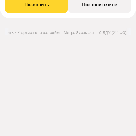
Позвонить
Позвоните мне
Купить
Квартира в новостройке
Метро Яхромская
С ДДУ (214 ФЗ)