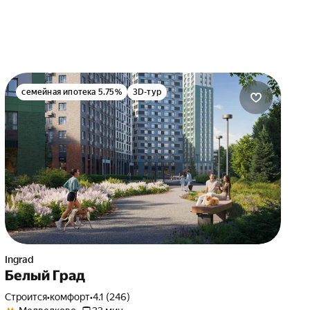
семейная ипотека 5.75%
3D-тур
Ingrad
Белый Град
Строится
•
комфорт
•
4.1 (246)