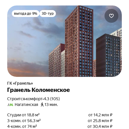
выгода до 9%
3D-тур
ГК «Гранель»
Гранель Коломенское
Строится
•
комфорт
•
4.3 (105)
Нагатинская
13 мин.
Студии от 18,8 м²
от 14,2 млн ₽
3-комн. от 56,3 м²
от 25,8 млн ₽
4-комн. от 74 м²
от 30,4 млн ₽