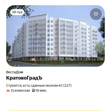
3D-тур
ВестаДом
КратовоГрадЪ
Строится, есть сданные
•
эконом
•
4.1 (227)
Есенинская
18 мин.