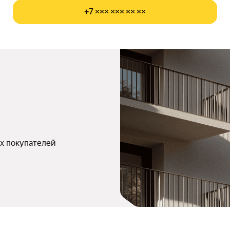
+7 ××× ××× ×× ××
х покупателей