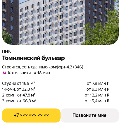
ПИК
Томилинский бульвар
Строится, есть сданные
•
комфорт
•
4.3 (346)
Котельники
18 мин.
Студии от 18,9 м²
от 7,9 млн ₽
1-комн. от 32,8 м²
от 9,3 млн ₽
2-комн. от 47,8 м²
от 12,2 млн ₽
3-комн. от 66,3 м²
от 15,4 млн ₽
+7 ××× ××× ×× ××
Позвоните мне