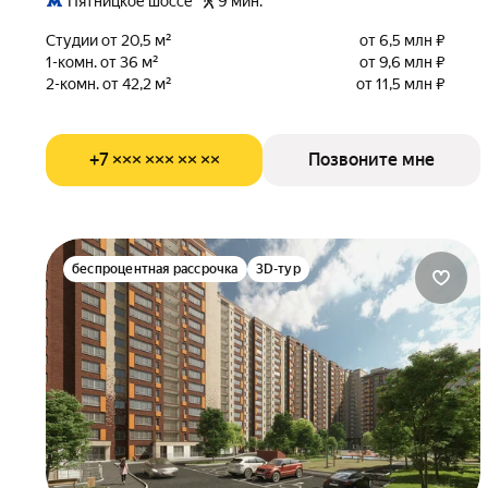
Пятницкое шоссе
9 мин.
Студии от 20,5 м²
от 6,5 млн ₽
1-комн. от 36 м²
от 9,6 млн ₽
2-комн. от 42,2 м²
от 11,5 млн ₽
+7 ××× ××× ×× ××
Позвоните мне
беспроцентная рассрочка
3D-тур