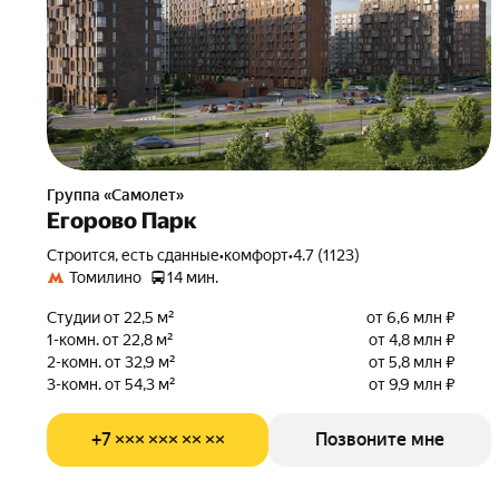
Группа «Самолет»
Егорово Парк
Строится, есть сданные
•
комфорт
•
4.7 (1123)
Томилино
14 мин.
Студии от 22,5 м²
от 6,6 млн ₽
1-комн. от 22,8 м²
от 4,8 млн ₽
2-комн. от 32,9 м²
от 5,8 млн ₽
3-комн. от 54,3 м²
от 9,9 млн ₽
+7 ××× ××× ×× ××
Позвоните мне