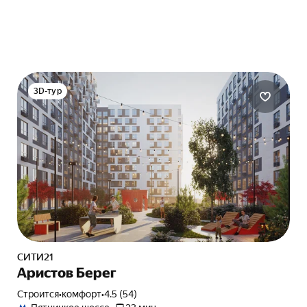
3D-тур
СИТИ21
Аристов Берег
Строится
•
комфорт
•
4.5 (54)