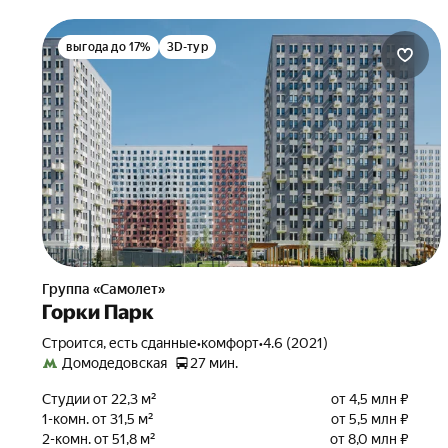
выгода до 17%
3D-тур
Группа «Самолет»
Горки Парк
Строится, есть сданные
•
комфорт
•
4.6 (2021)
Домодедовская
27 мин.
Студии от 22,3 м²
от 4,5 млн ₽
1-комн. от 31,5 м²
от 5,5 млн ₽
2-комн. от 51,8 м²
от 8,0 млн ₽