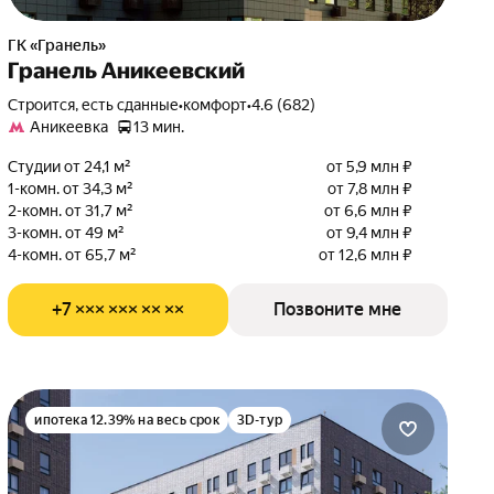
ГК «Гранель»
Гранель Аникеевский
Строится, есть сданные
•
комфорт
•
4.6 (682)
Аникеевка
13 мин.
Студии от 24,1 м²
от 5,9 млн ₽
1-комн. от 34,3 м²
от 7,8 млн ₽
2-комн. от 31,7 м²
от 6,6 млн ₽
3-комн. от 49 м²
от 9,4 млн ₽
4-комн. от 65,7 м²
от 12,6 млн ₽
+7 ××× ××× ×× ××
Позвоните мне
ипотека 12.39% на весь срок
3D-тур