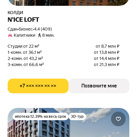
КОЛДИ
N’ICE LOFT
Сдан
•
бизнес
•
4.4 (409)
Калитники
8 мин.
Студии от 22 м²
от 8,7 млн ₽
1-комн. от 36,1 м²
от 13,8 млн ₽
2-комн. от 43,2 м²
от 14,4 млн ₽
3-комн. от 66,6 м²
от 21,3 млн ₽
+7 ××× ××× ×× ××
Позвоните мне
ипотека 12.39% на весь срок
3D-тур