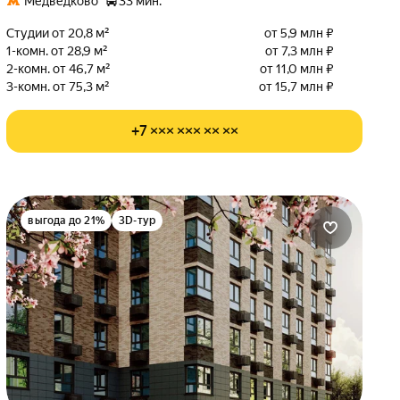
Медведково
33 мин.
Студии от 20,8 м²
от 5,9 млн ₽
1-комн. от 28,9 м²
от 7,3 млн ₽
2-комн. от 46,7 м²
от 11,0 млн ₽
3-комн. от 75,3 м²
от 15,7 млн ₽
+7 ××× ××× ×× ××
выгода до 21%
3D-тур