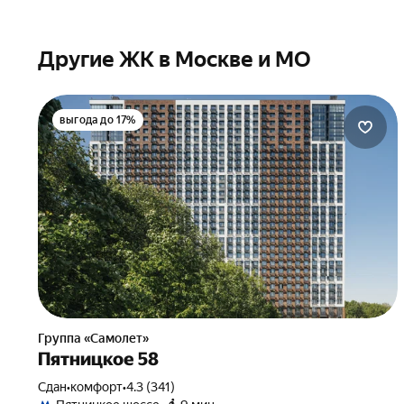
Другие ЖК в Москве и МО
выгода до 17%
Группа «Самолет»
Пятницкое 58
Сдан
•
комфорт
•
4.3 (341)