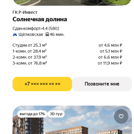
ГК Р-Инвест
Солнечная долина
Сдан
•
комфорт
•
4.4 (580)
Щёлковская
46 мин.
Студии от 25,3 м²
от 4,6 млн ₽
1-комн. от 28,4 м²
от 5,1 млн ₽
2-комн. от 37,9 м²
от 6,6 млн ₽
3-комн. от 76,8 м²
от 11,9 млн ₽
+7 ××× ××× ×× ××
Позвоните мне
выгода до 17%
3D-тур