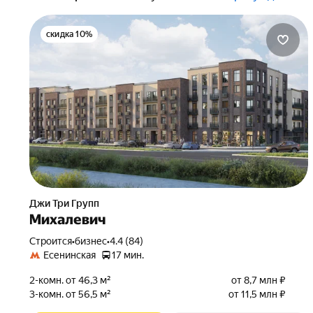
скидка 10%
Джи Три Групп
Михалевич
Строится
•
бизнес
•
4.4 (84)
Есенинская
17 мин.
2-комн. от 46,3 м²
от 8,7 млн ₽
3-комн. от 56,5 м²
от 11,5 млн ₽