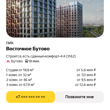
ПИК
Восточное Бутово
Строится, есть сданные
•
комфорт
•
4.4 (3162)
Бутово
18 мин.
Студии от 18,8 м²
от 5,6 млн ₽
1-комн. от 32 м²
от 7,0 млн ₽
2-комн. от 46 м²
от 9,5 млн ₽
3-комн. от 67,9 м²
от 12,6 млн ₽
+7 ××× ××× ×× ××
Позвоните мне