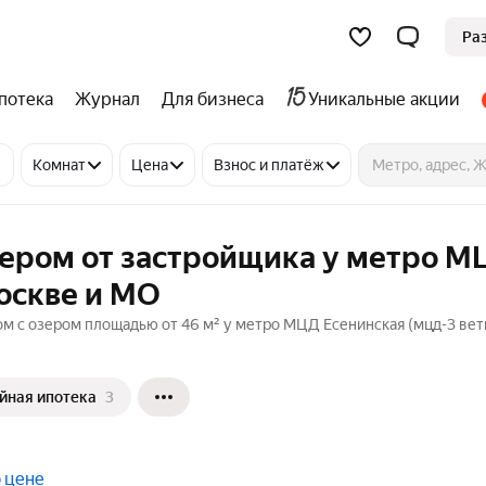
Ра
потека
Журнал
Для бизнеса
Уникальные акции
Комнат
Цена
Взнос и платёж
зером от застройщика у метро 
Москве и МО
ом с озером площадью от 46 м² у метро МЦД Есенинская (мцд-3 вет
йная ипотека
3
 цене