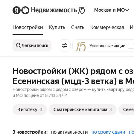
Москва и МО
Новостройки
Купить
Снять
Коммерческая
И
Лёгкий поиск
Уникальные акции
Новостройки (ЖК) рядом с о
Есенинская (мцд-3 ветка) в 
Новостройки рядом с рядом с озером — купить квартиру ряд
и МО по цене от 8 743 347 ₽
В ипотеку
3
С материнским капиталом
3
Семе
3 новостройки:
по актуальности
по сроку сдачи
по