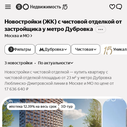
Новостройки (ЖК) с чистовой отделкой от
застройщика у метро Дубровка
Москва и МО
Фильтры
Дубровка
Чистовая
Уникал
3
3 новостройки
•
по актуальности
Новостройки с чистовой отделкой — купить квартиру с
чистовой отделкой площадью от 23 м² у метро Дубровка
Люблинско-Дмитровской линии в Москве и МО по цене от
17 636 640 ₽
ипотека 12.39% на весь срок
3D-тур