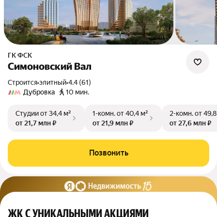
ГК ФСК
Симоновский Вал
Строится
•
элитный
•
4.4 (61)
Дубровка
10 мин.
Студии
от 34,4 м²
1-комн.
от 40,4 м²
2-комн.
от 49,8
от 21,7 млн ₽
от 21,9 млн ₽
от 27,6 млн ₽
Позвонить
ЖК С УНИКАЛЬНЫМИ АКЦИЯМИ