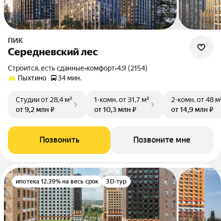
ПИК
Середневский лес
Строится, есть сданные
•
комфорт
•
4.9 (2154)
Пыхтино
34 мин.
Студии
от 28,4 м²
1-комн.
от 31,7 м²
2-комн.
от 48 м
от 9,2 млн ₽
от 10,3 млн ₽
от 14,9 млн ₽
Позвонить
Позвоните мне
ипотека 12.39% на весь срок
3D-тур