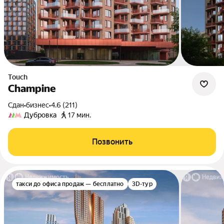
Touch
Champine
Сдан
•
бизнес
•
4.6 (211)
Дубровка
17 мин.
Позвонить
такси до офиса продаж — бесплатно
3D-тур