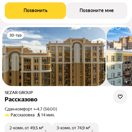
Позвонить
Позвоните мне
3D-тур
SEZAR GROUP
Рассказово
Сдан
•
комфорт +
•
4.7 (5600)
Рассказовка
14 мин.
2-комн.
от 49,5 м²
3-комн.
от 74,9 м²