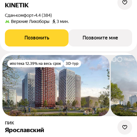
KINETIK
Сдан
•
комфорт
•
4.4 (384)
Верхние Лихоборы
3 мин.
Позвонить
Позвоните мне
ипотека 12.39% на весь срок
3D-тур
ПИК
Ярославский