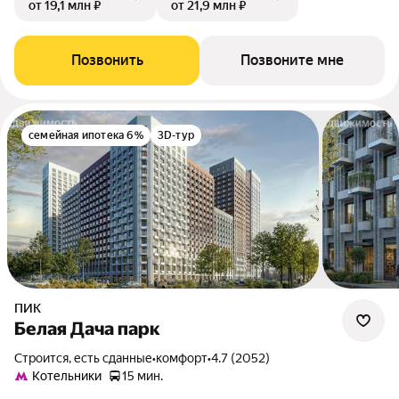
от 19,1 млн ₽
от 21,9 млн ₽
Позвонить
Позвоните мне
семейная ипотека 6%
3D-тур
ПИК
Белая Дача парк
Строится, есть сданные
•
комфорт
•
4.7 (2052)
Котельники
15 мин.