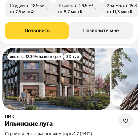
Студии
от 18,9 м²
1-комн.
от 29,5 м²
2-комн.
от 45,8
от 7,5 млн ₽
от 8,7 млн ₽
от 11,3 млн ₽
Позвонить
Позвоните мне
ипотека 12.39% на весь срок
3D-тур
ПИК
Ильинские луга
Строится, есть сданные
•
комфорт
•
4.7 (4412)