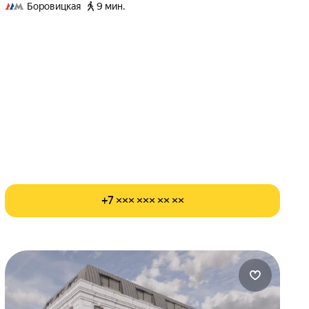
Боровицкая
9 мин.
+7 ××× ××× ×× ××