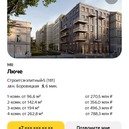
MR
Люче
Строится
•
элитный
•
5 (181)
Боровицкая
6 мин.
1-комн. от 96,6 м²
от 270,5 млн ₽
2-комн. от 142,4 м²
от 356,0 млн ₽
3-комн. от 194 м²
от 496,3 млн ₽
4-комн. от 262,8 м²
от 788,3 млн ₽
+7 ××× ××× ×× ××
Позвоните мне