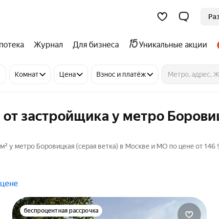
Ра
потека
Журнал
Для бизнеса
Уникальные акции
Комнат
Цена
Взнос и платёж
 от застройщика у метро Борови
м² у метро Боровицкая (серая ветка) в Москве и МО по цене от 146
 цене
беспроцентная рассрочка