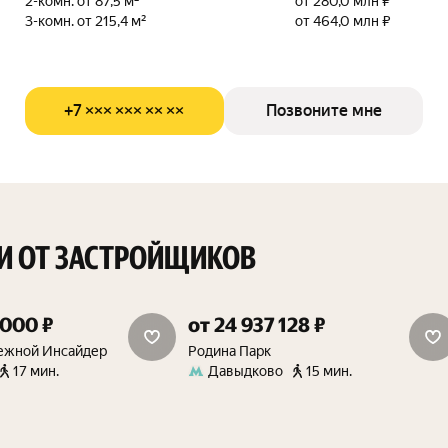
2-комн. от 87,5 м²
от 280,0 млн ₽
3-комн. от 215,4 м²
от 464,0 млн ₽
+7 ××× ××× ×× ××
Позвоните мне
И ОТ ЗАСТРОЙЩИКОВ
 000 ₽
от 24 937 128 ₽
15%
15 м² в подарок
ежной Инсайдер
Родина Парк
17 мин.
Давыдково
15 мин.