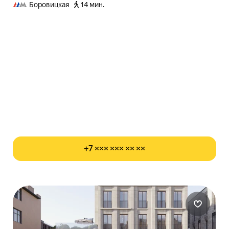
Боровицкая
14 мин.
+7 ××× ××× ×× ××