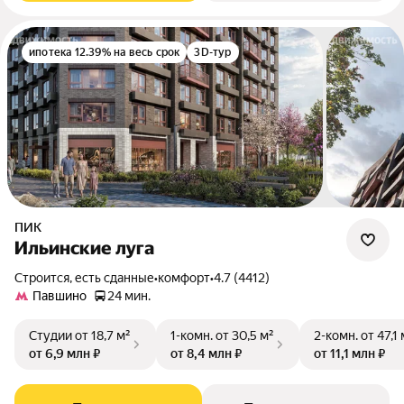
ипотека 12.39% на весь срок
3D-тур
ПИК
Ильинские луга
Строится, есть сданные
•
комфорт
•
4.7 (4412)
Павшино
24 мин.
Студии
от 18,7 м²
1-комн.
от 30,5 м²
2-комн.
от 47,1 
от 6,9 млн ₽
от 8,4 млн ₽
от 11,1 млн ₽