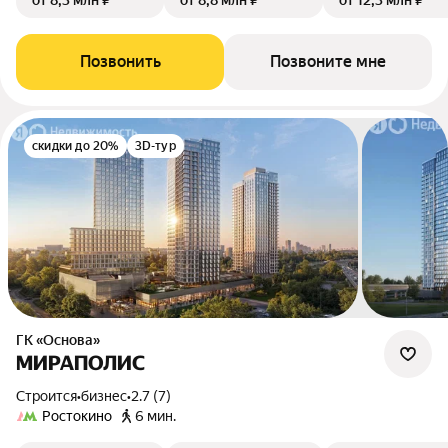
от 8,3 млн ₽
от 8,8 млн ₽
от 12,3 млн ₽
Позвонить
Позвоните мне
скидки до 20%
3D-тур
ГК «Основа»
МИРАПОЛИС
Строится
•
бизнес
•
2.7 (7)
Ростокино
6 мин.