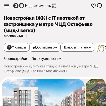
Новостройки (ЖК) с IT ипотекой от
застройщика у метро МЦД Остафьево
(мцд-2 ветка)
Москва и МО
Фильтры
Остафьево
Взнос и платёж
3
3 новостройки
•
по актуальности
Новостройки — купить квартиру с IT ипотекой у метро МЦД
Остафьево (мцд-2 ветка) в Москве и МО