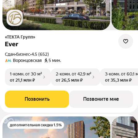
«ТЕКТА Групп»
Ever
Сдан
•
бизнес
•
4.5 (652)
Воронцовская
5 мин.
1-комн.
от 30 м²
2-комн.
от 42,9 м²
3-комн.
от 60,1 
от 21,1 млн ₽
от 26,5 млн ₽
от 35,3 млн ₽
Позвонить
Позвоните мне
дополнительная скидка 1.5%