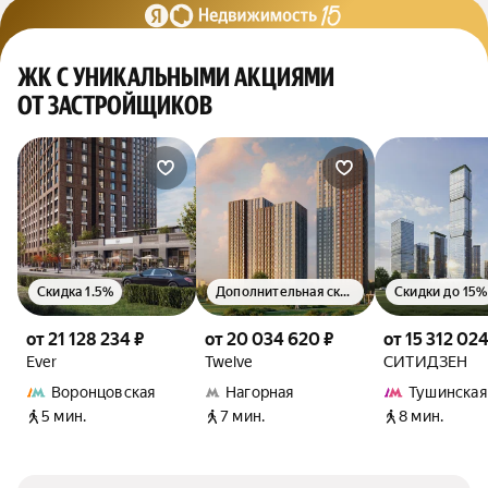
ЖК С УНИКАЛЬНЫМИ АКЦИЯМИ
ОТ ЗАСТРОЙЩИКОВ
Скидка 1.5%
Дополнительная скидка 1.5%
Скидки до 15%
от 21 128 234 ₽
от 20 034 620 ₽
от 15 312 024
Ever
Twelve
СИТИДЗЕН
Воронцовская
Нагорная
Тушинская
5 мин.
7 мин.
8 мин.