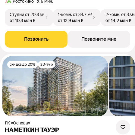
Ростокино
6 мин.
Студии
от 20,8 м²
1-комн.
от 34,7 м²
2-комн.
от 37,6
от 10,3 млн ₽
от 12,9 млн ₽
от 14,2 млн ₽
Позвонить
Позвоните мне
скидка до 20%
3D-тур
ГК «Основа»
НАМЕТКИН ТАУЭР