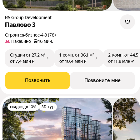
RS Group Development
Павлово 3
Строится
•
бизнес
•
4.8 (78)
Нахабино
16 мин.
Студии
от 27,2 м²
1-комн.
от 36,1 м²
2-комн.
от 44,5
от 7,4 млн ₽
от 10,4 млн ₽
от 11,8 млн ₽
Позвонить
Позвоните мне
скидки до 10%
3D-тур