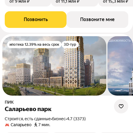
от 9 млн ₽
от 11,1 млн ₽
от 15,3 млн ₽
Позвонить
Позвоните мне
ипотека 12.39% на весь срок
3D-тур
ПИК
Саларьево парк
Строится, есть сданные
•
бизнес
•
4.7 (3373)
Саларьево
7 мин.