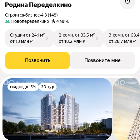
Родина Переделкино
Строится
•
бизнес
•
4.3 (148)
Новопеределкино
4 мин.
Студии
от 24,1 м²
2-комн.
от 33,5 м²
3-комн.
от 63,4
от 13 млн ₽
от 18,2 млн ₽
от 28,7 млн ₽
Позвонить
Позвоните мне
скидки до 15%
3D-тур