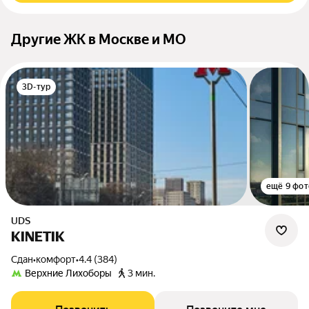
Другие ЖК в Москве и МО
3D-тур
ещё 9 фот
UDS
KINETIK
Сдан
•
комфорт
•
4.4 (384)
Верхние Лихоборы
3 мин.