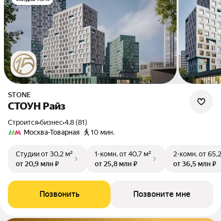
STONE
СТОУН Райз
Строится
•
бизнес
•
4.8 (81)
Москва-Товарная
10 мин.
Студии
от 30,2 м²
1-комн.
от 40,7 м²
2-комн.
от 65,
от 20,9 млн ₽
от 25,8 млн ₽
от 36,5 млн ₽
Позвонить
Позвоните мне