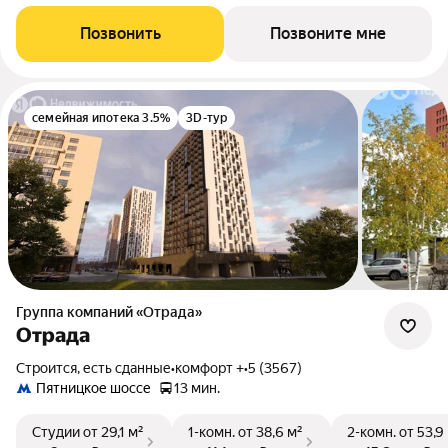
Позвонить
Позвоните мне
семейная ипотека 3.5%
3D-тур
Группа компаний «Отрада»
Отрада
Строится, есть сданные
•
комфорт +
•
5 (3567)
Пятницкое шоссе
13 мин.
Студии
от 29,1 м²
1-комн.
от 38,6 м²
2-комн.
от 53,9