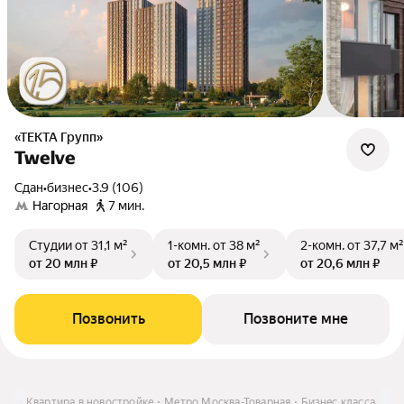
«ТЕКТА Групп»
Twelve
Сдан
•
бизнес
•
3.9 (106)
Нагорная
7 мин.
Студии
от 31,1 м²
1-комн.
от 38 м²
2-комн.
от 37,7 м²
от 20 млн ₽
от 20,5 млн ₽
от 20,6 млн ₽
Позвонить
Позвоните мне
ить
Квартира в новостройке
Метро Москва-Товарная
Бизнес класса