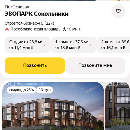
ГК «Основа»
ЭВОПАРК Сокольники
Строится
•
бизнес
•
4.5 (227)
Преображенская площадь
16 мин.
Студии
от 23,8 м²
1-комн.
от 37,6 м²
2-комн.
от 39,6
от 11,4 млн ₽
от 18,8 млн ₽
от 16,1 млн ₽
Позвонить
Позвоните мне
скидка до 25%
3D-тур