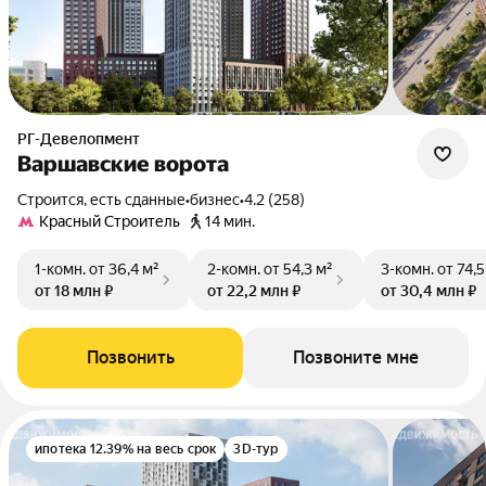
РГ-Девелопмент
Варшавские ворота
Строится, есть сданные
•
бизнес
•
4.2 (258)
Кpacный Строитель
14 мин.
1-комн.
от 36,4 м²
2-комн.
от 54,3 м²
3-комн.
от 74,5
от 18 млн ₽
от 22,2 млн ₽
от 30,4 млн ₽
Позвонить
Позвоните мне
ипотека 12.39% на весь срок
3D-тур