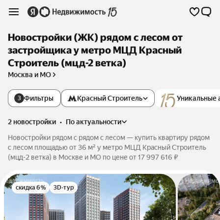
Новостройки (ЖК) рядом с лесом от
застройщика у метро МЦД Кpacный
Строитель (мцд-2 ветка)
Москва и МО
Фильтры
Кpacный Строитель
Уникальные 
3
2 новостройки
•
по актуальности
Новостройки рядом с рядом с лесом — купить квартиру рядом
с лесом площадью от 36 м² у метро МЦД Кpacный Строитель
(мцд-2 ветка) в Москве и МО по цене от 17 997 616 ₽
скидка 6%
3D-тур