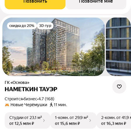
Позвонить
Позвоните мне
скидка до 20%
3D-тур
ГК «Основа»
НАМЕТКИН ТАУЭР
Строится
•
бизнес
•
4.7 (168)
Новые Черёмушки
11 мин.
Студии
от 23,1 м²
1-комн.
от 29,9 м²
2-комн.
от 41,9 
от 12,5 млн ₽
от 15,6 млн ₽
от 16,3 млн ₽