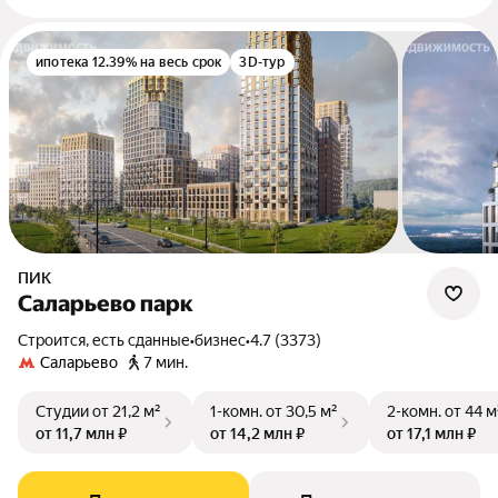
ипотека 12.39% на весь срок
3D-тур
ПИК
Саларьево парк
Строится, есть сданные
•
бизнес
•
4.7 (3373)
Саларьево
7 мин.
Студии
от 21,2 м²
1-комн.
от 30,5 м²
2-комн.
от 44 м
от 11,7 млн ₽
от 14,2 млн ₽
от 17,1 млн ₽