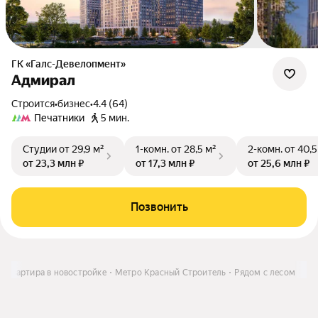
ГК «Галс-Девелопмент»
Адмирал
Строится
•
бизнес
•
4.4 (64)
Печатники
5 мин.
Студии
от 29,9 м²
1-комн.
от 28,5 м²
2-комн.
от 40,5
от 23,3 млн ₽
от 17,3 млн ₽
от 25,6 млн ₽
Позвонить
Квартира в новостройке
Метро Кpacный Строитель
Рядом с лесом