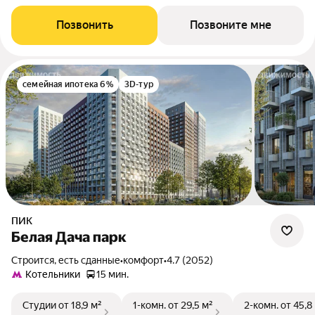
Позвонить
Позвоните мне
семейная ипотека 6%
3D-тур
ПИК
Белая Дача парк
Строится, есть сданные
•
комфорт
•
4.7 (2052)
Котельники
15 мин.
Студии
от 18,9 м²
1-комн.
от 29,5 м²
2-комн.
от 45,8