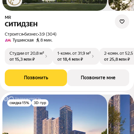
MR
СИТИДЗЕН
Строится
•
бизнес
•
3.9 (304)
Тушинская
8 мин.
Студии
от 20,8 м²
1-комн.
от 31,9 м²
2-комн.
от 52,5
от 15,3 млн ₽
от 18,4 млн ₽
от 25,8 млн ₽
Позвонить
Позвоните мне
скидка 15%
3D-тур