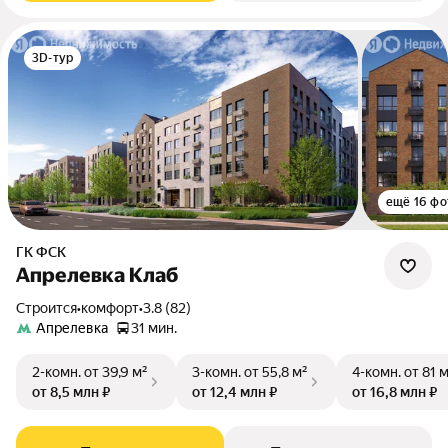
3D-тур
ещё 16 фо
ГК ФСК
Апрелевка Клаб
Строится
•
комфорт
•
3.8 (82)
Апрелевка
31 мин.
2-комн.
от 39,9 м²
3-комн.
от 55,8 м²
4-комн.
от 81 
от 8,5 млн ₽
от 12,4 млн ₽
от 16,8 млн ₽