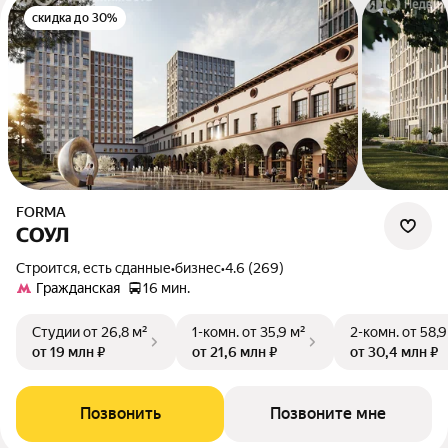
скидка до 30%
FORMA
СОУЛ
Строится, есть сданные
•
бизнес
•
4.6 (269)
Гражданская
16 мин.
Студии
от 26,8 м²
1-комн.
от 35,9 м²
2-комн.
от 58,9
от 19 млн ₽
от 21,6 млн ₽
от 30,4 млн ₽
Позвонить
Позвоните мне