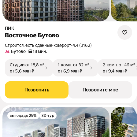
ПИК
Восточное Бутово
Строится, есть сданные
•
комфорт
•
4.4 (3162)
Бутово
18 мин.
Студии
от 18,8 м²
1-комн.
от 32 м²
2-комн.
от 46 м²
от 5,6 млн ₽
от 6,9 млн ₽
от 9,4 млн ₽
Позвонить
Позвоните мне
выгода до 25%
3D-тур