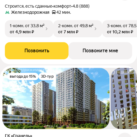
Строится, есть сданные
•
комфорт
•
4.8 (888)
Железнодорожная
42 мин.
1-комн.
от 33,8 м²
2-комн.
от 49,8 м²
3-комн.
от 78,5
от 4,9 млн ₽
от 7 млн ₽
от 10,2 млн ₽
Позвонить
Позвоните мне
выгода до 15%
3D-тур
ГК «Гранель»