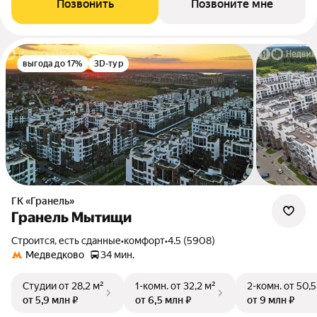
Позвонить
Позвоните мне
выгода до 17%
3D-тур
ГК «Гранель»
Гранель Мытищи
Строится, есть сданные
•
комфорт
•
4.5 (5908)
Медведково
34 мин.
Студии
от 28,2 м²
1-комн.
от 32,2 м²
2-комн.
от 50,5
от 5,9 млн ₽
от 6,5 млн ₽
от 9 млн ₽