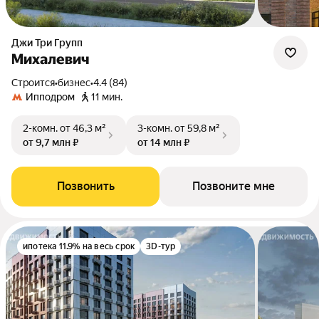
Джи Три Групп
Михалевич
Строится
•
бизнес
•
4.4 (84)
Ипподром
11 мин.
2-комн.
от 46,3 м²
3-комн.
от 59,8 м²
от 9,7 млн ₽
от 14 млн ₽
Позвонить
Позвоните мне
ипотека 11.9% на весь срок
3D-тур