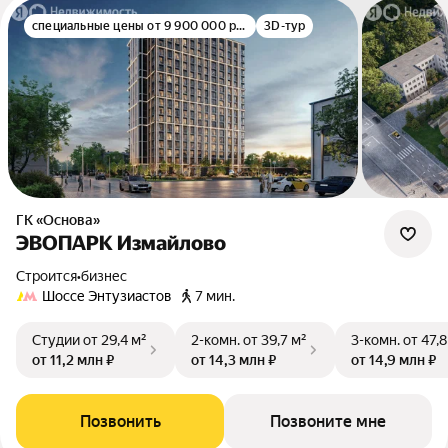
специальные цены от 9 900 000 руб.
3D-тур
ГК «Основа»
ЭВОПАРК Измайлово
Строится
•
бизнес
Шоссе Энтузиастов
7 мин.
Студии
от 29,4 м²
2-комн.
от 39,7 м²
3-комн.
от 47,8
от 11,2 млн ₽
от 14,3 млн ₽
от 14,9 млн ₽
Позвонить
Позвоните мне