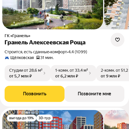
ГК «Гранель»
Гранель Алексеевская Роща
Строится, есть сданные
•
комфорт
•
4.4 (1099)
Щёлковская
31 мин.
Студии
от 28,6 м²
1-комн.
от 33,4 м²
2-комн.
от 51,2
от 5,7 млн ₽
от 6,2 млн ₽
от 9 млн ₽
Позвонить
Позвоните мне
выгода до 19%
3D-тур