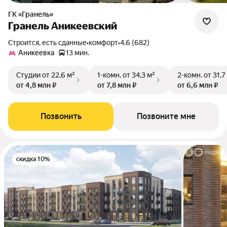
ГК «Гранель»
Гранель Аникеевский
Строится, есть сданные
•
комфорт
•
4.6 (682)
Аникеевка
13 мин.
Студии
от 22,6 м²
1-комн.
от 34,3 м²
2-комн.
от 31,7
от 4,8 млн ₽
от 7,8 млн ₽
от 6,6 млн ₽
Позвонить
Позвоните мне
скидка 10%