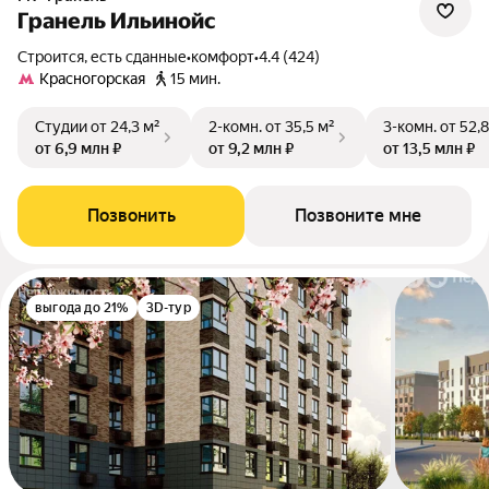
Гранель Ильинойс
Строится, есть сданные
•
комфорт
•
4.4 (424)
Красногорская
15 мин.
Студии
от 24,3 м²
2-комн.
от 35,5 м²
3-комн.
от 52,8
от 6,9 млн ₽
от 9,2 млн ₽
от 13,5 млн ₽
Позвонить
Позвоните мне
выгода до 21%
3D-тур