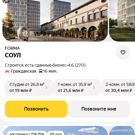
FORMA
СОУЛ
Строится, есть сданные
•
бизнес
•
4.6 (270)
Гражданская
16 мин.
Студии
от 26,8 м²
1-комн.
от 35,9 м²
2-комн.
от 58,9
от 19 млн ₽
от 21,6 млн ₽
от 30,4 млн ₽
Позвонить
Позвоните мне
рассрочка с ПВ 15%
3D-тур