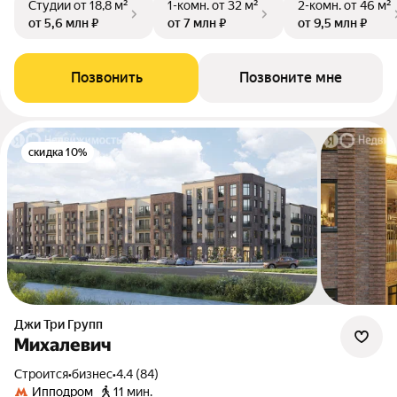
Студии
от 18,8 м²
1-комн.
от 32 м²
2-комн.
от 46 м²
от 5,6 млн ₽
от 7 млн ₽
от 9,5 млн ₽
Позвонить
Позвоните мне
скидка 10%
Джи Три Групп
Михалевич
Строится
•
бизнес
•
4.4 (84)
Ипподром
11 мин.