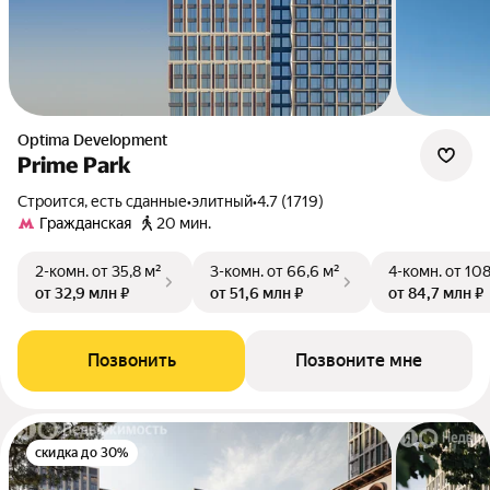
Optima Development
Prime Park
Строится, есть сданные
•
элитный
•
4.7 (1719)
Гражданская
20 мин.
2-комн.
от 35,8 м²
3-комн.
от 66,6 м²
4-комн.
от 108
от 32,9 млн ₽
от 51,6 млн ₽
от 84,7 млн ₽
Позвонить
Позвоните мне
скидка до 30%