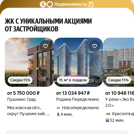
ЖК С УНИКАЛЬНЫМИ АКЦИЯМИ
ОТ ЗАСТРОЙЩИКОВ
Скидка 15%
15 м² в подарок
Скидки 15%
от 5 750 000 ₽
от 13 034 947 ₽
от 10 946 116
Пушкино Град
Родина Переделкино
У реки «Эко В
2.0»
Московская обл.,
Новопеределкино
округ Пушкинский, с.
Красногва
4 мин.
Братовщина, ул.
32 мин.
Полевая