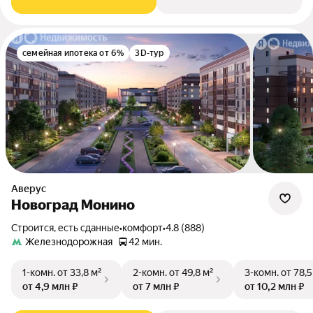
семейная ипотека от 6%
3D-тур
Аверус
Новоград Монино
Строится, есть сданные
•
комфорт
•
4.8 (888)
Железнодорожная
42 мин.
1-комн.
от 33,8 м²
2-комн.
от 49,8 м²
3-комн.
от 78,5
от 4,9 млн ₽
от 7 млн ₽
от 10,2 млн ₽