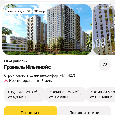
выгода до 15%
3D-тур
ГК «Гранель»
Гранель Ильинойс
Строится, есть сданные
•
комфорт
•
4.4 (427)
Красногорская
15 мин.
Студии
от 24,3 м²
2-комн.
от 35,5 м²
3-комн.
от 52,8
от 6,9 млн ₽
от 9,2 млн ₽
от 13,5 млн ₽
Позвонить
Позвоните мне