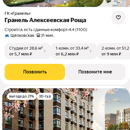
ГК «Гранель»
Гранель Алексеевская Роща
Строится, есть сданные
•
комфорт
•
4.4 (1100)
Щёлковская
31 мин.
Студии
от 28,6 м²
1-комн.
от 33,4 м²
2-комн.
от 51,2
от 5,7 млн ₽
от 6,2 млн ₽
от 9 млн ₽
Позвонить
Позвоните мне
выгода до 21%
3D-тур