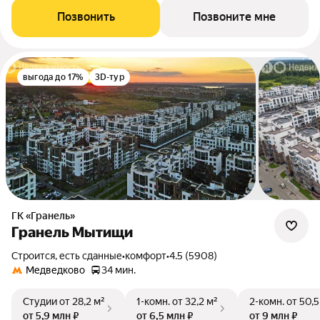
Позвонить
Позвоните мне
выгода до 17%
3D-тур
ГК «Гранель»
Гранель Мытищи
Строится, есть сданные
•
комфорт
•
4.5 (5908)
Медведково
34 мин.
Студии
от 28,2 м²
1-комн.
от 32,2 м²
2-комн.
от 50,5
от 5,9 млн ₽
от 6,5 млн ₽
от 9 млн ₽