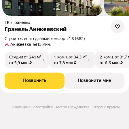
ГК «Гранель»
Гранель Аникеевский
Строится, есть сданные
•
комфорт
•
4.6 (682)
Аникеевка
13 мин.
Студии
от 24,1 м²
1-комн.
от 34,3 м²
2-комн.
от 31,7 
от 5,9 млн ₽
от 7,8 млн ₽
от 6,6 млн ₽
Позвонить
Позвоните мне
упить
Квартира в новостройке
Метро Гражданская
Рядом с прудом