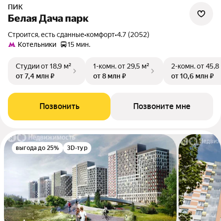
ПИК
Белая Дача парк
Строится, есть сданные
•
комфорт
•
4.7 (2052)
Котельники
15 мин.
Студии
от 18,9 м²
1-комн.
от 29,5 м²
2-комн.
от 45,8
от 7,4 млн ₽
от 8 млн ₽
от 10,6 млн ₽
Позвонить
Позвоните мне
выгода до 25%
3D-тур