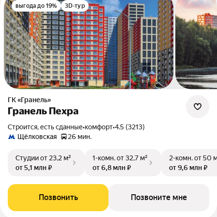
выгода до 19%
3D-тур
ГК «Гранель»
Гранель Пехра
Строится, есть сданные
•
комфорт
•
4.5 (3213)
Щёлковская
26 мин.
Студии
от 23,2 м²
1-комн.
от 32,7 м²
2-комн.
от 50 
от 5,1 млн ₽
от 6,8 млн ₽
от 9,6 млн ₽
Позвонить
Позвоните мне