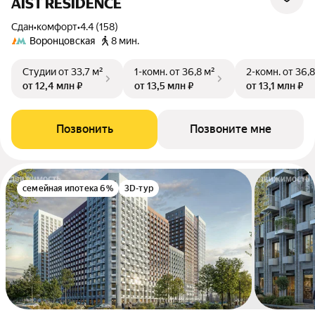
AIST RESIDENCE
Сдан
•
комфорт
•
4.4 (158)
Воронцовская
8 мин.
Студии
от 33,7 м²
1-комн.
от 36,8 м²
2-комн.
от 36,8
от 12,4 млн ₽
от 13,5 млн ₽
от 13,1 млн ₽
Позвонить
Позвоните мне
семейная ипотека 6%
3D-тур