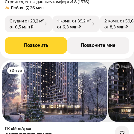
Строится, есть сданные
•
комфорт
•
4.8 (1576)
Лобня
26 мин.
Студии
от 29,2 м²
1-комн.
от 39,2 м²
2-комн.
от 59,6
от 6,5 млн ₽
от 6,3 млн ₽
от 8,3 млн ₽
Позвонить
Позвоните мне
3D-тур
ГК «МонАрх»