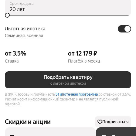
Срок кредита
лет
Льготная ипотека
Семейная, военная
от 3.5%
от 12 179 ₽
Ставка
Платёж в месяц
Подобрать квартиру
с льготной ипотекой
В ЖК «Любовь и голуби» есть
51 ипотечная программа
со ставкой от 3.5%.
Расчёт носит информационный характер и не является публичной
офертой.
Скидки и акции
Подписаться