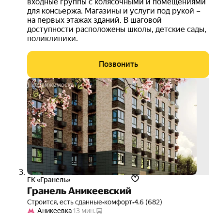
входные группы с колясочными и помещениями
для консьержа. Магазины и услуги под рукой –
на первых этажах зданий. В шаговой
доступности расположены школы, детские сады,
поликлиники.
Позвонить
выго
до 2
3D-
тур
ГК «Гранель»
Гранель Аникеевский
Строится, есть сданные
•
комфорт
•
4.6 (682)
Аникеевка
13 мин.