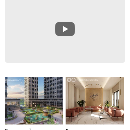
доступность
Одно из главных преимуществ уютного ЖК «Любовь и
голуби» — удобное транспортное расположение:
1 км до станции метро «Селигерская»;
1 км до железнодорожной станции «Моссельмаш»,
от которой на электричке за полчаса можно
добраться до Ленинградского вокзала;
6 км до станции метро «Речной Вокзал»;
7 км до МКАД;
за 30 минут можно доехать на машине до Красной
площади.