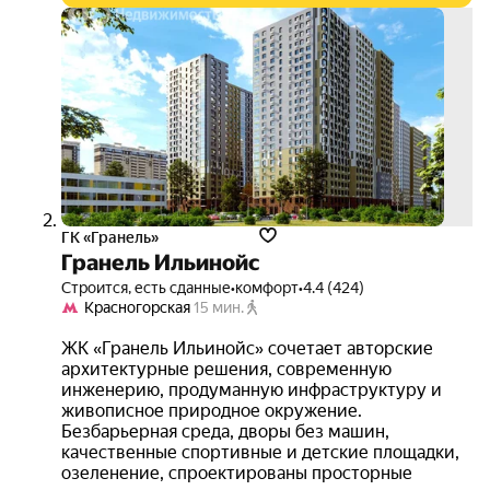
выго
до 1
3D-
тур
ГК «Гранель»
Гранель Ильинойс
Строится, есть сданные
•
комфорт
•
4.4 (424)
Красногорская
15 мин.
ЖК «Гранель Ильинойс» сочетает авторские
архитектурные решения, современную
инженерию, продуманную инфраструктуру и
живописное природное окружение.
Безбарьерная среда, дворы без машин,
качественные спортивные и детские площадки,
озеленение, спроектированы просторные