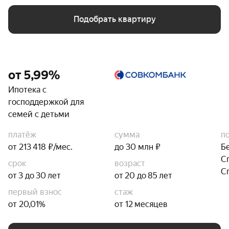
Подобрать квартиру
от 5,99%
Ипотека с
господдержкой для
семей с детьми
платёж
сумма
п
от 213 418 ₽/мес.
до 30 млн ₽
Б
С
срок
возраст
С
от 3 до 30 лет
от 20 до 85 лет
первый взнос
стаж
от 20,01%
от 12 месяцев