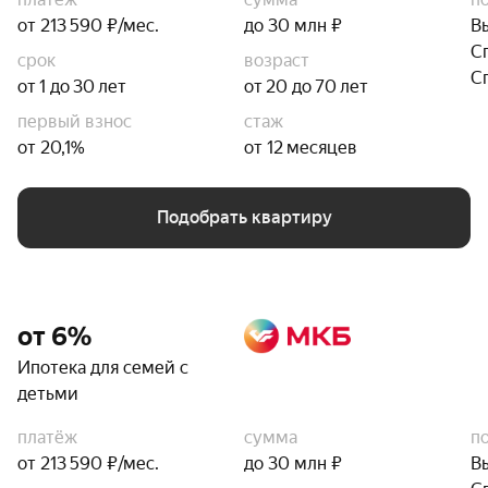
от 213 590 ₽/мес.
до 30 млн ₽
В
С
срок
возраст
С
от 1 до 30 лет
от 20 до 70 лет
первый взнос
стаж
от 20,1%
от 12 месяцев
Подобрать квартиру
от 6%
Ипотека для семей с
детьми
платёж
сумма
п
от 213 590 ₽/мес.
до 30 млн ₽
В