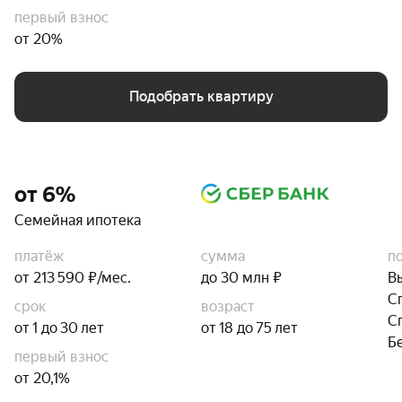
первый взнос
от 20%
Подобрать квартиру
от 6%
Семейная ипотека
платёж
сумма
п
от 213 590 ₽/мес.
до 30 млн ₽
В
С
срок
возраст
С
от 1 до 30 лет
от 18 до 75 лет
Б
первый взнос
от 20,1%