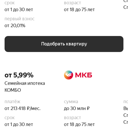
С
срок
возраст
С
от 1 до 30 лет
от 18 до 75 лет
первый взнос
от 20,01%
Подобрать квартиру
от 5,99%
Семейная ипотека
КОМБО
платёж
сумма
п
от 213 418 ₽/мес.
до 30 млн ₽
В
С
срок
возраст
С
от 1 до 30 лет
от 18 до 75 лет