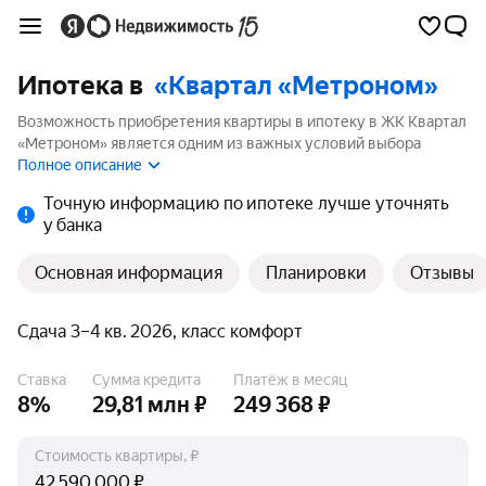
Ипотека в
«Квартал «Метроном»
Возможность приобретения квартиры в ипотеку в ЖК Квартал
«Метроном» является одним из важных условий выбора
квартиры. На странице мы собрали программы кредитования
Полное описание
банков для покупки квартиры в ипотеку от 5.99%.
Точную информацию по ипотеке лучше уточнять
у банка
Основная информация
Планировки
Отзывы
Сдача 3–4 кв. 2026, класс комфорт
Ставка
Сумма кредита
Платёж в месяц
8%
29,81 млн ₽
249 368 ₽
Стоимость квартиры, ₽
₽