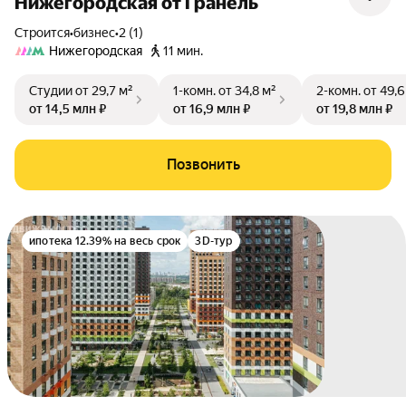
Нижегородская от Гранель
Строится
•
бизнес
•
2 (1)
Нижегородская
11 мин.
Студии
от 29,7 м²
1-комн.
от 34,8 м²
2-комн.
от 49,6
от 14,5 млн ₽
от 16,9 млн ₽
от 19,8 млн ₽
Позвонить
ипотека 12.39% на весь срок
3D-тур