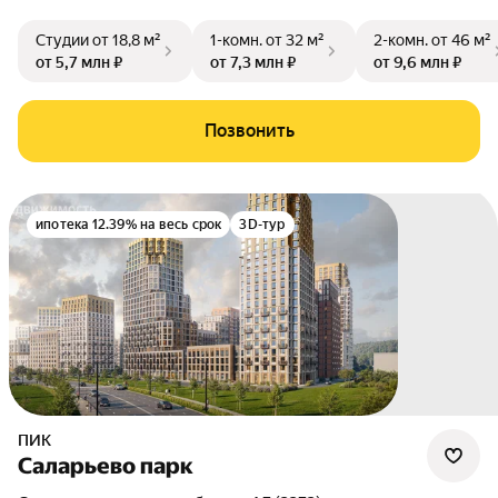
Студии
от 18,8 м²
1-комн.
от 32 м²
2-комн.
от 46 м²
от 5,7 млн ₽
от 7,3 млн ₽
от 9,6 млн ₽
Позвонить
ипотека 12.39% на весь срок
3D-тур
ПИК
Саларьево парк