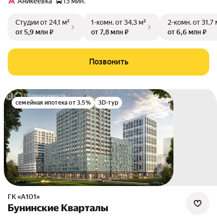
Аникеевка
13 мин.
Студии
от 24,1 м²
1-комн.
от 34,3 м²
2-комн.
от 31,7 
от 5,9 млн ₽
от 7,8 млн ₽
от 6,6 млн ₽
Позвонить
семейная ипотека от 3.5%
3D-тур
ГК «А101»
Бунинские Кварталы