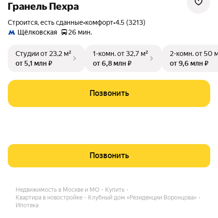
Гранель Пехра
Строится, есть сданные
•
комфорт
•
4.5 (3213)
Щёлковская
26 мин.
Студии
от 23,2 м²
1-комн.
от 32,7 м²
2-комн.
от 50 
от 5,1 млн ₽
от 6,8 млн ₽
от 9,6 млн ₽
Позвонить
Позвонить
Недвижимость в Москве и МО
Купить
Квартира в новостройке
Клубный дом «Резиденции Воронцова»
Ипотека