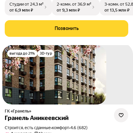
Студии
от 24,3 м²
2-комн.
от 36,9 м²
3-комн.
от 52,
от 6,9 млн ₽
от 9,3 млн ₽
от 13,5 млн ₽
Позвонить
выгода до 21%
3D-тур
ГК «Гранель»
Гранель Аникеевский
Строится, есть сданные
•
комфорт
•
4.6 (682)