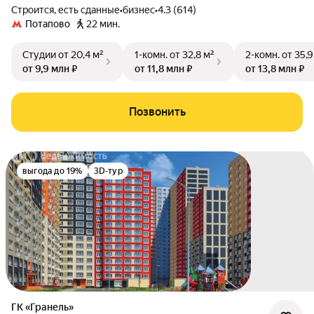
Строится, есть сданные
•
бизнес
•
4.3 (614)
Потапово
22 мин.
Студии
от 20,4 м²
1-комн.
от 32,8 м²
2-комн.
от 35,9
от 9,9 млн ₽
от 11,8 млн ₽
от 13,8 млн ₽
Позвонить
выгода до 19%
3D-тур
ГК «Гранель»