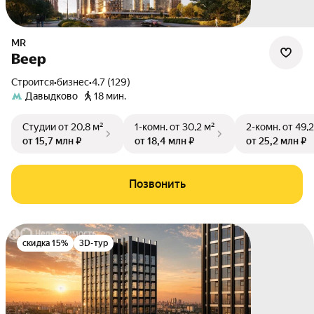
MR
Веер
Строится
•
бизнес
•
4.7 (129)
Давыдково
18 мин.
Студии
от 20,8 м²
1-комн.
от 30,2 м²
2-комн.
от 49,2
от 15,7 млн ₽
от 18,4 млн ₽
от 25,2 млн ₽
Позвонить
скидка 15%
3D-тур