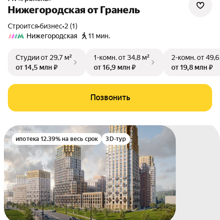
Нижегородская от Гранель
Строится
•
бизнес
•
2 (1)
Нижегородская
11 мин.
Студии
от 29,7 м²
1-комн.
от 34,8 м²
2-комн.
от 49,6
от 14,5 млн ₽
от 16,9 млн ₽
от 19,8 млн ₽
Позвонить
ипотека 12.39% на весь срок
3D-тур