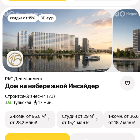
скидка от 15%
3D-тур
РКС Девелопмент
Дом на набережной Инсайдер
Строится
•
бизнес
•
4.1 (73)
Тульская
17 мин.
2-комн.
от 56,5 м²
Студии
от 29 м²
1-комн.
от 36,6
от 28,2 млн ₽
от 15,4 млн ₽
от 18,7 млн ₽