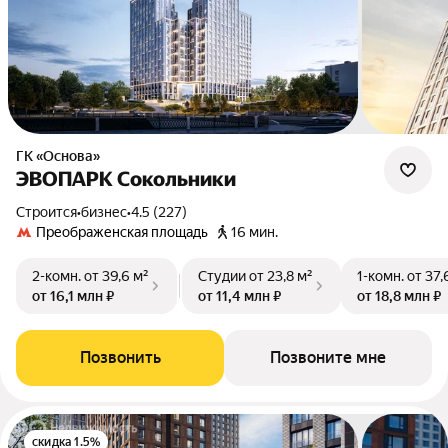
ГК «Основа»
ЭВОПАРК Сокольники
Строится
•
бизнес
•
4.5 (227)
Преображенская площадь
16 мин.
2-комн.
от 39,6 м²
Студии
от 23,8 м²
1-комн.
от 37,
от 16,1 млн ₽
от 11,4 млн ₽
от 18,8 млн ₽
Позвонить
Позвоните мне
скидка 1.5%