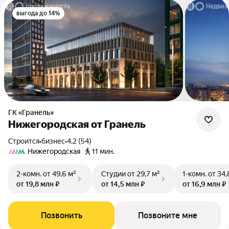
выгода до 14%
ГК «Гранель»
Нижегородская от Гранель
Строится
•
бизнес
•
4.2 (54)
Нижегородская
11 мин.
2-комн.
от 49,6 м²
Студии
от 29,7 м²
1-комн.
от 34,
от 19,8 млн ₽
от 14,5 млн ₽
от 16,9 млн ₽
Позвонить
Позвоните мне