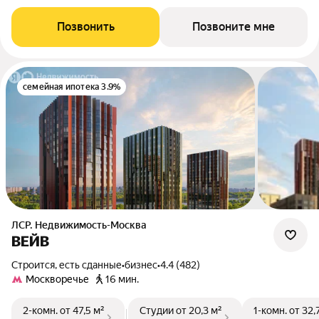
Позвонить
Позвоните мне
семейная ипотека 3.9%
ЛСР. Недвижимость-Москва
ВЕЙВ
Строится, есть сданные
•
бизнес
•
4.4 (482)
Москворечье
16 мин.
2-комн.
от 47,5 м²
Студии
от 20,3 м²
1-комн.
от 32,