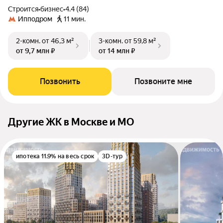
Строится
•
бизнес
•
4.4 (84)
Ипподром
11 мин.
2-комн.
от 46,3 м²
3-комн.
от 59,8 м²
от 9,7 млн ₽
от 14 млн ₽
Позвонить
Позвоните мне
Другие ЖК в Москве и МО
ипотека 11.9% на весь срок
3D-тур