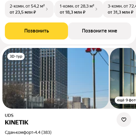
2-комн.
от 54,2 м²
1-комн.
от 28,3 м²
3-комн.
от 72,
от 23,5 млн ₽
от 18,3 млн ₽
от 31,3 млн ₽
Позвонить
Позвоните мне
3D-тур
ещё 9 фот
UDS
KINETIK
Сдан
•
комфорт
•
4.4 (383)