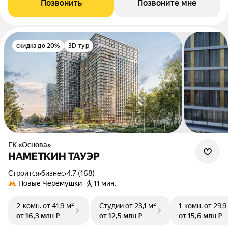
Позвонить
Позвоните мне
скидка до 20%
3D-тур
ГК «Основа»
НАМЕТКИН ТАУЭР
Строится
•
бизнес
•
4.7 (168)
Новые Черёмушки
11 мин.
2-комн.
от 41,9 м²
Студии
от 23,1 м²
1-комн.
от 29,9
от 16,3 млн ₽
от 12,5 млн ₽
от 15,6 млн ₽