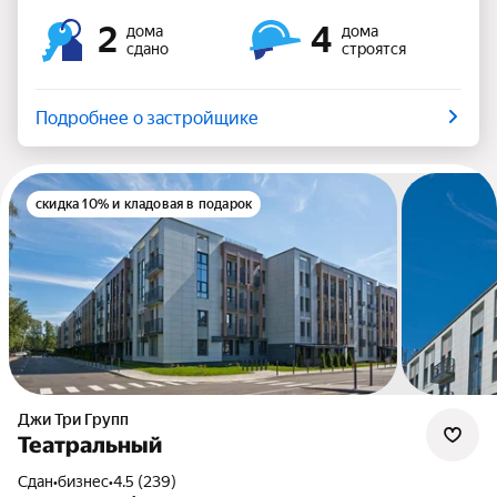
2
4
дома
дома
сдано
строятся
Подробнее о застройщике
скидка 10% и кладовая в подарок
Джи Три Групп
Театральный
Сдан
•
бизнес
•
4.5 (239)