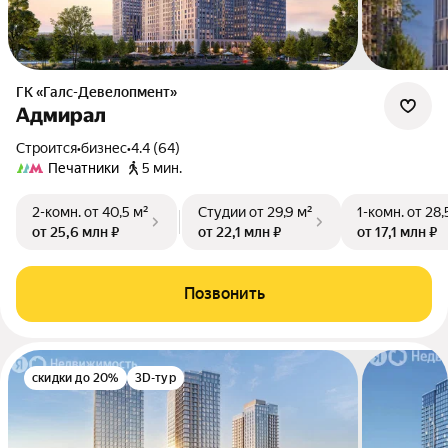
ГК «Галс-Девелопмент»
Адмирал
Строится
•
бизнес
•
4.4 (64)
Печатники
5 мин.
2-комн.
от 40,5 м²
Студии
от 29,9 м²
1-комн.
от 28,
от 25,6 млн ₽
от 22,1 млн ₽
от 17,1 млн ₽
Позвонить
скидки до 20%
3D-тур