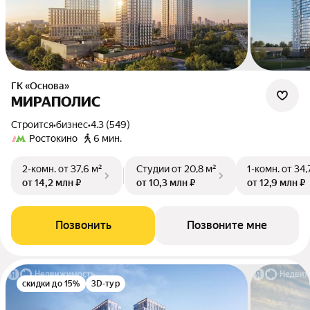
ГК «Основа»
МИРАПОЛИС
Строится
•
бизнес
•
4.3 (549)
Ростокино
6 мин.
2-комн.
от 37,6 м²
Студии
от 20,8 м²
1-комн.
от 34,
от 14,2 млн ₽
от 10,3 млн ₽
от 12,9 млн ₽
Позвонить
Позвоните мне
скидки до 15%
3D-тур