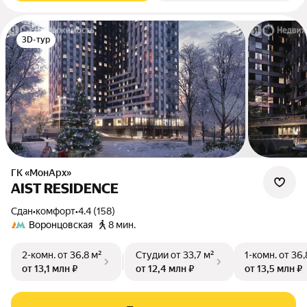
3D-тур
ГК «МонАрх»
AIST RESIDENCE
Сдан
•
комфорт
•
4.4 (158)
Воронцовская
8 мин.
2-комн.
от 36,8 м²
Студии
от 33,7 м²
1-комн.
от 36,
от 13,1 млн ₽
от 12,4 млн ₽
от 13,5 млн ₽