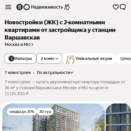
Новостройки (ЖК) с 2-комнатными
квартирами от застройщика у станции
Варшавская
Москва и МО
Фильтры
2 комн.
Уникальные акции
Цена
3
7 новостроек
•
по актуальности
7 новостроек — купить двухкомнатную квартиру площадью от
36 м² у станции Варшавская в Москве и МО по цене от
13 125 300 ₽
скидка до 20%
3D-тур