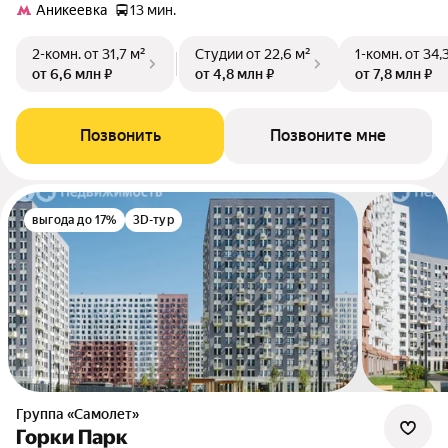
Аникеевка
13 мин.
2-комн.
от 31,7 м²
Студии
от 22,6 м²
1-комн.
от 34,
от 6,6 млн ₽
от 4,8 млн ₽
от 7,8 млн ₽
Позвонить
Позвоните мне
выгода до 17%
3D-тур
Группа «Самолет»
Горки Парк