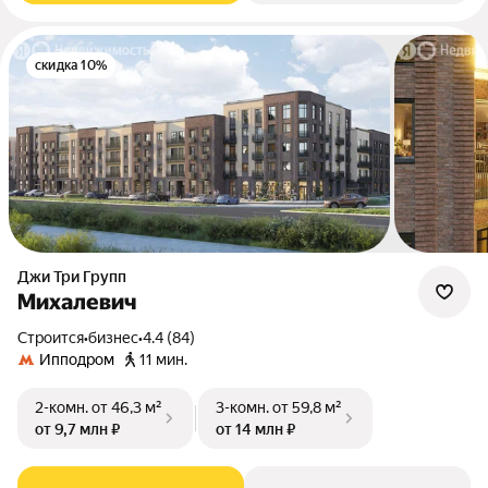
скидка 10%
Джи Три Групп
Михалевич
Строится
•
бизнес
•
4.4 (84)
Ипподром
11 мин.
2-комн.
от 46,3 м²
3-комн.
от 59,8 м²
от 9,7 млн ₽
от 14 млн ₽