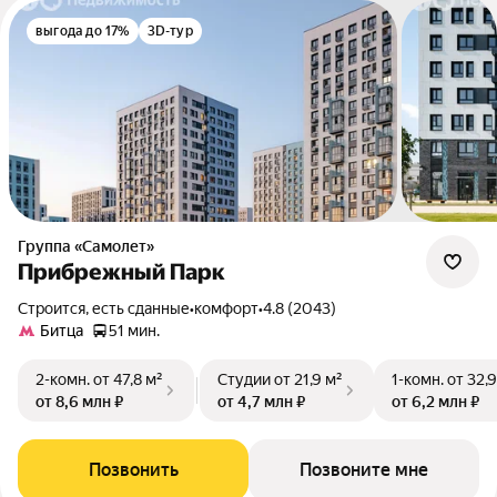
выгода до 17%
3D-тур
Группа «Самолет»
Прибрежный Парк
Строится, есть сданные
•
комфорт
•
4.8 (2043)
Битца
51 мин.
2-комн.
от 47,8 м²
Студии
от 21,9 м²
1-комн.
от 32,9
от 8,6 млн ₽
от 4,7 млн ₽
от 6,2 млн ₽
Позвонить
Позвоните мне