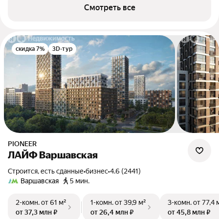
Смотреть все
скидка 7%
3D-тур
PIONEER
ЛАЙФ Варшавская
Строится, есть сданные
•
бизнес
•
4.6 (2441)
Варшавская
5 мин.
2-комн.
от 61 м²
1-комн.
от 39,9 м²
3-комн.
от 77,4 
от 37,3 млн ₽
от 26,4 млн ₽
от 45,8 млн ₽