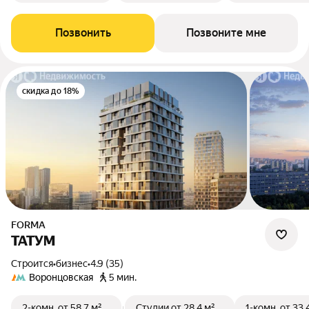
Позвонить
Позвоните мне
скидка до 18%
FORMA
ТАТУМ
Строится
•
бизнес
•
4.9 (35)
Воронцовская
5 мин.
2-комн.
от 58,7 м²
Студии
от 28,4 м²
1-комн.
от 33,