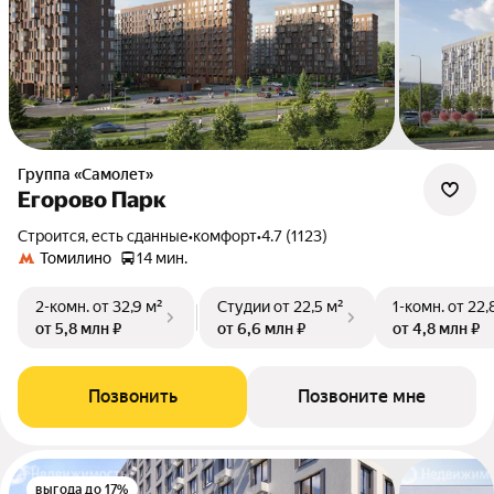
Группа «Самолет»
Егорово Парк
Строится, есть сданные
•
комфорт
•
4.7 (1123)
Томилино
14 мин.
2-комн.
от 32,9 м²
Студии
от 22,5 м²
1-комн.
от 22,
от 5,8 млн ₽
от 6,6 млн ₽
от 4,8 млн ₽
Позвонить
Позвоните мне
выгода до 17%