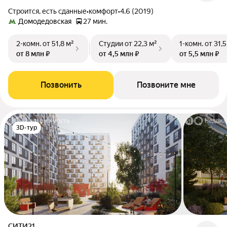
Строится, есть сданные
•
комфорт
•
4.6 (2019)
Домодедовская
27 мин.
2-комн.
от 51,8 м²
Студии
от 22,3 м²
1-комн.
от 31,5
от 8 млн ₽
от 4,5 млн ₽
от 5,5 млн ₽
Позвонить
Позвоните мне
3D-тур
СИТИ21