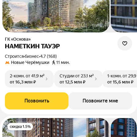
ГК «Основа»
НАМЕТКИН ТАУЭР
Строится
•
бизнес
•
4.7 (168)
Новые Черёмушки
11 мин.
2-комн.
от 41,9 м²
Студии
от 23,1 м²
1-комн.
от 29,9
от 16,3 млн ₽
от 12,5 млн ₽
от 15,6 млн ₽
Позвонить
Позвоните мне
скидка 1.5%