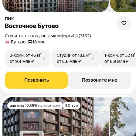
ПИК
Восточное Бутово
Строится, есть сданные
•
комфорт
•
4.4 (3162)
Бутово
18 мин.
2-комн.
от 46 м²
Студии
от 18,8 м²
1-комн.
от 32 м²
от 9,4 млн ₽
от 5,6 млн ₽
от 6,9 млн ₽
Позвонить
Позвоните мне
ипотека 12.39% на весь срок
3D-тур