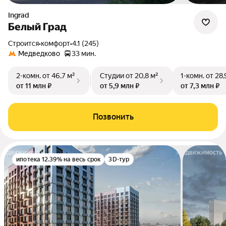
Ingrad
Белый Град
Строится
•
комфорт
•
4.1 (245)
Медведково
33 мин.
2-комн.
от 46,7 м²
Студии
от 20,8 м²
1-комн.
от 28,
от 11 млн ₽
от 5,9 млн ₽
от 7,3 млн ₽
Позвонить
ипотека 12.39% на весь срок
3D-тур