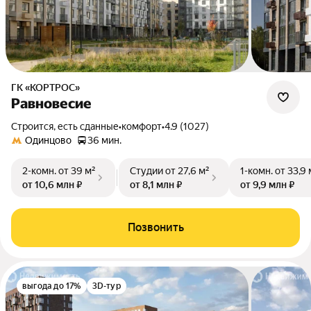
ГК «КОРТРОС»
Равновесие
Строится, есть сданные
•
комфорт
•
4.9 (1027)
Одинцово
36 мин.
2-комн.
от 39 м²
Студии
от 27,6 м²
1-комн.
от 33,9 
от 10,6 млн ₽
от 8,1 млн ₽
от 9,9 млн ₽
Позвонить
выгода до 17%
3D-тур