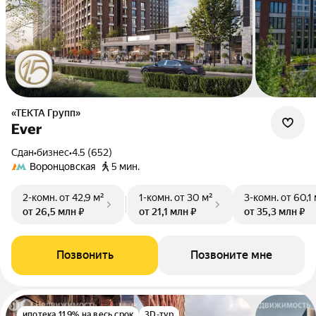
«ТЕКТА Групп»
Ever
Сдан
•
бизнес
•
4.5 (652)
Воронцовская
5 мин.
2-комн.
от 42,9 м²
1-комн.
от 30 м²
3-комн.
от 60,1
от 26,5 млн ₽
от 21,1 млн ₽
от 35,3 млн ₽
Позвонить
Позвоните мне
ипотека 11.9% на весь срок
3D-тур