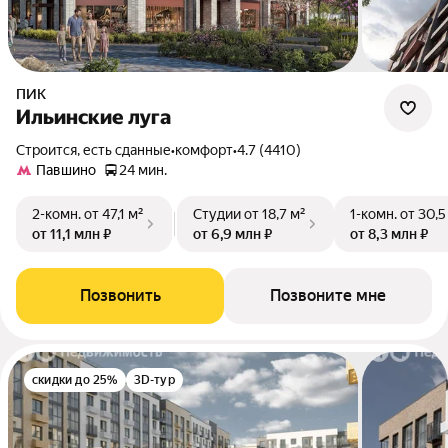
ПИК
Ильинские луга
Строится, есть сданные
•
комфорт
•
4.7 (4410)
Павшино
24 мин.
2-комн.
от 47,1 м²
Студии
от 18,7 м²
1-комн.
от 30,5
от 11,1 млн ₽
от 6,9 млн ₽
от 8,3 млн ₽
Позвонить
Позвоните мне
скидки до 25%
3D-тур