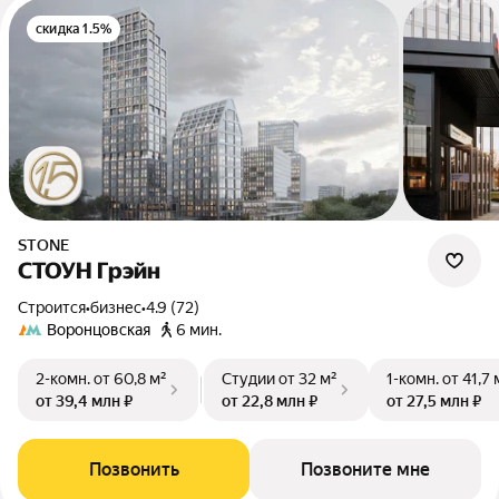
скидка 1.5%
STONE
СТОУН Грэйн
Строится
•
бизнес
•
4.9 (72)
Воронцовская
6 мин.
2-комн.
от 60,8 м²
Студии
от 32 м²
1-комн.
от 41,7 
от 39,4 млн ₽
от 22,8 млн ₽
от 27,5 млн ₽
Позвонить
Позвоните мне