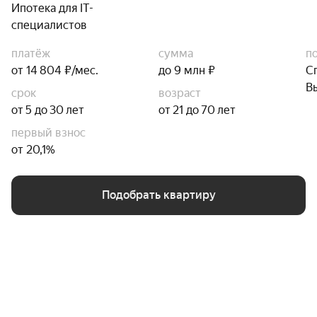
Ипотека для IT-
специалистов
платёж
сумма
п
от 14 804 ₽/мес.
до 9 млн ₽
С
В
срок
возраст
от 5 до 30 лет
от 21 до 70 лет
первый взнос
от 20,1%
Подобрать квартиру