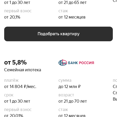
С
от 1 до 30 лет
от 21 до 65 лет
первый взнос
стаж
от 20,1%
от 12 месяцев
Подобрать квартиру
от 5,8%
Семейная ипотека
платёж
сумма
п
от 14 804 ₽/мес.
до 12 млн ₽
С
С
срок
возраст
В
от 1 до 30 лет
от 21 до 70 лет
первый взнос
стаж
от 20,01%
от 12 месяцев