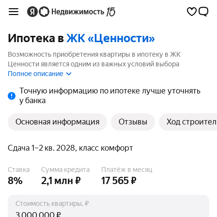
Ипотека в
ЖК «Ценности»
Возможность приобретения квартиры в ипотеку в ЖК
Ценности является одним из важных условий выбора
квартиры. На странице мы собрали программы кредитования
Полное описание
банков для покупки квартиры в ипотеку от 3.5%.
Точную информацию по ипотеке лучше уточнять
у банка
Основная информация
Отзывы
Ход строител
Сдача 1–2 кв. 2028, класс комфорт
Ставка
Сумма кредита
Платёж в месяц
8%
2,1 млн ₽
17 565 ₽
Стоимость квартиры, ₽
₽