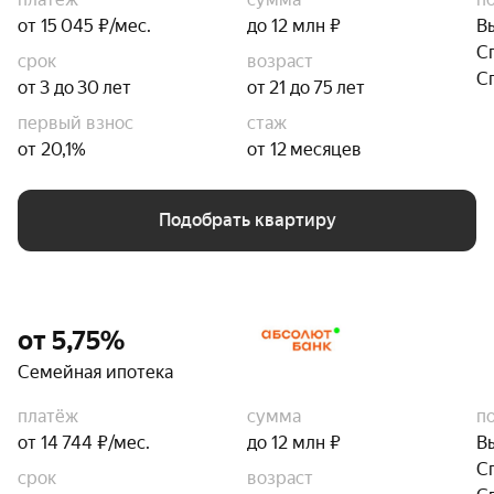
от 15 045 ₽/мес.
до 12 млн ₽
В
С
срок
возраст
С
от 3 до 30 лет
от 21 до 75 лет
первый взнос
стаж
от 20,1%
от 12 месяцев
Подобрать квартиру
от 5,75%
Семейная ипотека
платёж
сумма
п
от 14 744 ₽/мес.
до 12 млн ₽
В
С
срок
возраст