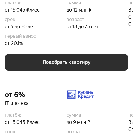
платёж
сумма
п
от 15 045 ₽/мес.
до 12 млн ₽
В
С
срок
возраст
С
от 5 до 30 лет
от 18 до 75 лет
первый взнос
от 20,1%
Подобрать квартиру
от 6%
IT-ипотека
платёж
сумма
п
от 15 045 ₽/мес.
до 9 млн ₽
В
С
срок
возраст