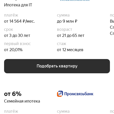
Ипотека для IT
платёж
сумма
п
от 14 564 ₽/мес.
до 9 млн ₽
В
С
срок
возраст
С
от 3 до 30 лет
от 21 до 65 лет
первый взнос
стаж
от 20,01%
от 12 месяцев
Подобрать квартиру
от 6%
Семейная ипотека
платёж
сумма
п