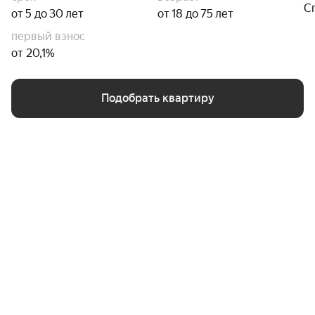
С
от 5 до 30 лет
от 18 до 75 лет
первый взнос
от 20,1%
Подобрать квартиру