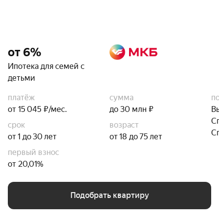
от 6%
Ипотека для семей с
детьми
платёж
сумма
п
от 15 045 ₽/мес.
до 30 млн ₽
В
С
срок
возраст
С
от 1 до 30 лет
от 18 до 75 лет
первый взнос
от 20,01%
Подобрать квартиру