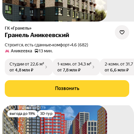
ГК «Гранель»
Гранель Аникеевский
Строится, есть сданные
•
комфорт
•
4.6 (682)
Аникеевка
13 мин.
Студии
от 22,6 м²
1-комн.
от 34,3 м²
2-комн.
от 31,7
от 4,8 млн ₽
от 7,8 млн ₽
от 6,6 млн ₽
Позвонить
выгода до 19%
3D-тур