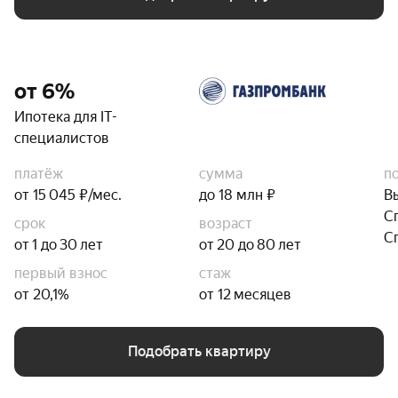
от 6%
Ипотека для IT-
специалистов
платёж
сумма
п
от 15 045 ₽/мес.
до 18 млн ₽
В
С
срок
возраст
С
от 1 до 30 лет
от 20 до 80 лет
первый взнос
стаж
от 20,1%
от 12 месяцев
Подобрать квартиру