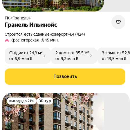
ГК «Гранель»
Гранель Ильинойс
Строится, есть сданные
•
комфорт
•
4.4 (424)
Красногорская
15 мин.
Студии
от 24,3 м²
2-комн.
от 35,5 м²
3-комн.
от 52,8
от 6,9 млн ₽
от 9,2 млн ₽
от 13,5 млн ₽
Позвонить
выгода до 21%
3D-тур