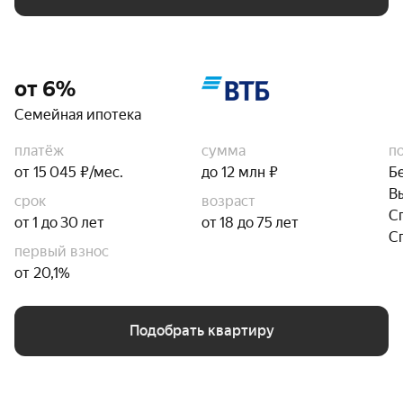
от 6%
Семейная ипотека
платёж
сумма
п
от 15 045 ₽/мес.
до 12 млн ₽
Б
В
срок
возраст
С
от 1 до 30 лет
от 18 до 75 лет
С
первый взнос
от 20,1%
Подобрать квартиру