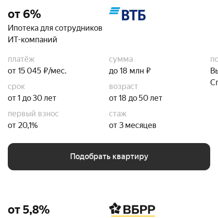
от 6%
Ипотека для сотрудников
ИТ-компаний
платёж
сумма
п
от 15 045 ₽/мес.
до 18 млн ₽
В
С
срок
возраст
от 1 до 30 лет
от 18 до 50 лет
первый взнос
стаж
от 20,1%
от 3 месяцев
Подобрать квартиру
от 5,8%