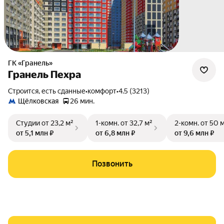
ГК «Гранель»
Гранель Пехра
Строится, есть сданные
•
комфорт
•
4.5 (3213)
Щёлковская
26 мин.
Студии
от 23,2 м²
1-комн.
от 32,7 м²
2-комн.
от 50 
от 5,1 млн ₽
от 6,8 млн ₽
от 9,6 млн ₽
Позвонить