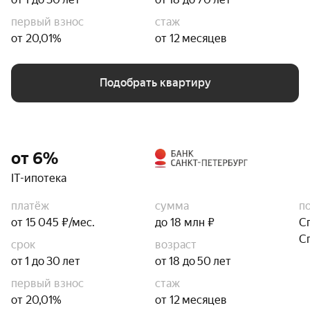
первый взнос
стаж
от 20,01%
от 12 месяцев
Подобрать квартиру
от 6%
IT-ипотека
платёж
сумма
п
от 15 045 ₽/мес.
до 18 млн ₽
С
С
срок
возраст
от 1 до 30 лет
от 18 до 50 лет
первый взнос
стаж
от 20,01%
от 12 месяцев