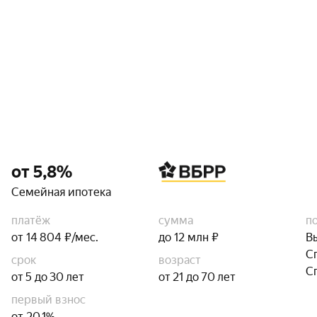
от 5,8%
Семейная ипотека
платёж
сумма
п
от 14 804 ₽/мес.
до 12 млн ₽
В
С
срок
возраст
С
от 5 до 30 лет
от 21 до 70 лет
первый взнос
от 20,1%