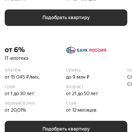
Подобрать квартиру
от 6%
IT-ипотека
платёж
сумма
п
от 15 045 ₽/мес.
до 9 млн ₽
С
С
срок
возраст
от 1 до 30 лет
от 21 до 50 лет
первый взнос
стаж
от 20,01%
от 12 месяцев
Подобрать квартиру