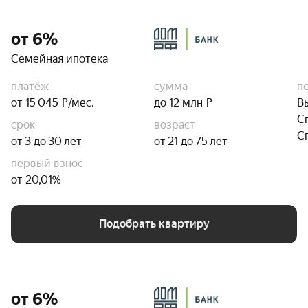
от 6%
Семейная ипотека
платёж
сумма
п
от 15 045 ₽/мес.
до 12 млн ₽
В
С
срок
возраст
С
от 3 до 30 лет
от 21 до 75 лет
первый взнос
от 20,01%
Подобрать квартиру
от 6%