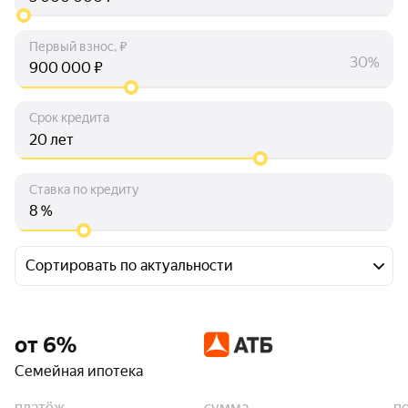
Первый взнос, ₽
30%
₽
Срок кредита
лет
Ставка по кредиту
%
Сортировать по актуальности
от 6%
Семейная ипотека
платёж
сумма
п