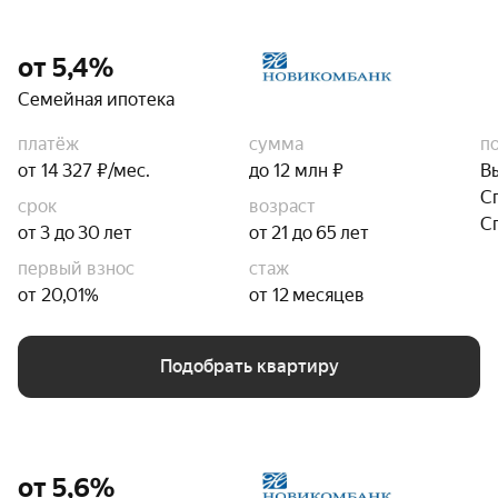
от 5,4%
Семейная ипотека
платёж
сумма
п
от 14 327 ₽/мес.
до 12 млн ₽
В
С
срок
возраст
С
от 3 до 30 лет
от 21 до 65 лет
первый взнос
стаж
от 20,01%
от 12 месяцев
Подобрать квартиру
от 5,6%