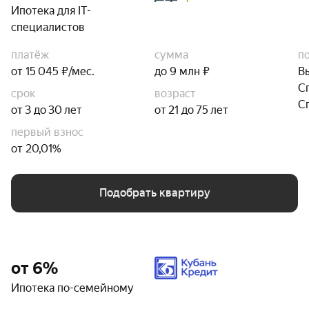
Ипотека для IT-
специалистов
платёж
сумма
п
от 15 045 ₽/мес.
до 9 млн ₽
В
С
срок
возраст
С
от 3 до 30 лет
от 21 до 75 лет
первый взнос
от 20,01%
Подобрать квартиру
от 6%
Ипотека по-семейному