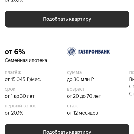
Подобрать квартиру
от 6%
Семейная ипотека
платёж
сумма
п
от 15 045 ₽/мес.
до 30 млн ₽
В
С
срок
возраст
С
от 1 до 30 лет
от 20 до 70 лет
первый взнос
стаж
от 20,1%
от 12 месяцев
Подобрать квартиру