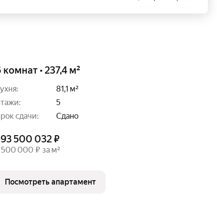
 комнат • 237,4 м²
ухня:
81,1 м²
тажи:
5
рок сдачи:
Сдано
593 500 032 ₽
 500 000 ₽ за м²
Посмотреть апартамент