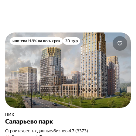
ипотека 11.9% на весь срок
3D-тур
ПИК
Саларьево парк
Строится, есть сданные
•
бизнес
•
4.7 (3373)