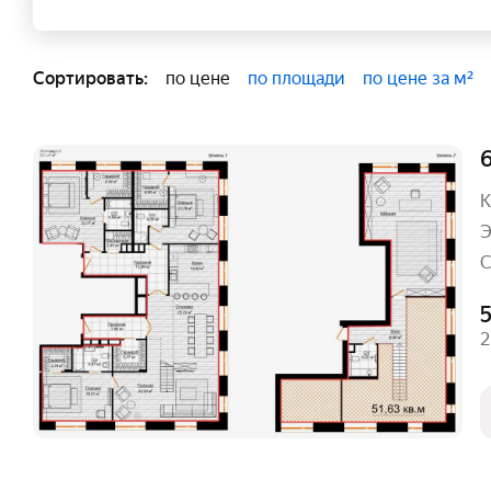
Сортировать:
по цене
по площади
по цене за м²
6
К
Э
С
2