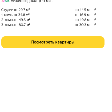
Нижегородская
11 мин.
Студии от 29,7 м²
от 14,5 млн ₽
1-комн. от 34,8 м²
от 16,9 млн ₽
2-комн. от 49,6 м²
от 19,8 млн ₽
3-комн. от 80,7 м²
от 30,3 млн ₽
Посмотреть квартиры
ГОРОДА В ОБЛАСТИ
Щербинка
Пушкино
Зеленоград
Троицк
Московский