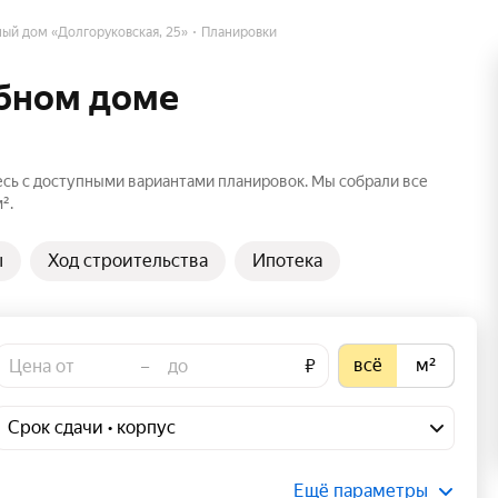
ый дом «Долгоруковская, 25»
Планировки
убном доме
есь с доступными вариантами планировок. Мы собрали все
².
ы
Ход строительства
Ипотека
всё
м²
–
₽
Срок сдачи • корпус
Ещё параметры