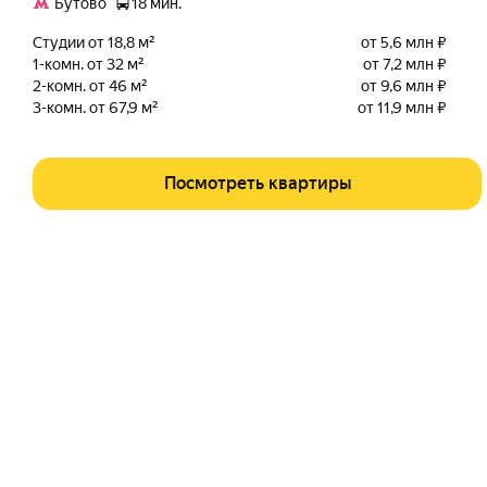
Бутово
18 мин.
Студии от 18,8 м²
от 5,6 млн ₽
1-комн. от 32 м²
от 7,2 млн ₽
2-комн. от 46 м²
от 9,6 млн ₽
3-комн. от 67,9 м²
от 11,9 млн ₽
Посмотреть квартиры
У МЕТРО
В РАЙОНЕ
Ольгино
Восточный 
Панки
Болшево
Парк Культуры
Чертаново 
Печатники
Климовск
Перово
Косино-Ухт