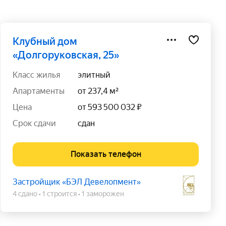
клубный дом
«Долгоруковская, 25»
класс жилья
элитный
апартаменты
от 237,4 м²
цена
от 593 500 032 ₽
срок сдачи
сдан
Показать телефон
Застройщик «БЭЛ Девелопмент»
4 сдано
1 строится
1 заморожен