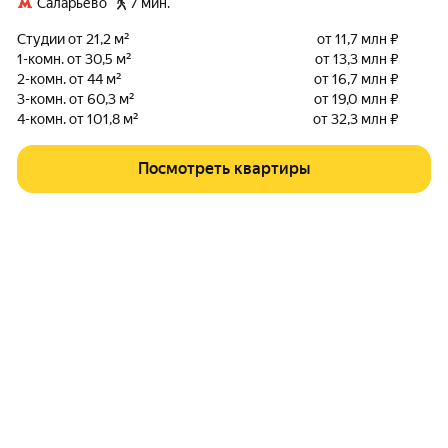
Саларьево
7 мин.
Студии от 21,2 м²
от 11,7 млн ₽
1-комн. от 30,5 м²
от 13,3 млн ₽
2-комн. от 44 м²
от 16,7 млн ₽
3-комн. от 60,3 м²
от 19,0 млн ₽
4-комн. от 101,8 м²
от 32,3 млн ₽
Посмотреть квартиры
ГОРОДА-МИЛЛИОННИКИ
административный округ
Москва
Санкт-Петербург
Центральное
Новосибирск
Екатеринбург
омский
Казань