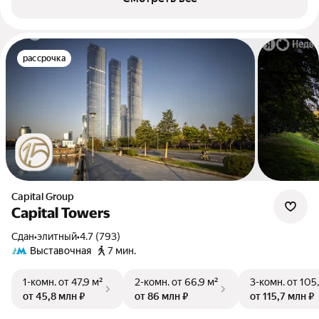
рассрочка
Capital Group
Capital Towers
Сдан
•
элитный
•
4.7 (793)
Выставочная
7 мин.
1-комн.
от 47,9 м²
2-комн.
от 66,9 м²
3-комн.
от 105
от 45,8 млн ₽
от 86 млн ₽
от 115,7 млн ₽