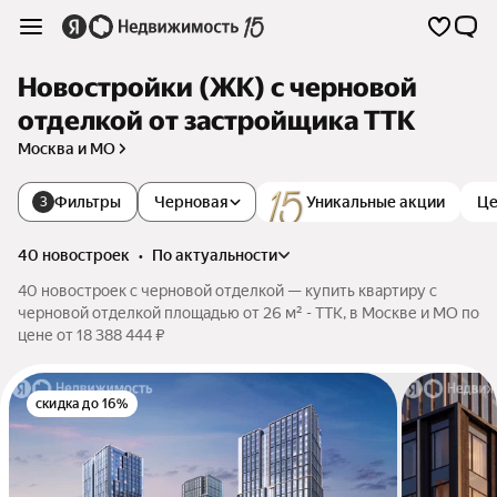
Новостройки (ЖК) с черновой
отделкой от застройщика ТТК
Москва и МО
Фильтры
Черновая
Уникальные акции
Це
3
40 новостроек
•
по актуальности
40 новостроек с черновой отделкой — купить квартиру с
черновой отделкой площадью от 26 м² - ТТК, в Москве и МО по
цене от 18 388 444 ₽
скидка до 16%