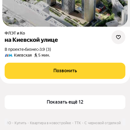
ФЛЭТ и Ко
на Киевской улице
В проекте
•
бизнес
•
3.9 (3)
Киевская
5 мин.
Позвонить
Показать ещё 12
е и МО
Купить
Квартира в новостройке
ТТК
С черновой отделкой