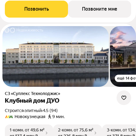
Позвонить
Позвоните мне
ещё 14 фо
СЗ «Суплекс Технолоджис»
Клубный дом ДУО
Строится
•
элитный
•
4.5 (94)
Новокузнецкая
9 мин.
1-комн.
от 49,6 м²
2-комн.
от 75,6 м²
3-комн.
от 134,