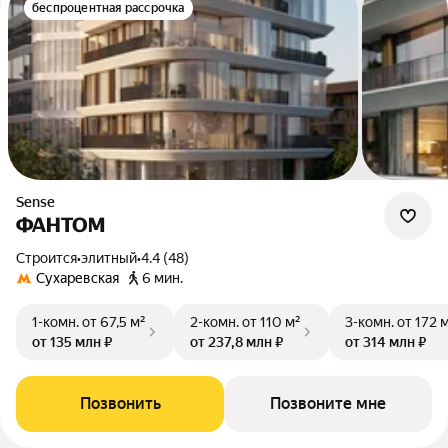
беспроцентная рассрочка
Sense
ФАНТОМ
Строится
•
элитный
•
4.4 (48)
Сухаревская
6 мин.
1-комн.
от 67,5 м²
2-комн.
от 110 м²
3-комн.
от 172 
от 135 млн ₽
от 237,8 млн ₽
от 314 млн ₽
Позвонить
Позвоните мне