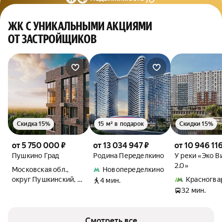
ЖК С УНИКАЛЬНЫМИ АКЦИЯМИ
ОТ ЗАСТРОЙЩИКОВ
Скидка 15%
15 м² в подарок
Скидки 15%
от 5 750 000 ₽
от 13 034 947 ₽
от 10 946 116
Пушкино Град
Родина Переделкино
У реки «Эко В
2.0»
Московская обл.,
Новопеределкино
округ Пушкинский, с.
Красногва
4 мин.
Братовщина, ул.
32 мин.
Полевая
Смотреть все