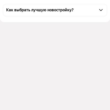
Как выбрать лучшую новостройку?
Воспользуйтесь тепловой картой для оценки 
инфраструктуры и транспортной доступности 
новостроек в выбранном районе в Москве и МО
Для легкого выбора подходящей новостройки в 
верхней части страницы есть самые частые 
комбинации фильтров, например «» или «»
Помимо удобной сортировки по цене вы можете 
отсортировать результаты по стоимости 
квадратного метра или площади
Выберите в фильтре подходящие условия сделки - 
например, в рассрочку