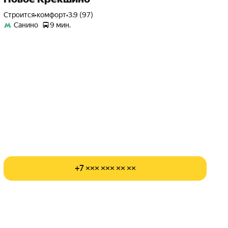
Строится
•
комфорт
•
3.9 (97)
Санино
9 мин.
+7 ××× ××× ×× ××