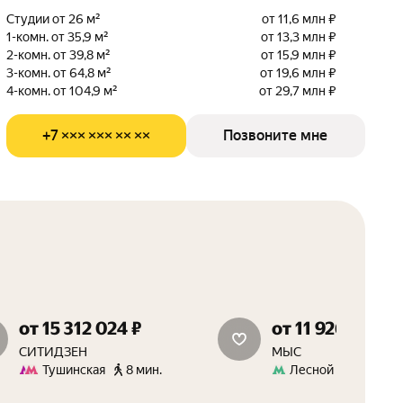
Студии от 26 м²
от 11,6 млн ₽
1-комн. от 35,9 м²
от 13,3 млн ₽
2-комн. от 39,8 м²
от 15,9 млн ₽
3-комн. от 64,8 м²
от 19,6 млн ₽
4-комн. от 104,9 м²
от 29,7 млн ₽
+7 ××× ××× ×× ××
Позвоните мне
от 15 312 024 ₽
от 11 926 931 ₽
скидки до 15%
скидки 15%
СИТИДЗЕН
МЫС
Тушинская
8 мин.
Лесной Городок