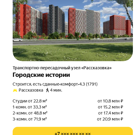
Транспортно-пересадочный узел «Рассказовка»
Городские истории
Строится, есть сданные
•
комфорт
•
4.3 (1791)
Рассказовка
4 мин.
Студии от 22,8 м²
от 10,8 млн ₽
1-комн. от 33,3 м²
от 15,2 млн ₽
2-комн. от 48,8 м²
от 17,4 млн ₽
3-комн. от 71,9 м²
от 20,9 млн ₽
+7 ××× ××× ×× ××