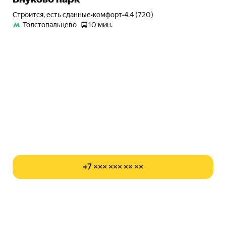
Строится, есть сданные
•
комфорт
•
4.4 (720)
Толстопальцево
10 мин.
+7 ××× ××× ×× ××