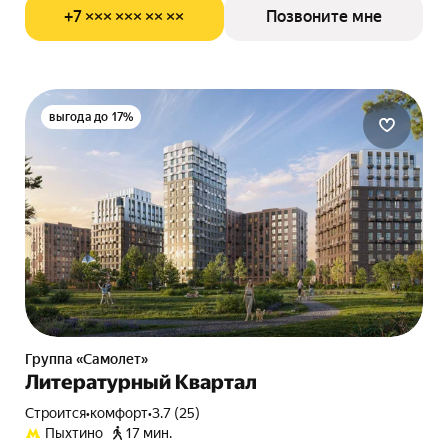
+7 ××× ××× ×× ××
Позвоните мне
выгода до 17%
Группа «Самолет»
Литературный Квартал
Строится
•
комфорт
•
3.7 (25)
Пыхтино
17 мин.