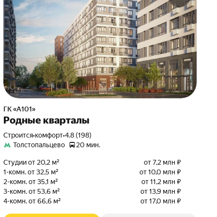
ГК «А101»
Родные кварталы
Строится
•
комфорт
•
4.8 (198)
Толстопальцево
20 мин.
Студии от 20,2 м²
от 7,2 млн ₽
1-комн. от 32,5 м²
от 10,0 млн ₽
2-комн. от 35,1 м²
от 11,2 млн ₽
3-комн. от 53,6 м²
от 13,9 млн ₽
4-комн. от 66,6 м²
от 17,0 млн ₽