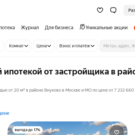
Ра
потека
Журнал
Для бизнеса
Уникальные акции
Комнат
Цена
Взнос и платёж
 ипотекой от застройщика в рай
ью от 20 м² в районе Внуково в Москве и МО по цене от 7 232 660
цене
выгода до 17%