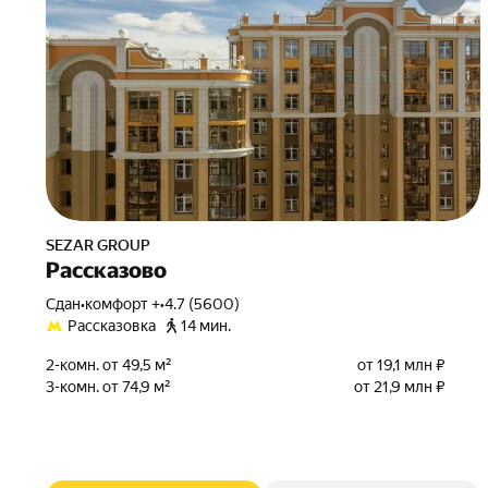
SEZAR GROUP
Рассказово
Сдан
•
комфорт +
•
4.7 (5600)
Рассказовка
14 мин.
2-комн. от 49,5 м²
от 19,1 млн ₽
3-комн. от 74,9 м²
от 21,9 млн ₽