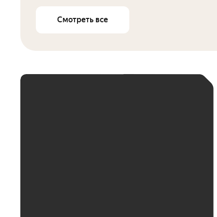
Смотреть все
ЕЖЕМЕСЯЧНЫЙ
ПЛАТЁЖ
До 30 тыс. ₽
До 50 тыс. ₽
До 70 тыс. ₽
До 100 тыс. ₽