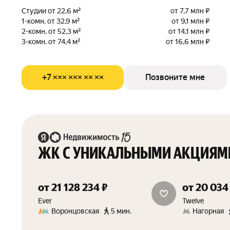
Студии от 22,6 м²
от 7,7 млн ₽
1-комн. от 32,9 м²
от 9,1 млн ₽
2-комн. от 52,3 м²
от 14,1 млн ₽
3-комн. от 74,4 м²
от 16,6 млн ₽
+7 ××× ××× ×× ××
Позвоните мне
ЖК С УНИКАЛЬНЫМИ АКЦИЯМ
от 21 128 234 ₽
от 20 034
скидка 1.5%
Ever
Twelve
Воронцовская
5 мин.
Нагорная