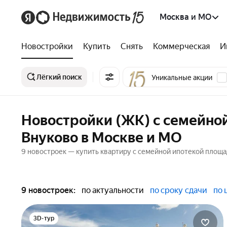
Москва и МО
Новостройки
Купить
Снять
Коммерческая
И
Лёгкий поиск
Уникальные акции
Новостройки (ЖК) с семейной
Внуково в Москве и МО
9 новостроек — купить квартиру с семейной ипотекой площад
9 новостроек:
по актуальности
по сроку сдачи
по 
3D-тур