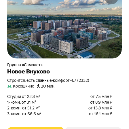
Группа «Самолет»
Новое Внуково
Строится, есть сданные
•
комфорт
•
4.7 (2332)
Кокошкино
20 мин.
Студии от 22,3 м²
от 7,5 млн ₽
1-комн. от 31 м²
от 8,9 млн ₽
2-комн. от 51,2 м²
от 13,8 млн ₽
3-комн. от 66,6 м²
от 16,1 млн ₽