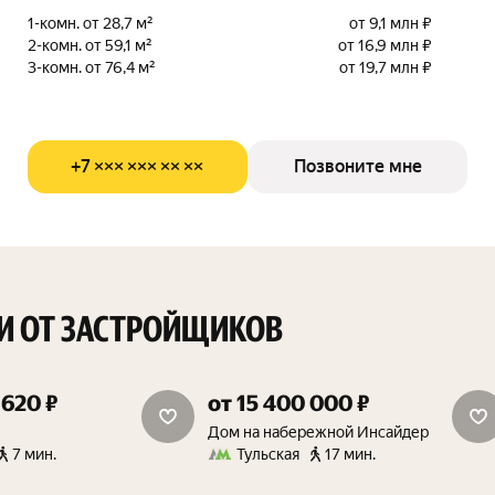
1-комн. от 28,7 м²
от 9,1 млн ₽
2-комн. от 59,1 м²
от 16,9 млн ₽
3-комн. от 76,4 м²
от 19,7 млн ₽
+7 ××× ××× ×× ××
Позвоните мне
И ОТ ЗАСТРОЙЩИКОВ
 620 ₽
от 15 400 000 ₽
дополнительная скидка 1.5%
скидка от 15%
Дом на набережной Инсайдер
7 мин.
Тульская
17 мин.