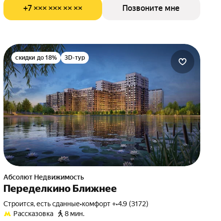
+7 ××× ××× ×× ××
Позвоните мне
скидки до 18%
3D-тур
Абсолют Недвижимость
Переделкино Ближнее
Строится, есть сданные
•
комфорт +
•
4.9 (3172)
Рассказовка
8 мин.