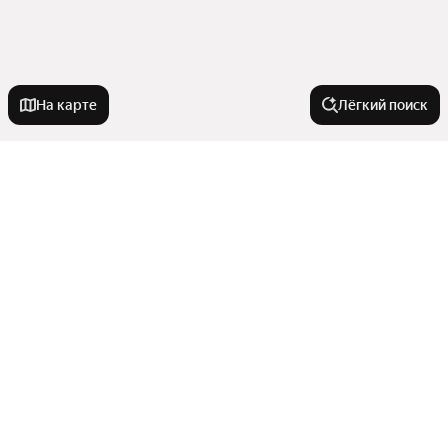
На карте
Лёгкий поиск
У метро
Говорово
Фрунзенская
Жулебино
В районе
Тропарёво-Никулино
Зеленоград—Крюково
Замоскворечье
Воронцовская
Западное Дегунино
Новостройки
С отделкой white box
Волгоградский проспект
Железнодорожный
С высокими потолками
Остафьево
Микрорайон Клязьма-Старбеево
Показать еще
С рассрочкой