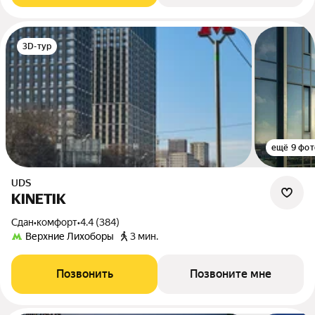
3D-тур
ещё 9 фот
UDS
KINETIK
Сдан
•
комфорт
•
4.4 (384)
Верхние Лихоборы
3 мин.
Позвонить
Позвоните мне