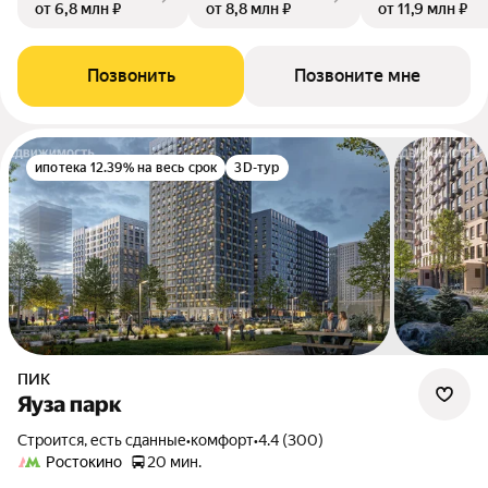
от 6,8 млн ₽
от 8,8 млн ₽
от 11,9 млн ₽
Позвонить
Позвоните мне
ипотека 12.39% на весь срок
3D-тур
ПИК
Яуза парк
Строится, есть сданные
•
комфорт
•
4.4 (300)
Ростокино
20 мин.