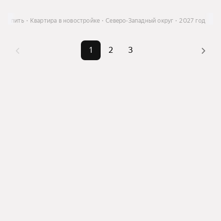
Купить
Квартира в новостройке
Северо-Западный округ
2027 год
1
2
3