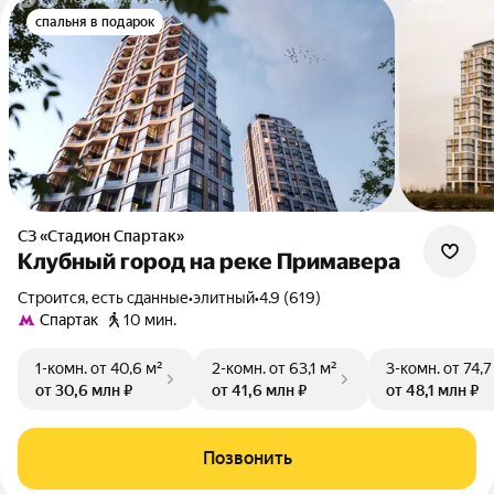
спальня в подарок
СЗ «Стадион Спартак»
Клубный город на реке Примавера
Строится, есть сданные
•
элитный
•
4.9 (619)
Спартак
10 мин.
1-комн.
от 40,6 м²
2-комн.
от 63,1 м²
3-комн.
от 74,7
от 30,6 млн ₽
от 41,6 млн ₽
от 48,1 млн ₽
Позвонить