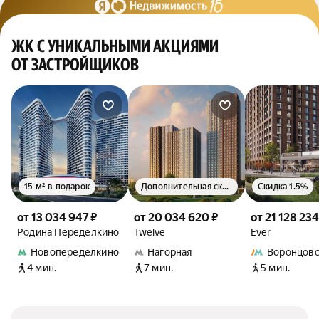
ЖК С УНИКАЛЬНЫМИ АКЦИЯМИ
ОТ ЗАСТРОЙЩИКОВ
15 м² в подарок
Дополнительная скидка 1.5%
Скидка 1.5%
от 13 034 947 ₽
от 20 034 620 ₽
от 21 128 234
Родина Переделкино
Twelve
Ever
Новопеределкино
Нагорная
Воронцовс
4 мин.
7 мин.
5 мин.