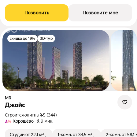
Позвонить
Позвоните мне
скидка до 19%
3D-тур
MR
Джойс
Строится
•
элитный
•
5 (344)
Хорошёво
9 мин.
Студии
от 22,1 м²
1-комн.
от 34,5 м²
2-комн.
от 58,1 