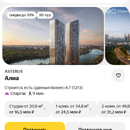
скидка до 30%
3D-тур
ASTERUS
Алиа
Строится, есть сданные
•
бизнес
•
4.7 (1213)
Спартак
9 мин.
Студии
от 20,9 м²
1-комн.
от 34,8 м²
2-комн.
от 49,8
от 16,5 млн ₽
от 24,5 млн ₽
от 31,2 млн ₽
Позвонить
Позвоните мне