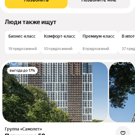
Люди также ищут
Бизнес-класс
Комфорт-класс
Премиум-класс
В ипо
19 предложений
10 предложений
8 предложений
37 пре
выгода до 17%
Группа «Самолет»