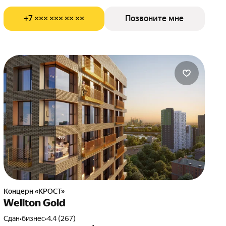
+7 ××× ××× ×× ××
Позвоните мне
Концерн «КРОСТ»
Wellton Gold
Сдан
•
бизнес
•
4.4 (267)