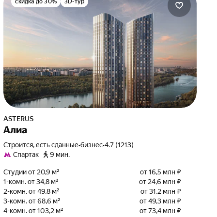
скидка до 30%
3D-тур
ASTERUS
Алиа
Строится, есть сданные
•
бизнес
•
4.7 (1213)
Спартак
9 мин.
Студии от 20,9 м²
от 16,5 млн ₽
1-комн. от 34,8 м²
от 24,6 млн ₽
2-комн. от 49,8 м²
от 31,2 млн ₽
3-комн. от 68,6 м²
от 49,3 млн ₽
4-комн. от 103,2 м²
от 73,4 млн ₽