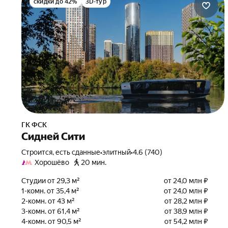
скидки до 42%
3D-тур
ГК ФСК
Сидней Сити
Строится, есть сданные
•
элитный
•
4.6 (740)
Хорошёво
20 мин.
Студии от 29,3 м²
от 24,0 млн ₽
1-комн. от 35,4 м²
от 24,0 млн ₽
2-комн. от 43 м²
от 28,2 млн ₽
3-комн. от 61,4 м²
от 38,9 млн ₽
4-комн. от 90,5 м²
от 54,2 млн ₽