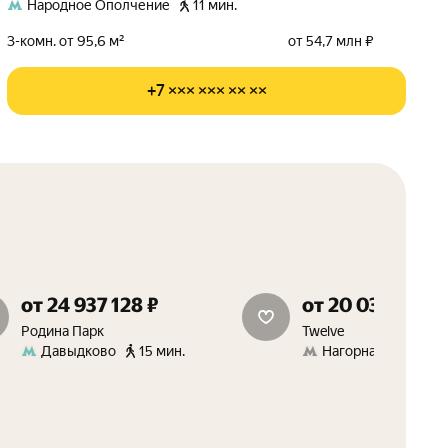
Народное Ополчение
11 мин.
3-комн. от 95,6 м²
от 54,7 млн ₽
+7 ××× ××× ×× ××
от 24 937 128 ₽
от 20 034 620 ₽
15 м² в подарок
Родина Парк
Twelve
Давыдково
15 мин.
Нагорная
7 мин.