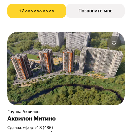
+7 ××× ××× ×× ××
Позвоните мне
Группа Аквилон
Аквилон Митино
Сдан
•
комфорт
•
4.3 (486)