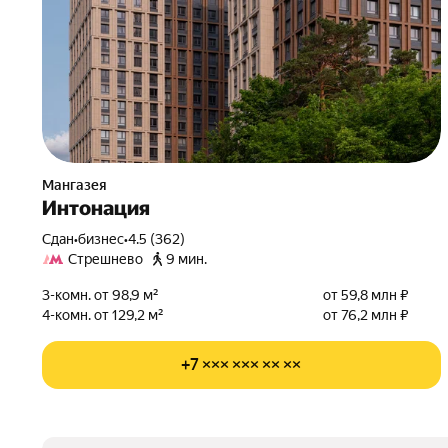
Мангазея
Интонация
Сдан
•
бизнес
•
4.5 (362)
Стрешнево
9 мин.
3-комн. от 98,9 м²
от 59,8 млн ₽
4-комн. от 129,2 м²
от 76,2 млн ₽
+7 ××× ××× ×× ××