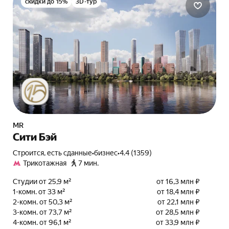
скидки до 15%
3D-тур
MR
Сити Бэй
Строится, есть сданные
•
бизнес
•
4.4 (1359)
Трикотажная
7 мин.
Студии от 25,9 м²
от 16,3 млн ₽
1-комн. от 33 м²
от 18,4 млн ₽
2-комн. от 50,3 м²
от 22,1 млн ₽
3-комн. от 73,7 м²
от 28,5 млн ₽
4-комн. от 96,1 м²
от 33,9 млн ₽