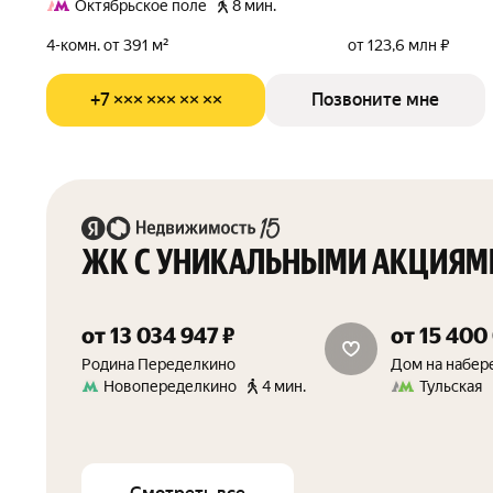
Октябрьское поле
8 мин.
4-комн. от 391 м²
от 123,6 млн ₽
+7 ××× ××× ×× ××
Позвоните мне
ЖК С УНИКАЛЬНЫМИ АКЦИЯМ
от 13 034 947 ₽
от 15 400
15 м² в подарок
скидка от 
Родина Переделкино
Дом на набер
Новопеределкино
4 мин.
Тульская