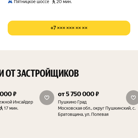
Пятницкое шоссе
20 мин.
+7 ××× ××× ×× ××
И ОТ ЗАСТРОЙЩИКОВ
 000 ₽
от 5 750 000 ₽
15%
скидка 15%
ежной Инсайдер
Пушкино Град
17 мин.
Московская обл., округ Пушкинский, с.
Братовщина, ул. Полевая