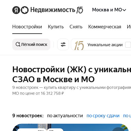
Москва и МО
Новостройки
Купить
Снять
Коммерческая
И
Лёгкий поиск
Уникальные акции
Новостройки (ЖК) с уникаль
СЗАО в Москве и МО
9 новостроек — купить квартиру с уникальными фотография
МО по цене от 16 312 758 ₽
9 новостроек:
по актуальности
по сроку сдачи
по 