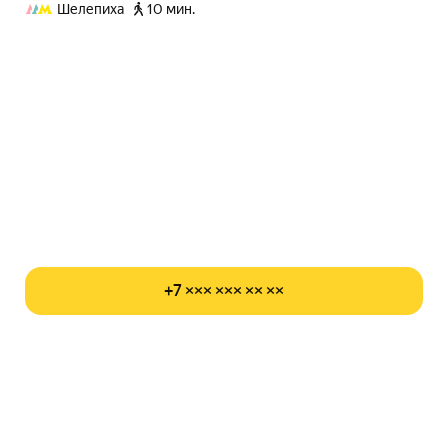
Шелепиха
10 мин.
+7 ××× ××× ×× ××