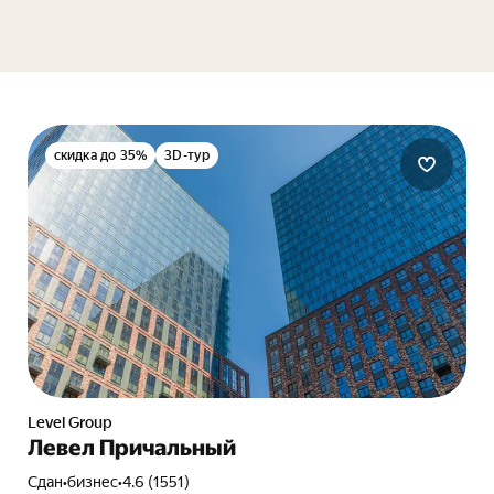
скидка до 35%
3D-тур
Level Group
Левел Причальный
Сдан
•
бизнес
•
4.6 (1551)