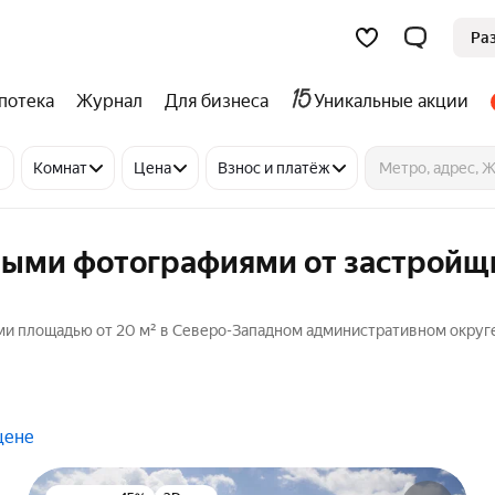
Ра
потека
Журнал
Для бизнеса
Уникальные акции
Комнат
Цена
Взнос и платёж
ными фотографиями от застройщ
ми площадью от 20 м² в Северо-Западном административном округе
цене