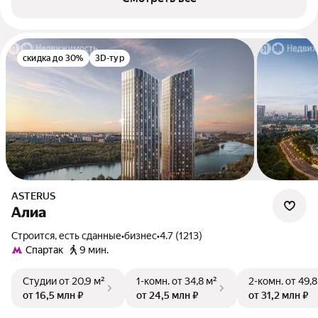
скидка до 30%
3D-тур
ASTERUS
Алиа
Строится, есть сданные
•
бизнес
•
4.7 (1213)
Спартак
9 мин.
Студии
от 20,9 м²
1-комн.
от 34,8 м²
2-комн.
от 49,8
от 16,5 млн ₽
от 24,5 млн ₽
от 31,2 млн ₽