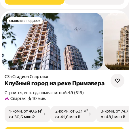
спальня в подарок
СЗ «Стадион Спартак»
Клубный город на реке Примавера
Строится, есть сданные
•
элитный
•
4.9 (619)
Спартак
10 мин.
1-комн.
от 40,6 м²
2-комн.
от 63,1 м²
3-комн.
от 74,7
от 30,6 млн ₽
от 41,6 млн ₽
от 48,1 млн ₽