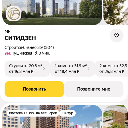
MR
СИТИДЗЕН
Строится
•
бизнес
•
3.9 (304)
Тушинская
8 мин.
Студии
от 20,8 м²
1-комн.
от 31,9 м²
2-комн.
от 52,5
от 15,3 млн ₽
от 18,4 млн ₽
от 25,8 млн ₽
Позвонить
Позвоните мне
ипотека 12.39% на весь срок
3D-тур