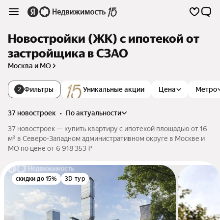
Новостройки (ЖК) с ипотекой от
застройщика в СЗАО
Москва и МО
Фильтры
Уникальные акции
Цена
Метро
2
37 новостроек
•
по актуальности
37 новостроек — купить квартиру с ипотекой площадью от 16
м² в Северо-Западном административном округе в Москве и
МО по цене от 6 918 353 ₽
скидки до 15%
3D-тур