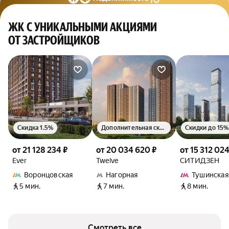
ЖК С УНИКАЛЬНЫМИ АКЦИЯМИ
ОТ ЗАСТРОЙЩИКОВ
Скидка 1.5%
Дополнительная скидка 1.5%
Скидки до 15%
от 21 128 234 ₽
от 20 034 620 ₽
от 15 312 024
Ever
Twelve
СИТИДЗЕН
Воронцовская
Нагорная
Тушинская
5 мин.
7 мин.
8 мин.
Смотреть все