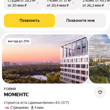
Студии
от 28,3 м²
1-комн.
от 31 м²
2-комн.
от 49,3 м
от 20 млн ₽
от 20,4 млн ₽
от 26,2 млн ₽
Позвонить
Позвоните мне
выгода до 25%
FORMA
МОМЕНТС
Строится, есть сданные
•
бизнес
•
4.5 (377)
Стрешнево
4 мин.