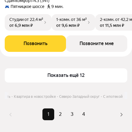
Сдан
•
комфорт
•
4.3 (341)
Пятницкое шоссе
9 мин.
Студии
от 22,4 м²
1-комн.
от 36 м²
2-комн.
от 42,2 
от 6,9 млн ₽
от 9,6 млн ₽
от 11,5 млн ₽
Позвонить
Позвоните мне
Показать ещё 12
Купить
Квартира в новостройке
Северо-Западный округ
С ипотекой
1
2
3
4