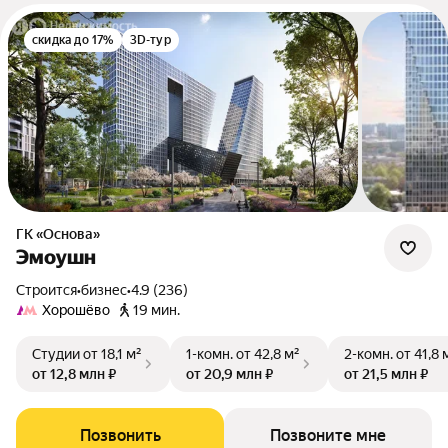
скидка до 17%
3D-тур
ГК «Основа»
Эмоушн
Строится
•
бизнес
•
4.9 (236)
Хорошёво
19 мин.
Студии
от 18,1 м²
1-комн.
от 42,8 м²
2-комн.
от 41,8 
от 12,8 млн ₽
от 20,9 млн ₽
от 21,5 млн ₽
Позвонить
Позвоните мне