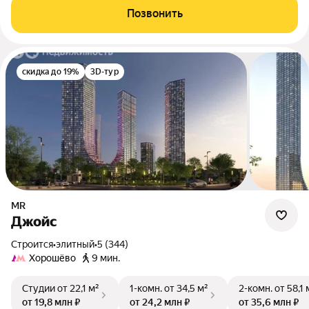
Позвонить
скидка до 19%
3D-тур
MR
Джойс
Строится
•
элитный
•
5 (344)
Хорошёво
9 мин.
Студии
от 22,1 м²
1-комн.
от 34,5 м²
2-комн.
от 58,1 
от 19,8 млн ₽
от 24,2 млн ₽
от 35,6 млн ₽