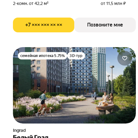
2-комн. от 42,2 м²
от 11,5 млн ₽
+7 ××× ××× ×× ××
Позвоните мне
семейная ипотека 5.75%
3D-тур
Ingrad
Белый Град