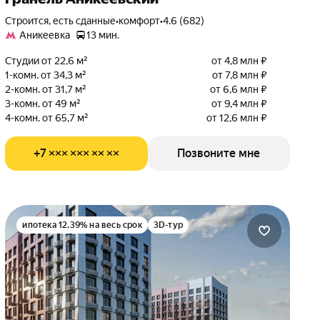
Строится, есть сданные
•
комфорт
•
4.6 (682)
Аникеевка
13 мин.
Студии от 22,6 м²
от 4,8 млн ₽
1-комн. от 34,3 м²
от 7,8 млн ₽
2-комн. от 31,7 м²
от 6,6 млн ₽
3-комн. от 49 м²
от 9,4 млн ₽
4-комн. от 65,7 м²
от 12,6 млн ₽
+7 ××× ××× ×× ××
Позвоните мне
ипотека 12.39% на весь срок
3D-тур