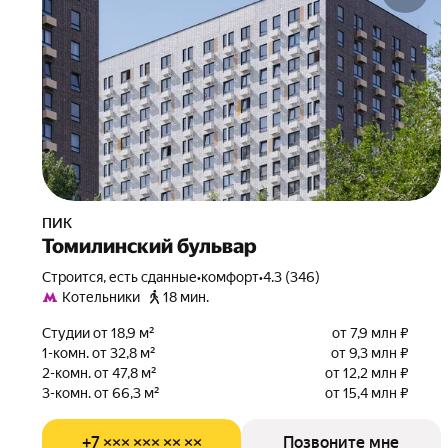
ПИК
Томилинский бульвар
Строится, есть сданные
•
комфорт
•
4.3 (346)
Котельники
18 мин.
Студии от 18,9 м²
от 7,9 млн ₽
1-комн. от 32,8 м²
от 9,3 млн ₽
2-комн. от 47,8 м²
от 12,2 млн ₽
3-комн. от 66,3 м²
от 15,4 млн ₽
+7 ××× ××× ×× ××
Позвоните мне