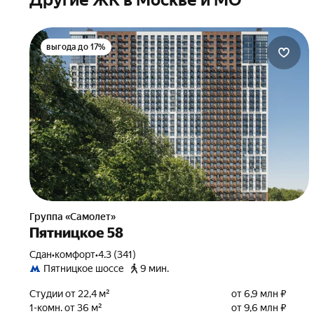
Другие ЖК в Москве и МО
выгода до 17%
Группа «Самолет»
Пятницкое 58
Сдан
•
комфорт
•
4.3 (341)
Пятницкое шоссе
9 мин.
Студии от 22,4 м²
от 6,9 млн ₽
1-комн. от 36 м²
от 9,6 млн ₽