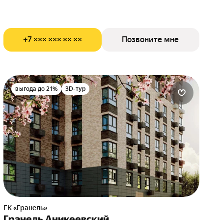
+7 ××× ××× ×× ××
Позвоните мне
выгода до 21%
3D-тур
ГК «Гранель»
Гранель Аникеевский