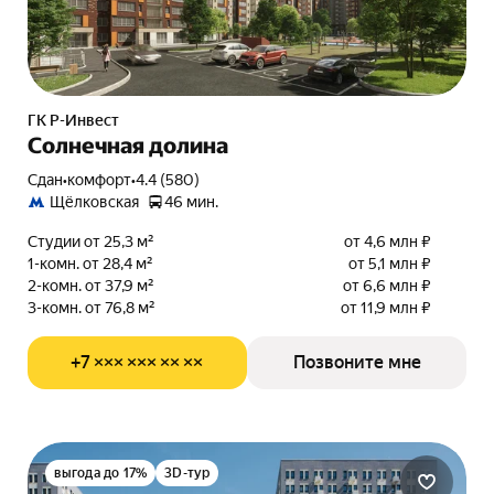
ГК Р-Инвест
Солнечная долина
Сдан
•
комфорт
•
4.4 (580)
Щёлковская
46 мин.
Студии от 25,3 м²
от 4,6 млн ₽
1-комн. от 28,4 м²
от 5,1 млн ₽
2-комн. от 37,9 м²
от 6,6 млн ₽
3-комн. от 76,8 м²
от 11,9 млн ₽
+7 ××× ××× ×× ××
Позвоните мне
выгода до 17%
3D-тур