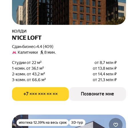
КОЛДИ
N’ICE LOFT
Сдан
•
бизнес
•
4.4 (409)
Калитники
8 мин.
Студии от 22 м²
от 8,7 млн ₽
1-комн. от 36,1 м²
от 13,8 млн ₽
2-комн. от 43,2 м²
от 14,4 млн ₽
3-комн. от 66,6 м²
от 21,3 млн ₽
+7 ××× ××× ×× ××
Позвоните мне
ипотека 12.39% на весь срок
3D-тур