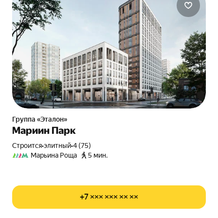
Группа «Эталон»
Мариин Парк
Строится
•
элитный
•
4 (75)
Марьина Роща
5 мин.
+7 ××× ××× ×× ××