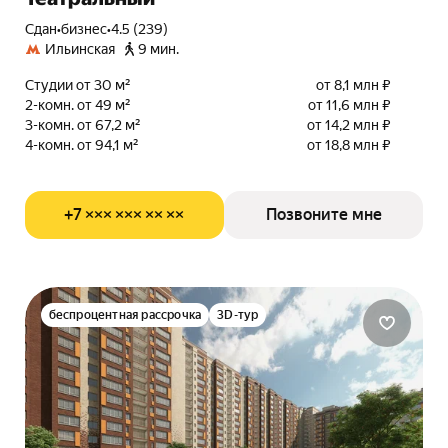
Сдан
•
бизнес
•
4.5 (239)
Ильинская
9 мин.
Студии от 30 м²
от 8,1 млн ₽
2-комн. от 49 м²
от 11,6 млн ₽
3-комн. от 67,2 м²
от 14,2 млн ₽
4-комн. от 94,1 м²
от 18,8 млн ₽
+7 ××× ××× ×× ××
Позвоните мне
беспроцентная рассрочка
3D-тур