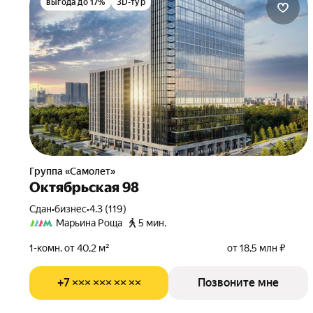
выгода до 17%
3D-тур
Группа «Самолет»
Октябрьская 98
Сдан
•
бизнес
•
4.3 (119)
Марьина Роща
5 мин.
1-комн. от 40,2 м²
от 18,5 млн ₽
+7 ××× ××× ×× ××
Позвоните мне