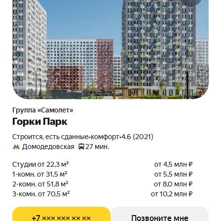
Группа «Самолет»
Горки Парк
Строится, есть сданные
•
комфорт
•
4.6 (2021)
Домодедовская
27 мин.
Студии от 22,3 м²
от 4,5 млн ₽
1-комн. от 31,5 м²
от 5,5 млн ₽
2-комн. от 51,8 м²
от 8,0 млн ₽
3-комн. от 70,5 м²
от 10,2 млн ₽
+7 ××× ××× ×× ××
Позвоните мне