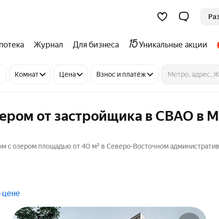
Ра
потека
Журнал
Для бизнеса
Уникальные акции
Комнат
Цена
Взнос и платёж
ером от застройщика в СВАО в 
ом с озером площадью от 40 м² в Северо-Восточном административ
 цене