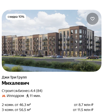
скидка 10%
Джи Три Групп
Михалевич
Строится
•
бизнес
•
4.4 (84)
Ипподром
11 мин.
2-комн. от 46,3 м²
от 8,7 млн ₽
3-комн. от 56,5 м²
от 11,5 млн ₽