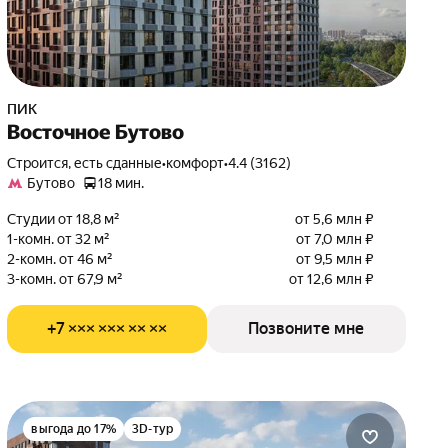
ПИК
Восточное Бутово
Строится, есть сданные
•
комфорт
•
4.4 (3162)
Бутово
18 мин.
Студии от 18,8 м²
от 5,6 млн ₽
1-комн. от 32 м²
от 7,0 млн ₽
2-комн. от 46 м²
от 9,5 млн ₽
3-комн. от 67,9 м²
от 12,6 млн ₽
+7 ××× ××× ×× ××
Позвоните мне
выгода до 17%
3D-тур