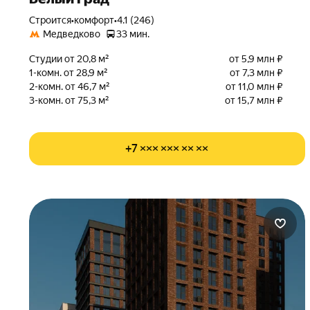
Строится
•
комфорт
•
4.1 (246)
Медведково
33 мин.
Студии от 20,8 м²
от 5,9 млн ₽
1-комн. от 28,9 м²
от 7,3 млн ₽
2-комн. от 46,7 м²
от 11,0 млн ₽
3-комн. от 75,3 м²
от 15,7 млн ₽
+7 ××× ××× ×× ××