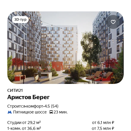
3D-тур
СИТИ21
Аристов Берег
Строится
•
комфорт
•
4.5 (54)
Пятницкое шоссе
23 мин.
Студии от 29,2 м²
от 6,1 млн ₽
1-комн. от 36,6 м²
от 7,5 млн ₽