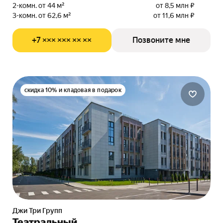
2-комн. от 44 м²
от 8,5 млн ₽
3-комн. от 62,6 м²
от 11,6 млн ₽
+7 ××× ××× ×× ××
Позвоните мне
скидка 10% и кладовая в подарок
Джи Три Групп
Театральный