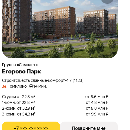
Группа «Самолет»
Егорово Парк
Строится, есть сданные
•
комфорт
•
4.7 (1123)
Томилино
14 мин.
Студии от 22,5 м²
от 6,6 млн ₽
1-комн. от 22,8 м²
от 4,8 млн ₽
2-комн. от 32,9 м²
от 5,8 млн ₽
3-комн. от 54,3 м²
от 9,9 млн ₽
+7 ××× ××× ×× ××
Позвоните мне