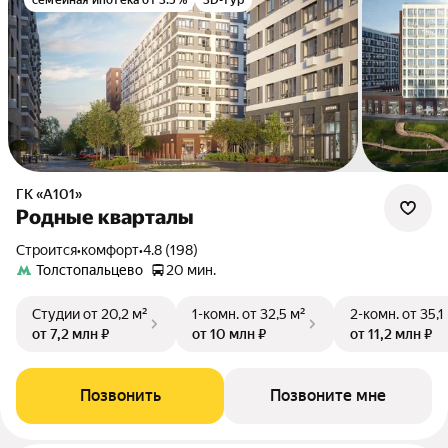
семейная ипотека от 3.5%
3D-тур
ГК «А101»
Родные кварталы
Строится
•
комфорт
•
4.8 (198)
Толстопальцево
20 мин.
Студии
от 20,2 м²
1-комн.
от 32,5 м²
2-комн.
от 35,1
от 7,2 млн ₽
от 10 млн ₽
от 11,2 млн ₽
Позвонить
Позвоните мне