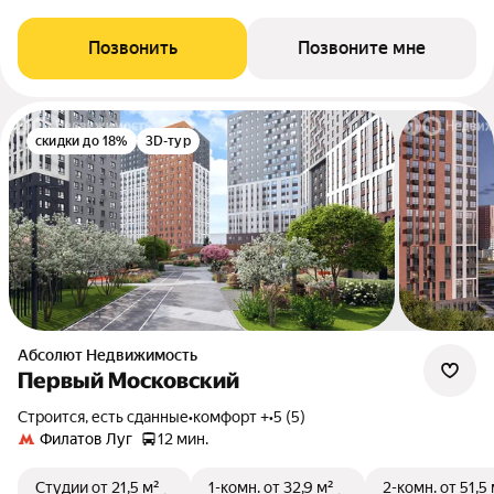
Позвонить
Позвоните мне
скидки до 18%
3D-тур
Абсолют Недвижимость
Первый Московский
Строится, есть сданные
•
комфорт +
•
5 (5)
Филатов Луг
12 мин.
Студии
от 21,5 м²
1-комн.
от 32,9 м²
2-комн.
от 51,5