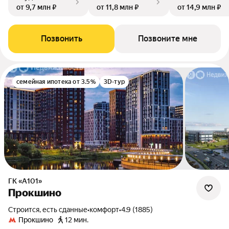
от 9,7 млн ₽
от 11,8 млн ₽
от 14,9 млн ₽
Позвонить
Позвоните мне
семейная ипотека от 3.5%
3D-тур
ГК «А101»
Прокшино
Строится, есть сданные
•
комфорт
•
4.9 (1885)
Прокшино
12 мин.