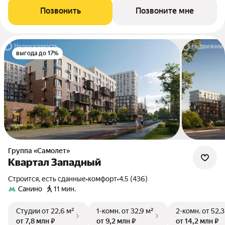
Позвонить
Позвоните мне
выгода до 17%
Группа «Самолет»
Квартал Западный
Строится, есть сданные
•
комфорт
•
4.5 (436)
Санино
11 мин.
Студии
от 22,6 м²
1-комн.
от 32,9 м²
2-комн.
от 52,3
от 7,8 млн ₽
от 9,2 млн ₽
от 14,2 млн ₽