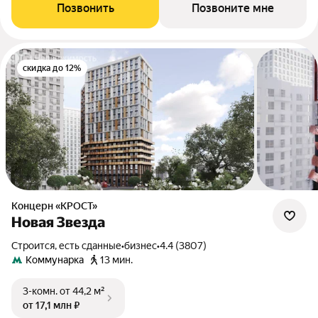
Позвонить
Позвоните мне
скидка до 12%
Концерн «КРОСТ»
Новая Звезда
Строится, есть сданные
•
бизнес
•
4.4 (3807)
Коммунарка
13 мин.
3-комн.
от 44,2 м²
от 17,1 млн ₽