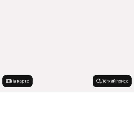
На карте
Лёгкий поиск
У метро