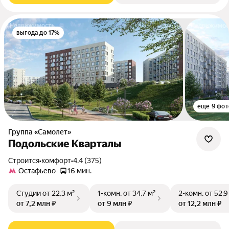
выгода до 17%
ещё 9 фот
Группа «Самолет»
Подольские Кварталы
Строится
•
комфорт
•
4.4 (375)
Остафьево
16 мин.
Студии
от 22,3 м²
1-комн.
от 34,7 м²
2-комн.
от 52,9
от 7,2 млн ₽
от 9 млн ₽
от 12,2 млн ₽