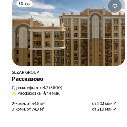
3D-тур
SEZAR GROUP
Рассказово
Сдан
•
комфорт +
•
4.7 (5600)
Рассказовка
14 мин.
2-комн. от 54,8 м²
от 20,1 млн ₽
3-комн. от 74,9 м²
от 21,9 млн ₽