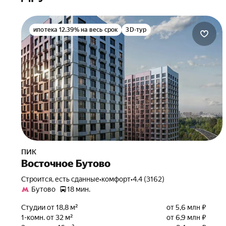
ипотека 12.39% на весь срок
3D-тур
ПИК
Восточное Бутово
Строится, есть сданные
•
комфорт
•
4.4 (3162)
Бутово
18 мин.
Студии от 18,8 м²
от 5,6 млн ₽
1-комн. от 32 м²
от 6,9 млн ₽