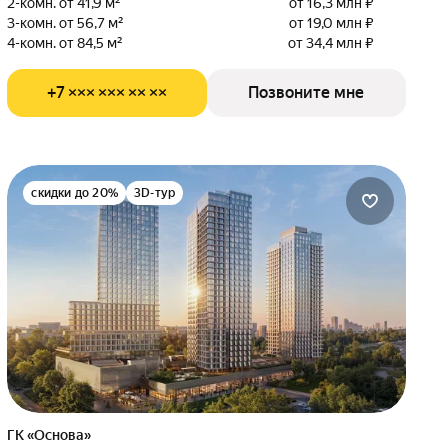
2-комн. от 41,9 м²
от 16,3 млн ₽
3-комн. от 56,7 м²
от 19,0 млн ₽
4-комн. от 84,5 м²
от 34,4 млн ₽
+7 ××× ××× ×× ××
Позвоните мне
скидки до 20%
3D-тур
ГК «Основа»