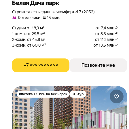
Белая Дача парк
Строится, есть сданные
•
комфорт
•
4.7 (2052)
Котельники
15 мин.
Студии от 18,9 м²
от 7,4 млн ₽
1-комн. от 29,5 м²
от 8,3 млн ₽
2-комн. от 45,8 м²
от 11,1 млн ₽
3-комн. от 60,8 м²
от 13,5 млн ₽
+7 ××× ××× ×× ××
Позвоните мне
ипотека 12.39% на весь срок
3D-тур