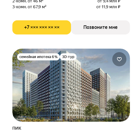
2-комн. от 46 м²
от 9,4 млн ₽
3-комн. от 67,9 м²
от 11,9 млн ₽
+7 ××× ××× ×× ××
Позвоните мне
семейная ипотека 6%
3D-тур
ПИК