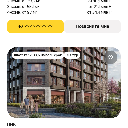
2-комн. от 39,6 м²
от 16,1 млн ₽
3-комн. от 55,1 м²
от 21,1 млн ₽
4-комн. от 97 м²
от 34,4 млн ₽
+7 ××× ××× ×× ××
Позвоните мне
ипотека 12.39% на весь срок
3D-тур
ПИК