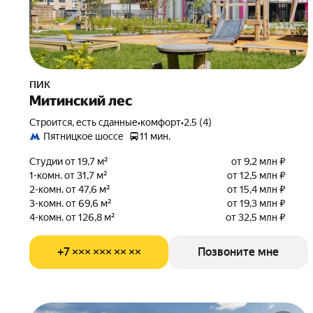
ПИК
Митинский лес
Строится, есть сданные
•
комфорт
•
2.5 (4)
Пятницкое шоссе
11 мин.
Студии от 19,7 м²
от 9,2 млн ₽
1-комн. от 31,7 м²
от 12,5 млн ₽
2-комн. от 47,6 м²
от 15,4 млн ₽
3-комн. от 69,6 м²
от 19,3 млн ₽
4-комн. от 126,8 м²
от 32,5 млн ₽
+7 ××× ××× ×× ××
Позвоните мне