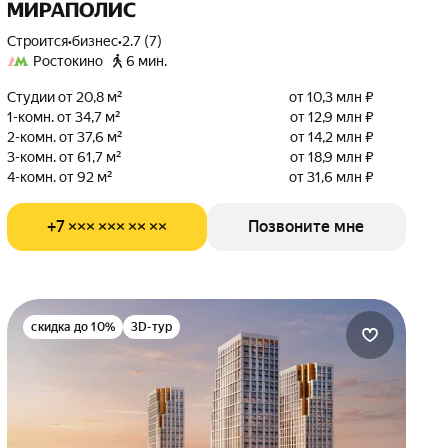
МИРАПОЛИС
Строится
•
бизнес
•
2.7 (7)
Ростокино
6 мин.
Студии от 20,8 м²
от 10,3 млн ₽
1-комн. от 34,7 м²
от 12,9 млн ₽
2-комн. от 37,6 м²
от 14,2 млн ₽
3-комн. от 61,7 м²
от 18,9 млн ₽
4-комн. от 92 м²
от 31,6 млн ₽
+7 ××× ××× ×× ××
Позвоните мне
скидка до 10%
3D-тур