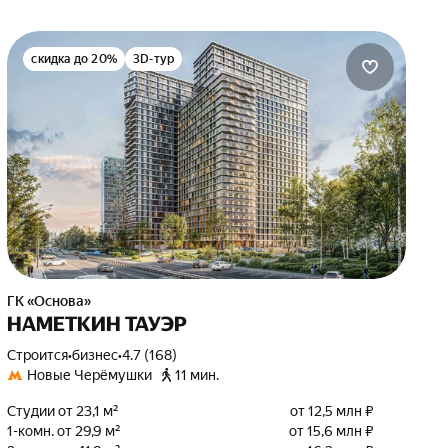
скидка до 20%
3D-тур
ГК «Основа»
НАМЕТКИН ТАУЭР
Строится
•
бизнес
•
4.7 (168)
Новые Черёмушки
11 мин.
Студии от 23,1 м²
от 12,5 млн ₽
1-комн. от 29,9 м²
от 15,6 млн ₽