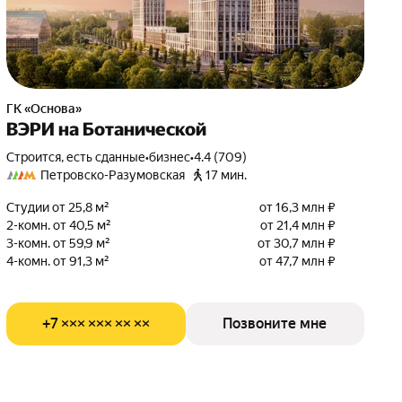
ГК «Основа»
ВЭРИ на Ботанической
Строится, есть сданные
•
бизнес
•
4.4 (709)
Петровско-Разумовская
17 мин.
Студии от 25,8 м²
от 16,3 млн ₽
2-комн. от 40,5 м²
от 21,4 млн ₽
3-комн. от 59,9 м²
от 30,7 млн ₽
4-комн. от 91,3 м²
от 47,7 млн ₽
+7 ××× ××× ×× ××
Позвоните мне