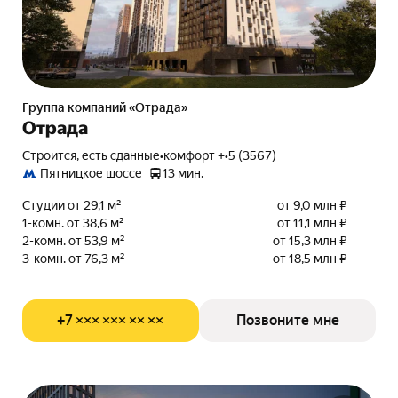
Группа компаний «Отрада»
Отрада
Строится, есть сданные
•
комфорт +
•
5 (3567)
Пятницкое шоссе
13 мин.
Студии от 29,1 м²
от 9,0 млн ₽
1-комн. от 38,6 м²
от 11,1 млн ₽
2-комн. от 53,9 м²
от 15,3 млн ₽
3-комн. от 76,3 м²
от 18,5 млн ₽
+7 ××× ××× ×× ××
Позвоните мне