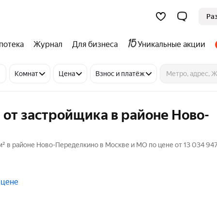
Ра
потека
Журнал
Для бизнеса
Уникальные акции
Комнат
Цена
Взнос и платёж
 от застройщика в районе Ново-
² в районе Ново-Переделкино в Москве и МО по цене от 13 034 947
 цене