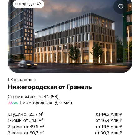
выгода до 14%
ГК «Гранель»
Нижегородская от Гранель
Строится
•
бизнес
•
4.2 (54)
Нижегородская
11 мин.
Студии от 29,7 м²
от 14,5 млн ₽
1-комн. от 34,8 м²
от 16,9 млн ₽
2-комн. от 49,6 м²
от 19,8 млн ₽
3-комн. от 80,7 м²
от 30,3 млн ₽