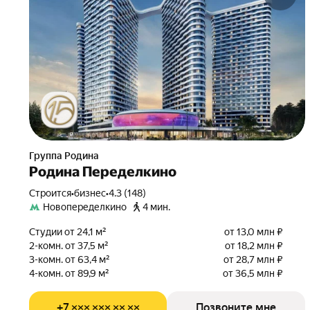
Группа Родина
Родина Переделкино
Строится
•
бизнес
•
4.3 (148)
Новопеределкино
4 мин.
Студии от 24,1 м²
от 13,0 млн ₽
2-комн. от 37,5 м²
от 18,2 млн ₽
3-комн. от 63,4 м²
от 28,7 млн ₽
4-комн. от 89,9 м²
от 36,5 млн ₽
+7 ××× ××× ×× ××
Позвоните мне