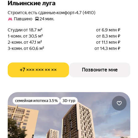
Ильинские луга
Строится, есть сданные
•
комфорт
•
4.7 (4410)
Павшино
24 мин.
Студии от 18,7 м²
от 6,9 млн ₽
1-комн. от 30,5 м²
от 8,3 млн ₽
2-комн. от 47,1 м²
от 11,1 млн ₽
3-комн. от 60,6 м²
от 14,3 млн ₽
+7 ××× ××× ×× ××
Позвоните мне
семейная ипотека 3.5%
3D-тур