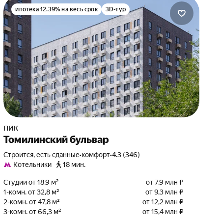
ипотека 12.39% на весь срок
3D-тур
ПИК
Томилинский бульвар
Строится, есть сданные
•
комфорт
•
4.3 (346)
Котельники
18 мин.
Студии от 18,9 м²
от 7,9 млн ₽
1-комн. от 32,8 м²
от 9,3 млн ₽
2-комн. от 47,8 м²
от 12,2 млн ₽
3-комн. от 66,3 м²
от 15,4 млн ₽