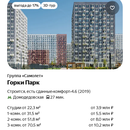
выгода до 17%
3D-тур
Группа «Самолет»
Горки Парк
Строится, есть сданные
•
комфорт
•
4.6 (2019)
Домодедовская
27 мин.
Студии от 22,3 м²
от 3,9 млн ₽
1-комн. от 31,5 м²
от 5,5 млн ₽
2-комн. от 51,8 м²
от 8,0 млн ₽
3-комн. от 70,5 м²
от 10,2 млн ₽