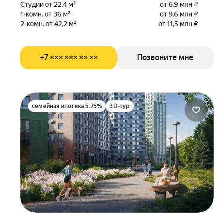
Студии от 22,4 м²
от 6,9 млн ₽
1-комн. от 36 м²
от 9,6 млн ₽
2-комн. от 42,2 м²
от 11,5 млн ₽
+7 ××× ××× ×× ××
Позвоните мне
семейная ипотека 5.75%
3D-тур