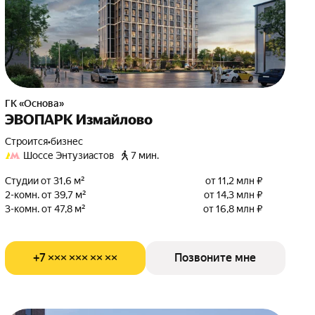
ГК «Основа»
ЭВОПАРК Измайлово
Строится
•
бизнес
Шоссе Энтузиастов
7 мин.
Студии от 31,6 м²
от 11,2 млн ₽
2-комн. от 39,7 м²
от 14,3 млн ₽
3-комн. от 47,8 м²
от 16,8 млн ₽
+7 ××× ××× ×× ××
Позвоните мне