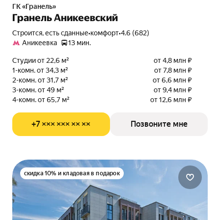
ГК «Гранель»
Гранель Аникеевский
Строится, есть сданные
•
комфорт
•
4.6 (682)
Аникеевка
13 мин.
Студии от 22,6 м²
от 4,8 млн ₽
1-комн. от 34,3 м²
от 7,8 млн ₽
2-комн. от 31,7 м²
от 6,6 млн ₽
3-комн. от 49 м²
от 9,4 млн ₽
4-комн. от 65,7 м²
от 12,6 млн ₽
+7 ××× ××× ×× ××
Позвоните мне
скидка 10% и кладовая в подарок