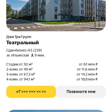
Джи Три Групп
Театральный
Сдан
•
бизнес
•
4.5 (239)
Ильинская
9 мин.
Студии от 30 м²
от 8,1 млн ₽
2-комн. от 49 м²
от 11,6 млн ₽
3-комн. от 67,2 м²
от 14,2 млн ₽
4-комн. от 94,1 м²
от 18,8 млн ₽
+7 ××× ××× ×× ××
Позвоните мне