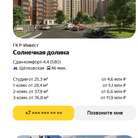
ГК Р-Инвест
Солнечная долина
Сдан
•
комфорт
•
4.4 (580)
Щёлковская
46 мин.
Студии от 25,3 м²
от 4,6 млн ₽
1-комн. от 28,4 м²
от 5,1 млн ₽
2-комн. от 37,9 м²
от 6,6 млн ₽
3-комн. от 76,8 м²
от 11,9 млн ₽
+7 ××× ××× ×× ××
Позвоните мне