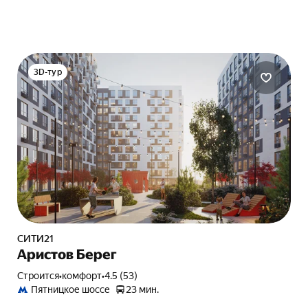
3D-тур
СИТИ21
Аристов Берег
Строится
•
комфорт
•
4.5 (53)
Пятницкое шоссе
23 мин.