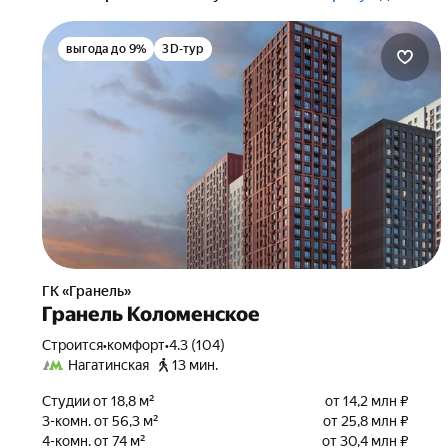
выгода до 9%
3D-тур
ГК «Гранель»
Гранель Коломенское
Строится
•
комфорт
•
4.3 (104)
Нагатинская
13 мин.
Студии от 18,8 м²
от 14,2 млн ₽
3-комн. от 56,3 м²
от 25,8 млн ₽
4-комн. от 74 м²
от 30,4 млн ₽