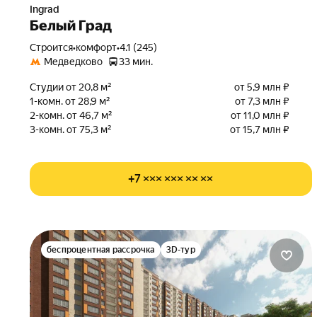
Ingrad
Белый Град
Строится
•
комфорт
•
4.1 (245)
Медведково
33 мин.
Студии от 20,8 м²
от 5,9 млн ₽
1-комн. от 28,9 м²
от 7,3 млн ₽
2-комн. от 46,7 м²
от 11,0 млн ₽
3-комн. от 75,3 м²
от 15,7 млн ₽
+7 ××× ××× ×× ××
беспроцентная рассрочка
3D-тур