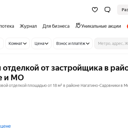
Ра
потека
Журнал
Для бизнеса
Уникальные акции
Комнат
Цена
Взнос и платёж
 отделкой от застройщика в рай
е и МО
овой отделкой площадью от 18 м² в районе Нагатино-Садовники в 
 цене