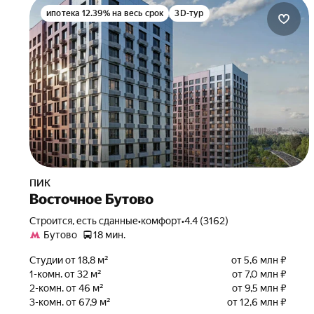
ипотека 12.39% на весь срок
3D-тур
ПИК
Восточное Бутово
Строится, есть сданные
•
комфорт
•
4.4 (3162)
Бутово
18 мин.
Студии от 18,8 м²
от 5,6 млн ₽
1-комн. от 32 м²
от 7,0 млн ₽
2-комн. от 46 м²
от 9,5 млн ₽
3-комн. от 67,9 м²
от 12,6 млн ₽