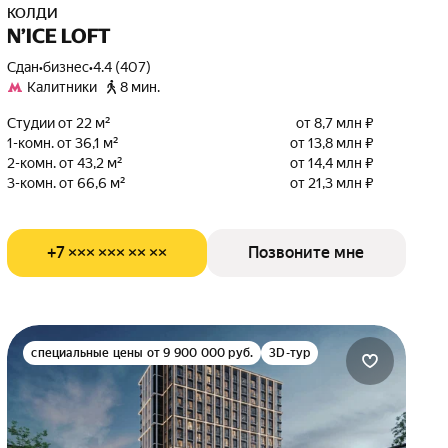
КОЛДИ
N’ICE LOFT
Сдан
•
бизнес
•
4.4 (407)
Калитники
8 мин.
Студии от 22 м²
от 8,7 млн ₽
1-комн. от 36,1 м²
от 13,8 млн ₽
2-комн. от 43,2 м²
от 14,4 млн ₽
3-комн. от 66,6 м²
от 21,3 млн ₽
+7 ××× ××× ×× ××
Позвоните мне
специальные цены от 9 900 000 руб.
3D-тур