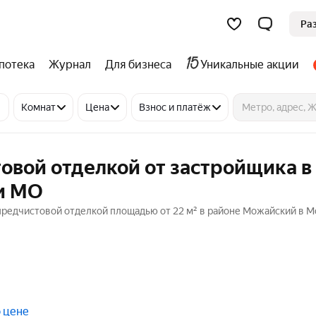
Ра
потека
Журнал
Для бизнеса
Уникальные акции
Комнат
Цена
Взнос и платёж
овой отделкой от застройщика в
и МО
предчистовой отделкой площадью от 22 м² в районе Можайский в 
 цене