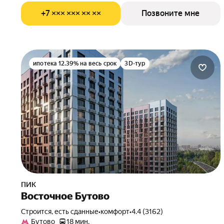
+7 ××× ××× ×× ××
Позвоните мне
ипотека 12.39% на весь срок
3D-тур
ПИК
Восточное Бутово
Строится, есть сданные
•
комфорт
•
4.4 (3162)
Бутово
18 мин.