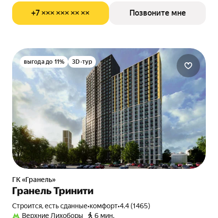
+7 ××× ××× ×× ××
Позвоните мне
выгода до 11%
3D-тур
ГК «Гранель»
Гранель Тринити
Строится, есть сданные
•
комфорт
•
4.4 (1465)
Верхние Лихоборы
6 мин.