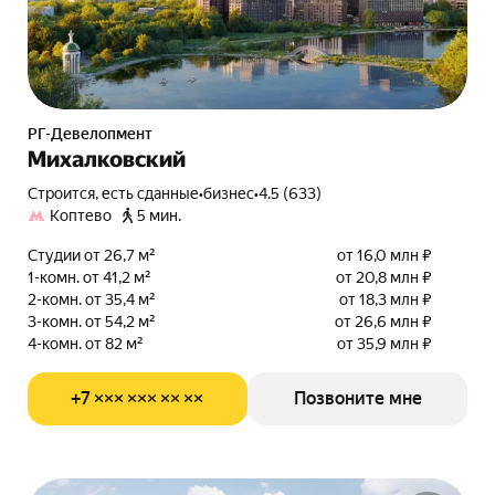
РГ-Девелопмент
Михалковский
Строится, есть сданные
•
бизнес
•
4.5 (633)
Коптево
5 мин.
Студии от 26,7 м²
от 16,0 млн ₽
1-комн. от 41,2 м²
от 20,8 млн ₽
2-комн. от 35,4 м²
от 18,3 млн ₽
3-комн. от 54,2 м²
от 26,6 млн ₽
4-комн. от 82 м²
от 35,9 млн ₽
+7 ××× ××× ×× ××
Позвоните мне