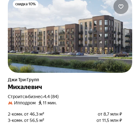
скидка 10%
Джи Три Групп
Михалевич
Строится
•
бизнес
•
4.4 (84)
Ипподром
11 мин.
2-комн. от 46,3 м²
от 8,7 млн ₽
3-комн. от 56,5 м²
от 11,5 млн ₽