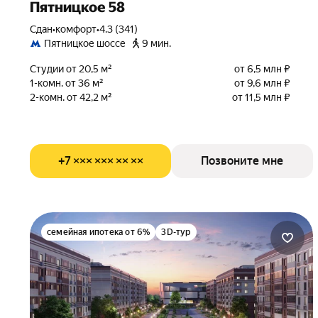
Пятницкое 58
Сдан
•
комфорт
•
4.3 (341)
Пятницкое шоссе
9 мин.
Студии от 20,5 м²
от 6,5 млн ₽
1-комн. от 36 м²
от 9,6 млн ₽
2-комн. от 42,2 м²
от 11,5 млн ₽
+7 ××× ××× ×× ××
Позвоните мне
семейная ипотека от 6%
3D-тур