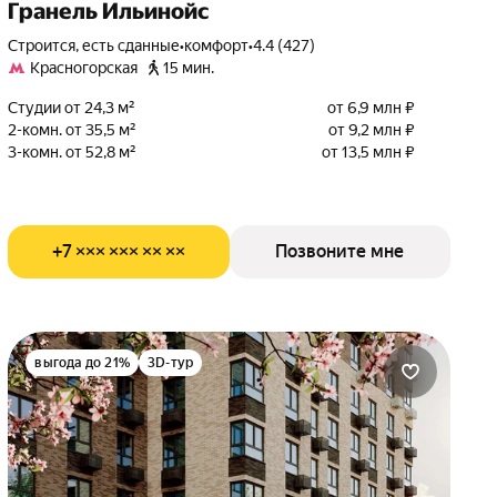
Гранель Ильинойс
Строится, есть сданные
•
комфорт
•
4.4 (427)
Красногорская
15 мин.
Студии от 24,3 м²
от 6,9 млн ₽
2-комн. от 35,5 м²
от 9,2 млн ₽
3-комн. от 52,8 м²
от 13,5 млн ₽
+7 ××× ××× ×× ××
Позвоните мне
выгода до 21%
3D-тур