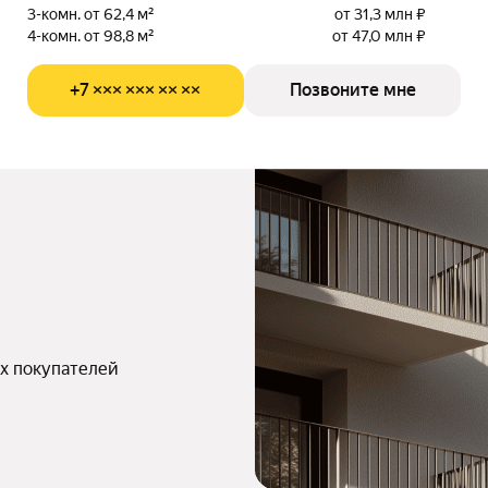
3-комн. от 62,4 м²
от 31,3 млн ₽
4-комн. от 98,8 м²
от 47,0 млн ₽
+7 ××× ××× ×× ××
Позвоните мне
х покупателей