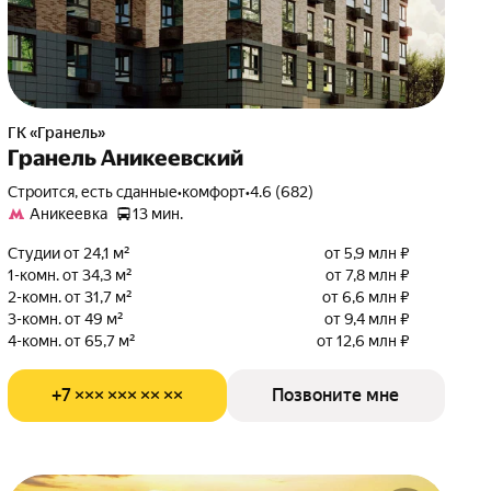
ГК «Гранель»
Гранель Аникеевский
Строится, есть сданные
•
комфорт
•
4.6 (682)
Аникеевка
13 мин.
Студии от 24,1 м²
от 5,9 млн ₽
1-комн. от 34,3 м²
от 7,8 млн ₽
2-комн. от 31,7 м²
от 6,6 млн ₽
3-комн. от 49 м²
от 9,4 млн ₽
4-комн. от 65,7 м²
от 12,6 млн ₽
+7 ××× ××× ×× ××
Позвоните мне