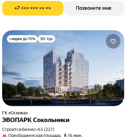
+7 ××× ××× ×× ××
Позвоните мне
скидки до 15%
3D-тур
ГК «Основа»
ЭВОПАРК Сокольники
Строится
•
бизнес
•
4.5 (227)
Преображенская площадь
16 мин.