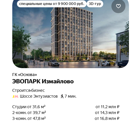
специальные цены от 9 900 000 руб.
3D-тур
ГК «Основа»
ЭВОПАРК Измайлово
Строится
•
бизнес
Шоссе Энтузиастов
7 мин.
Студии от 31,6 м²
от 11,2 млн ₽
2-комн. от 39,7 м²
от 14,3 млн ₽
3-комн. от 47,8 м²
от 16,8 млн ₽