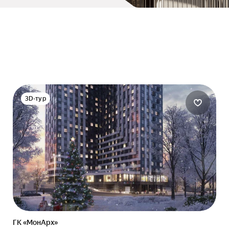
3D-тур
ГК «МонАрх»