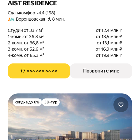
AIST RESIDENCE
Сдан
•
комфорт
•
4.4 (158)
Воронцовская
8 мин.
Студии от 33,7 м²
от 12,4 млн ₽
1-комн. от 36,8 м²
от 13,5 млн ₽
2-комн. от 36,8 м²
от 13,1 млн ₽
3-комн. от 52,6 м²
от 16,9 млн ₽
4-комн. от 65,3 м²
от 19,9 млн ₽
+7 ××× ××× ×× ××
Позвоните мне
скидка до 8%
3D-тур