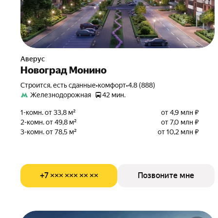
Аверус
Новоград Монино
Строится, есть сданные
•
комфорт
•
4.8 (888)
Железнодорожная
42 мин.
1-комн. от 33,8 м²
от 4,9 млн ₽
2-комн. от 49,8 м²
от 7,0 млн ₽
3-комн. от 78,5 м²
от 10,2 млн ₽
+7 ××× ××× ×× ××
Позвоните мне