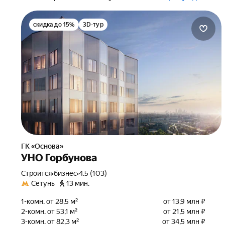
скидка до 15%
3D-тур
ГК «Основа»
УНО Горбунова
Строится
•
бизнес
•
4.5 (103)
Сетунь
13 мин.
1-комн. от 28,5 м²
от 13,9 млн ₽
2-комн. от 53,1 м²
от 21,5 млн ₽
3-комн. от 82,3 м²
от 34,5 млн ₽