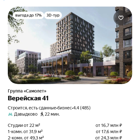
выгода до 17%
3D-тур
Группа «Самолет»
Верейская 41
Строится, есть сданные
•
бизнес
•
4.4 (485)
Давыдково
22 мин.
Студии от 22 м²
от 16,7 млн ₽
1-комн. от 31,9 м²
от 17,6 млн ₽
2-комн. от 49,3 м²
от 24,3 млн ₽