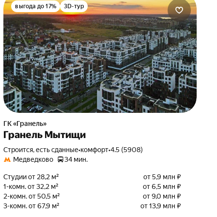
выгода до 17%
3D-тур
ГК «Гранель»
Гранель Мытищи
Строится, есть сданные
•
комфорт
•
4.5 (5908)
Медведково
34 мин.
Студии от 28,2 м²
от 5,9 млн ₽
1-комн. от 32,2 м²
от 6,5 млн ₽
2-комн. от 50,5 м²
от 9,0 млн ₽
3-комн. от 67,9 м²
от 13,9 млн ₽