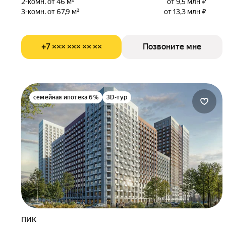
2-комн. от 46 м²
от 9,5 млн ₽
3-комн. от 67,9 м²
от 13,3 млн ₽
+7 ××× ××× ×× ××
Позвоните мне
семейная ипотека 6%
3D-тур
ПИК