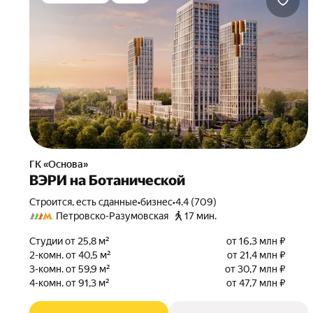
ГК «Основа»
ВЭРИ на Ботанической
Строится, есть сданные
•
бизнес
•
4.4 (709)
Петровско-Разумовская
17 мин.
Студии от 25,8 м²
от 16,3 млн ₽
2-комн. от 40,5 м²
от 21,4 млн ₽
3-комн. от 59,9 м²
от 30,7 млн ₽
4-комн. от 91,3 м²
от 47,7 млн ₽