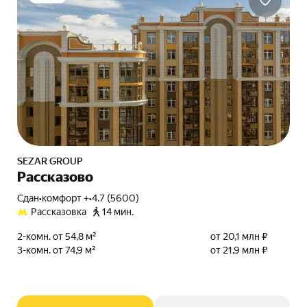
SEZAR GROUP
Рассказово
Сдан
•
комфорт +
•
4.7 (5600)
Рассказовка
14 мин.
2-комн. от 54,8 м²
от 20,1 млн ₽
3-комн. от 74,9 м²
от 21,9 млн ₽