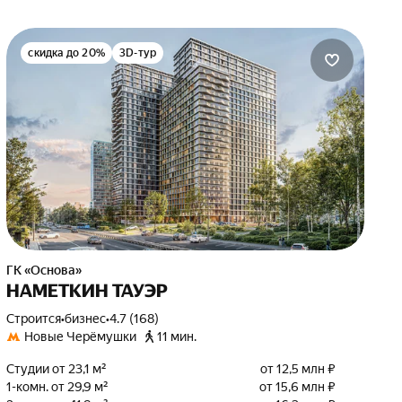
скидка до 20%
3D-тур
ГК «Основа»
НАМЕТКИН ТАУЭР
Строится
•
бизнес
•
4.7 (168)
Новые Черёмушки
11 мин.
Студии от 23,1 м²
от 12,5 млн ₽
1-комн. от 29,9 м²
от 15,6 млн ₽