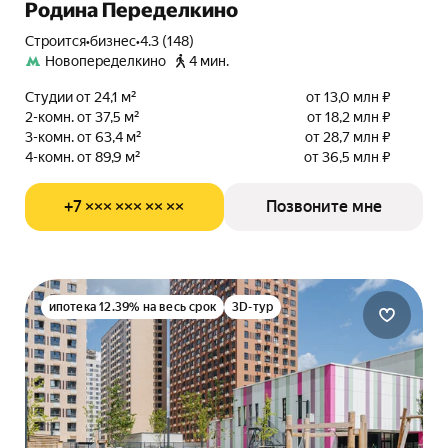
Родина Переделкино
Строится
•
бизнес
•
4.3 (148)
Новопеределкино
4 мин.
Студии от 24,1 м²
от 13,0 млн ₽
2-комн. от 37,5 м²
от 18,2 млн ₽
3-комн. от 63,4 м²
от 28,7 млн ₽
4-комн. от 89,9 м²
от 36,5 млн ₽
+7 ××× ××× ×× ××
Позвоните мне
ипотека 12.39% на весь срок
3D-тур