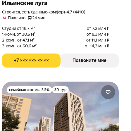
Ильинские луга
Строится, есть сданные
•
комфорт
•
4.7 (4410)
Павшино
24 мин.
Студии от 18,7 м²
от 7,2 млн ₽
1-комн. от 30,5 м²
от 8,3 млн ₽
2-комн. от 47,1 м²
от 11,1 млн ₽
3-комн. от 60,6 м²
от 14,3 млн ₽
+7 ××× ××× ×× ××
Позвоните мне
семейная ипотека 3.5%
3D-тур