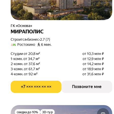
ГК «Основа»
МИРАПОЛИС
Строится
•
бизнес
•
2.7 (7)
Ростокино
6 мин.
Студии от 20,8 м²
от 10,3 млн ₽
1-комн. от 34,7 м²
от 12,9 млн ₽
2-комн. от 37,6 м²
от 14,2 млн ₽
3-комн. от 61,7 м²
от 18,9 млн ₽
4-комн. от 92 м²
от 31,6 млн ₽
+7 ××× ××× ×× ××
Позвоните мне
скидка до 10%
3D-тур