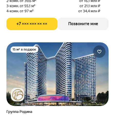
2-комн. от 39,6 м²
от 16,1 млн ₽
3-комн. от 55,1 м²
от 21,1 млн ₽
4-комн. от 97 м²
от 34,4 млн ₽
+7 ××× ××× ×× ××
Позвоните мне
15 м² в подарок
Группа Родина