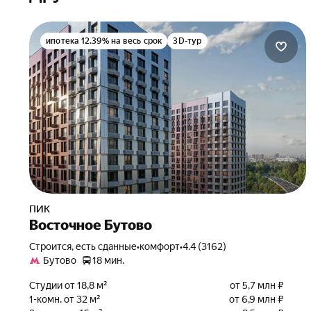
ипотека 12.39% на весь срок
3D-тур
ПИК
Восточное Бутово
Строится, есть сданные
•
комфорт
•
4.4 (3162)
Бутово
18 мин.
Студии от 18,8 м²
от 5,7 млн ₽
1-комн. от 32 м²
от 6,9 млн ₽