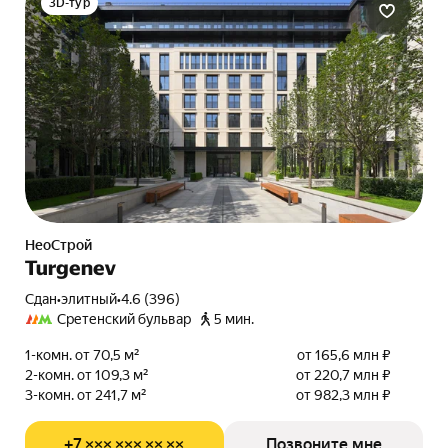
3D-тур
НеоСтрой
Turgenev
Сдан
•
элитный
•
4.6 (396)
Сретенский бульвар
5 мин.
1-комн. от 70,5 м²
от 165,6 млн ₽
2-комн. от 109,3 м²
от 220,7 млн ₽
3-комн. от 241,7 м²
от 982,3 млн ₽
+7 ××× ××× ×× ××
Позвоните мне