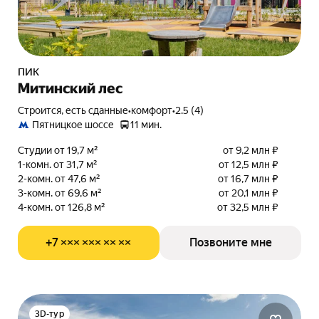
ПИК
Митинский лес
Строится, есть сданные
•
комфорт
•
2.5 (4)
Пятницкое шоссе
11 мин.
Студии от 19,7 м²
от 9,2 млн ₽
1-комн. от 31,7 м²
от 12,5 млн ₽
2-комн. от 47,6 м²
от 16,7 млн ₽
3-комн. от 69,6 м²
от 20,1 млн ₽
4-комн. от 126,8 м²
от 32,5 млн ₽
+7 ××× ××× ×× ××
Позвоните мне
3D-тур