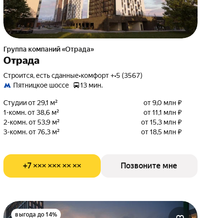
Группа компаний «Отрада»
Отрада
Строится, есть сданные
•
комфорт +
•
5 (3567)
Пятницкое шоссе
13 мин.
Студии от 29,1 м²
от 9,0 млн ₽
1-комн. от 38,6 м²
от 11,1 млн ₽
2-комн. от 53,9 м²
от 15,3 млн ₽
3-комн. от 76,3 м²
от 18,5 млн ₽
+7 ××× ××× ×× ××
Позвоните мне
выгода до 14%