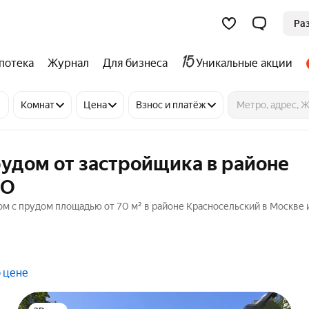
Ра
потека
Журнал
Для бизнеса
Уникальные акции
Комнат
Цена
Взнос и платёж
удом от застройщика в районе
МО
ом с прудом площадью от 70 м² в районе Красносельский в Москве 
 цене