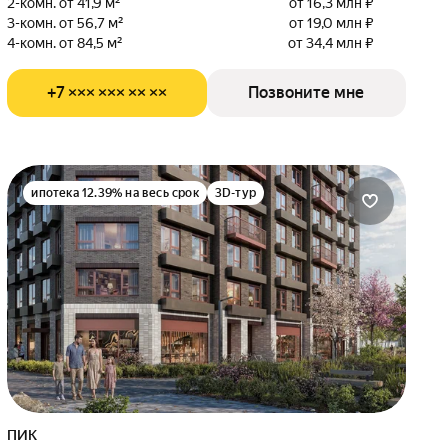
2-комн. от 41,9 м²
от 16,3 млн ₽
3-комн. от 56,7 м²
от 19,0 млн ₽
4-комн. от 84,5 м²
от 34,4 млн ₽
+7 ××× ××× ×× ××
Позвоните мне
ипотека 12.39% на весь срок
3D-тур
ПИК