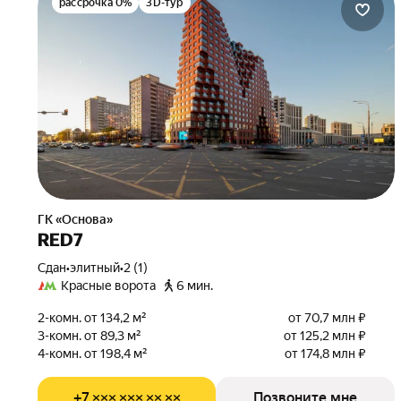
рассрочка 0%
3D-тур
ГК «Основа»
RED7
Сдан
•
элитный
•
2 (1)
Красные ворота
6 мин.
2-комн. от 134,2 м²
от 70,7 млн ₽
3-комн. от 89,3 м²
от 125,2 млн ₽
4-комн. от 198,4 м²
от 174,8 млн ₽
+7 ××× ××× ×× ××
Позвоните мне