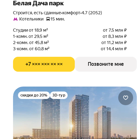
Белая Дача парк
Строится, есть сданные
•
комфорт
•
4.7 (2052)
Котельники
15 мин.
Студии от 18,9 м²
от 7,5 млн ₽
1-комн. от 29,5 м²
от 8,3 млн ₽
2-комн. от 45,8 м²
от 11,2 млн ₽
3-комн. от 60,8 м²
от 14,4 млн ₽
+7 ××× ××× ×× ××
Позвоните мне
скидки до 20%
3D-тур