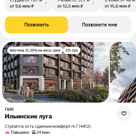
Студии
от 19,7 м²
1-комн.
от 31,7 м²
2-комн.
от 46 м
от 9,6 млн ₽
от 12,5 млн ₽
от 15,6 млн ₽
Позвонить
Позвоните мне
ипотека 12.39% на весь срок
3D-тур
ПИК
Ильинские луга
Строится, есть сданные
•
комфорт
•
4.7 (4412)
Павшино
24 мин.