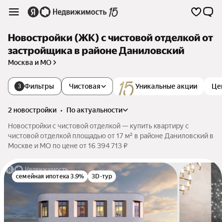
Новостройки (ЖК) с чистовой отделкой от
застройщика в районе Даниловский
Москва и МО
Фильтры
Чистовая
Уникальные акции
Це
3
2 новостройки
•
по актуальности
Новостройки с чистовой отделкой — купить квартиру с
чистовой отделкой площадью от 17 м² в районе Даниловский в
Москве и МО по цене от 16 394 713 ₽
семейная ипотека 3.9%
3D-тур