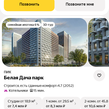
Позвонить
Позвоните мне
семейная ипотека 6%
3D-тур
ПИК
Белая Дача парк
Строится, есть сданные
•
комфорт
•
4.7 (2052)
Котельники
15 мин.
Студии
от 18,9 м²
1-комн.
от 29,5 м²
2-комн.
от 45,8
от 7,4 млн ₽
от 8,3 млн ₽
от 10,6 млн ₽