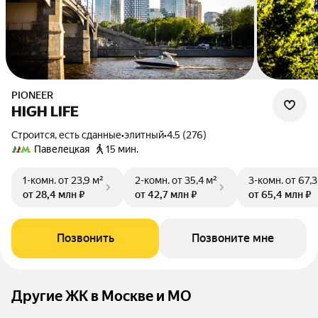
PIONEER
HIGH LIFE
Строится, есть сданные
•
элитный
•
4.5 (276)
Павелецкая
15 мин.
1-комн.
от 23,9 м²
2-комн.
от 35,4 м²
3-комн.
от 67,3
от 28,4 млн ₽
от 42,7 млн ₽
от 65,4 млн ₽
Позвонить
Позвоните мне
Другие ЖК в Москве и МО