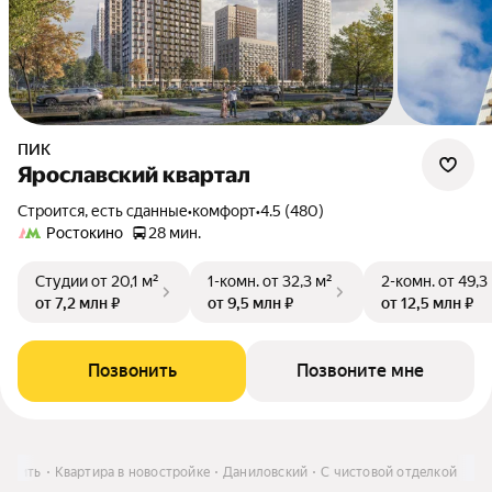
ПИК
Ярославский квартал
Строится, есть сданные
•
комфорт
•
4.5 (480)
Ростокино
28 мин.
Студии
от 20,1 м²
1-комн.
от 32,3 м²
2-комн.
от 49,3
от 7,2 млн ₽
от 9,5 млн ₽
от 12,5 млн ₽
Позвонить
Позвоните мне
Купить
Квартира в новостройке
Даниловский
С чистовой отделкой