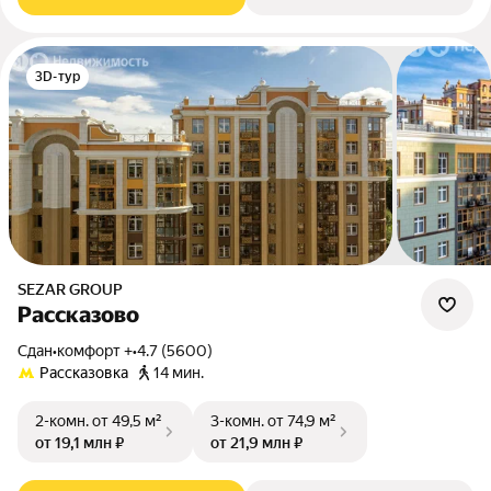
3D-тур
SEZAR GROUP
Рассказово
Сдан
•
комфорт +
•
4.7 (5600)
Рассказовка
14 мин.
2-комн.
от 49,5 м²
3-комн.
от 74,9 м²
от 19,1 млн ₽
от 21,9 млн ₽