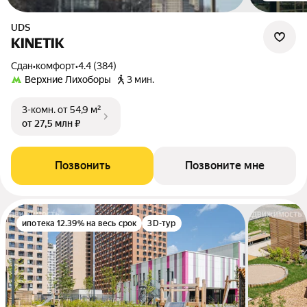
UDS
KINETIK
Сдан
•
комфорт
•
4.4 (384)
Верхние Лихоборы
3 мин.
3-комн.
от 54,9 м²
от 27,5 млн ₽
Позвонить
Позвоните мне
ипотека 12.39% на весь срок
3D-тур