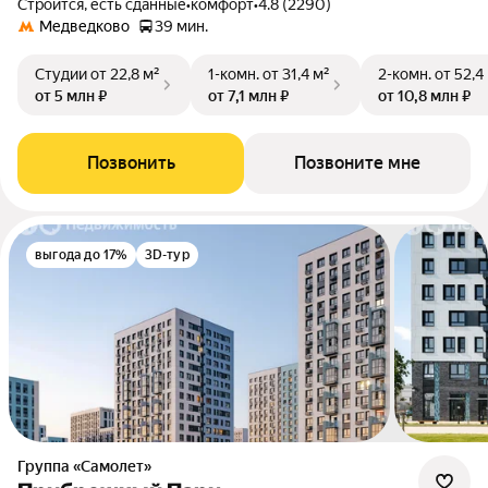
Строится, есть сданные
•
комфорт
•
4.8 (2290)
Медведково
39 мин.
Студии
от 22,8 м²
1-комн.
от 31,4 м²
2-комн.
от 52,4
от 5 млн ₽
от 7,1 млн ₽
от 10,8 млн ₽
Позвонить
Позвоните мне
выгода до 17%
3D-тур
Группа «Самолет»