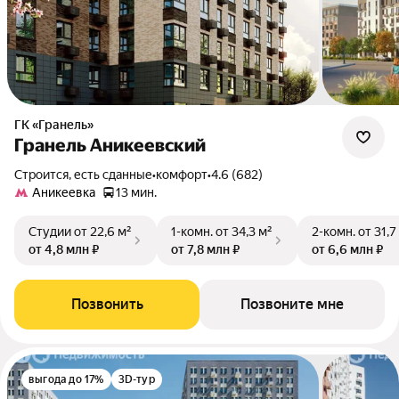
ГК «Гранель»
Гранель Аникеевский
Строится, есть сданные
•
комфорт
•
4.6 (682)
Аникеевка
13 мин.
Студии
от 22,6 м²
1-комн.
от 34,3 м²
2-комн.
от 31,7
от 4,8 млн ₽
от 7,8 млн ₽
от 6,6 млн ₽
Позвонить
Позвоните мне
выгода до 17%
3D-тур