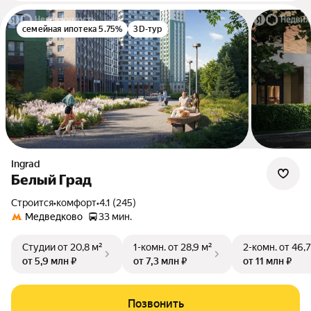
семейная ипотека 5.75%
3D-тур
Ingrad
Белый Град
Строится
•
комфорт
•
4.1 (245)
Медведково
33 мин.
Студии
от 20,8 м²
1-комн.
от 28,9 м²
2-комн.
от 46,7
от 5,9 млн ₽
от 7,3 млн ₽
от 11 млн ₽
Позвонить