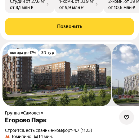
Студии
от 27,6 м²
1-комн.
от 33,9 м²
2-комн.
от 39 
от 8,1 млн ₽
от 9,9 млн ₽
от 10,6 млн ₽
Позвонить
выгода до 17%
3D-тур
Группа «Самолет»
Егорово Парк
Строится, есть сданные
•
комфорт
•
4.7 (1123)
Томилино
14 мин.