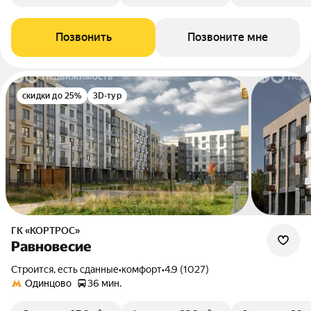
Позвонить
Позвоните мне
скидки до 25%
3D-тур
ГК «КОРТРОС»
Равновесие
Строится, есть сданные
•
комфорт
•
4.9 (1027)
Одинцово
36 мин.