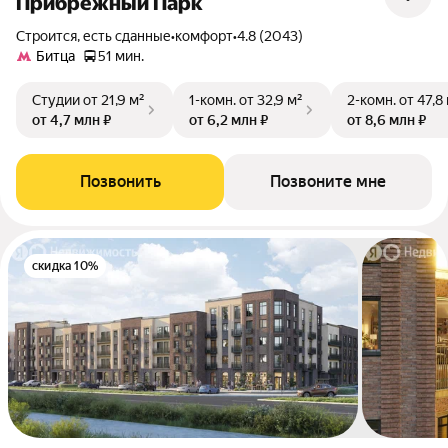
Прибрежный Парк
Строится, есть сданные
•
комфорт
•
4.8 (2043)
Битца
51 мин.
Студии
от 21,9 м²
1-комн.
от 32,9 м²
2-комн.
от 47,8
от 4,7 млн ₽
от 6,2 млн ₽
от 8,6 млн ₽
Позвонить
Позвоните мне
скидка 10%