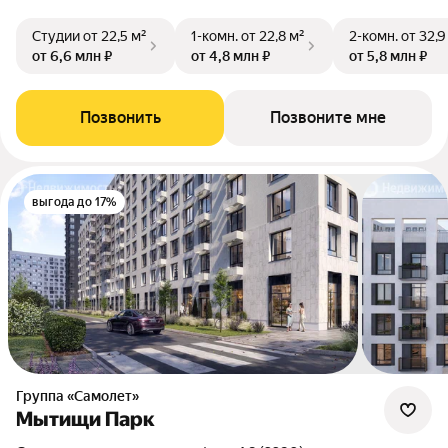
Студии
от 22,5 м²
1-комн.
от 22,8 м²
2-комн.
от 32,9
от 6,6 млн ₽
от 4,8 млн ₽
от 5,8 млн ₽
Позвонить
Позвоните мне
выгода до 17%
Группа «Самолет»
Мытищи Парк