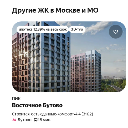
Другие ЖК в Москве и МО
ипотека 12.39% на весь срок
3D-тур
ПИК
Восточное Бутово
Строится, есть сданные
•
комфорт
•
4.4 (3162)
Бутово
18 мин.