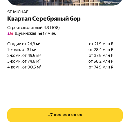
ST MICHAEL
Квартал Серебряный бор
Строится
•
элитный
•
4.3 (108)
Щукинская
17 мин.
Студии от 24,3 м²
от 21,9 млн ₽
1-комн. от 31 м²
от 28,4 млн ₽
2-комн. от 49,5 м²
от 37,5 млн ₽
3-комн. от 74,6 м²
от 58,2 млн ₽
4-комн. от 90,5 м²
от 74,9 млн ₽
+7 ××× ××× ×× ××