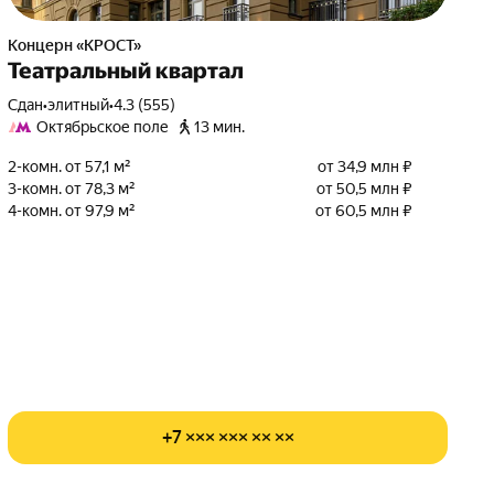
Концерн «КРОСТ»
Театральный квартал
Сдан
•
элитный
•
4.3 (555)
Октябрьское поле
13 мин.
2-комн. от 57,1 м²
от 34,9 млн ₽
3-комн. от 78,3 м²
от 50,5 млн ₽
4-комн. от 97,9 м²
от 60,5 млн ₽
+7 ××× ××× ×× ××