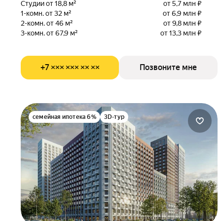
Студии от 18,8 м²
от 5,7 млн ₽
1-комн. от 32 м²
от 6,9 млн ₽
2-комн. от 46 м²
от 9,8 млн ₽
3-комн. от 67,9 м²
от 13,3 млн ₽
+7 ××× ××× ×× ××
Позвоните мне
семейная ипотека 6%
3D-тур