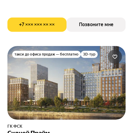
+7 ××× ××× ×× ××
Позвоните мне
такси до офиса продаж — бесплатно
3D-тур
ГК ФСК