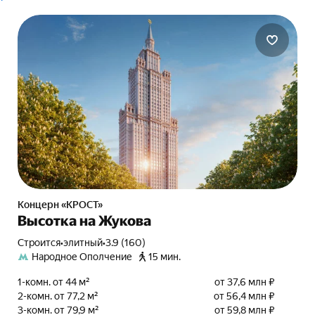
Концерн «КРОСТ»
Высотка на Жукова
Строится
•
элитный
•
3.9 (160)
Народное Ополчение
15 мин.
1-комн. от 44 м²
от 37,6 млн ₽
2-комн. от 77,2 м²
от 56,4 млн ₽
3-комн. от 79,9 м²
от 59,8 млн ₽