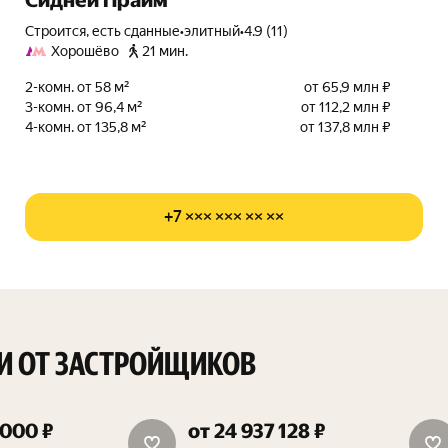
Сидней Прайм
Строится, есть сданные
•
элитный
•
4.9 (11)
Хорошёво
21 мин.
2-комн. от 58 м²
от 65,9 млн ₽
3-комн. от 96,4 м²
от 112,2 млн ₽
4-комн. от 135,8 м²
от 137,8 млн ₽
+7 ××× ××× ×× ××
И ОТ ЗАСТРОЙЩИКОВ
 000 ₽
от 24 937 128 ₽
15%
15 м² в подарок