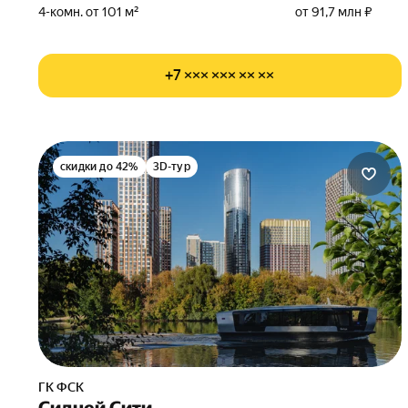
4-комн. от 101 м²
от 91,7 млн ₽
+7 ××× ××× ×× ××
скидки до 42%
3D-тур
ГК ФСК