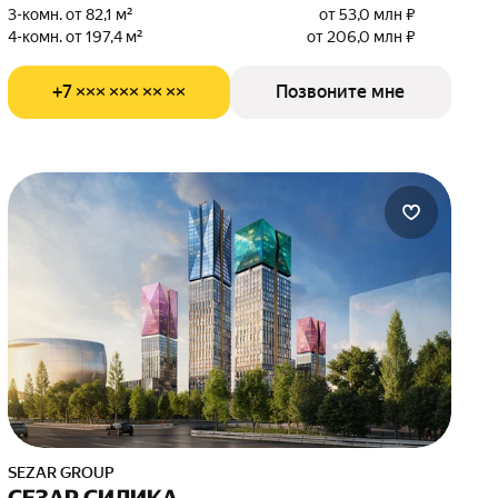
3-комн. от 82,1 м²
от 53,0 млн ₽
4-комн. от 197,4 м²
от 206,0 млн ₽
+7 ××× ××× ×× ××
Позвоните мне
SEZAR GROUP