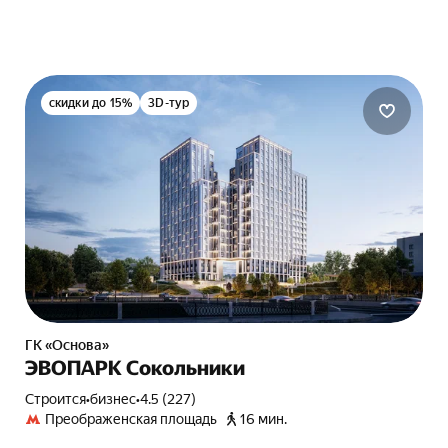
скидки до 15%
3D-тур
ГК «Основа»
ЭВОПАРК Сокольники
Строится
•
бизнес
•
4.5 (227)
Преображенская площадь
16 мин.