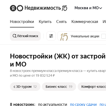
Москва и МО
Новостройки
Купить
Снять
Коммерческая
И
Лёгкий поиск
Уникальные акции
Новостройки (ЖК) от застро
и МО
8 новостроек премиум класса премиум класса — купить квар
и МО по цене от 19 832 524 ₽
c 3D-туром
12
Бизнес-класс
19
Комфорт-класс
8 новостроек:
по актуальности
по сроку сдачи
по 