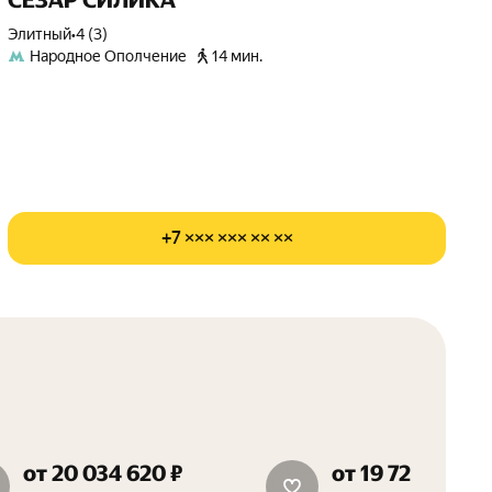
СЕЗАР СИЛИКА
элитный
•
4 (3)
Народное Ополчение
14 мин.
+7 ××× ××× ×× ××
от 20 034 620 ₽
от 19 725 240 ₽
дополнительная скидка 1.5%
15 м² в подарок