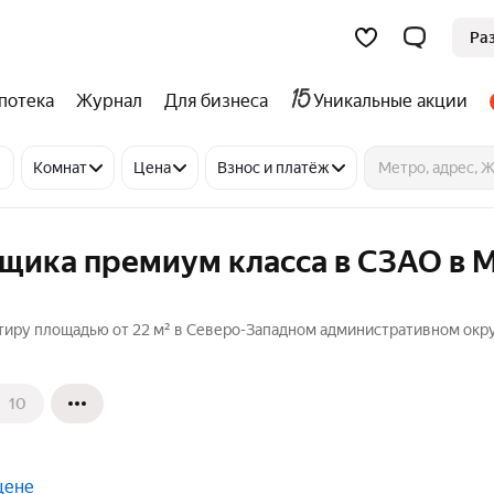
Ра
потека
Журнал
Для бизнеса
Уникальные акции
Комнат
Цена
Взнос и платёж
йщика премиум класса в СЗАО в 
тиру площадью от 22 м² в Северо-Западном административном окр
10
цене