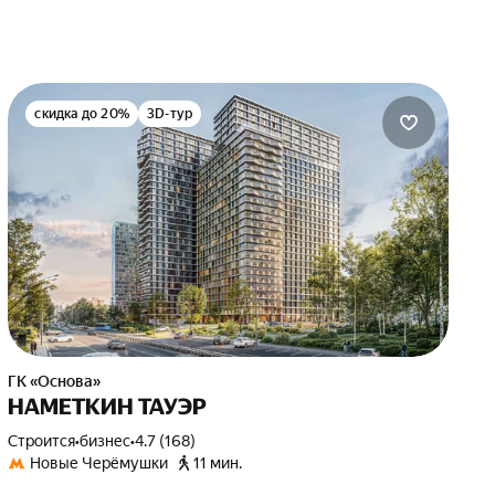
скидка до 20%
3D-тур
ГК «Основа»
НАМЕТКИН ТАУЭР
Строится
•
бизнес
•
4.7 (168)
Новые Черёмушки
11 мин.