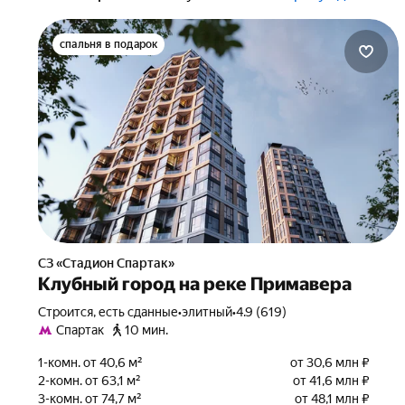
спальня в подарок
СЗ «Стадион Спартак»
Клубный город на реке Примавера
Строится, есть сданные
•
элитный
•
4.9 (619)
Спартак
10 мин.
1-комн. от 40,6 м²
от 30,6 млн ₽
2-комн. от 63,1 м²
от 41,6 млн ₽
3-комн. от 74,7 м²
от 48,1 млн ₽