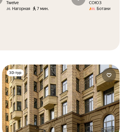
Twelve
СОЮЗ
Нагорная
7 мин.
Ботанический сад
3D-тур