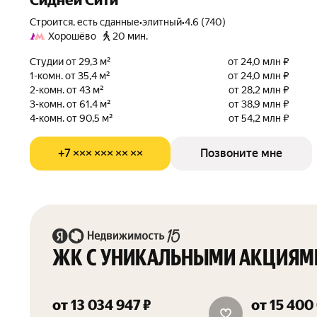
Сидней Сити
Строится, есть сданные
•
элитный
•
4.6 (740)
Хорошёво
20 мин.
Студии от 29,3 м²
от 24,0 млн ₽
1-комн. от 35,4 м²
от 24,0 млн ₽
2-комн. от 43 м²
от 28,2 млн ₽
3-комн. от 61,4 м²
от 38,9 млн ₽
4-комн. от 90,5 м²
от 54,2 млн ₽
+7 ××× ××× ×× ××
Позвоните мне
ЖК С УНИКАЛЬНЫМИ АКЦИЯМ
от 13 034 947 ₽
от 15 400
15 м² в подарок
скидка от 