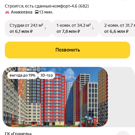
Строится, есть сданные
•
комфорт
•
4.6 (682)
Аникеевка
13 мин.
Студии
от 24,1 м²
1-комн.
от 34,3 м²
2-комн.
от 31,7 
от 6,1 млн ₽
от 7,8 млн ₽
от 6,6 млн ₽
Позвонить
выгода до 19%
3D-тур
ГК «Гранель»