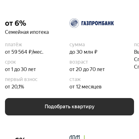
от 6%
Семейная ипотека
платёж
сумма
п
от 59 564 ₽/мес.
до 30 млн ₽
В
С
срок
возраст
С
от 1 до 30 лет
от 20 до 70 лет
первый взнос
стаж
от 20,1%
от 12 месяцев
Подобрать квартиру