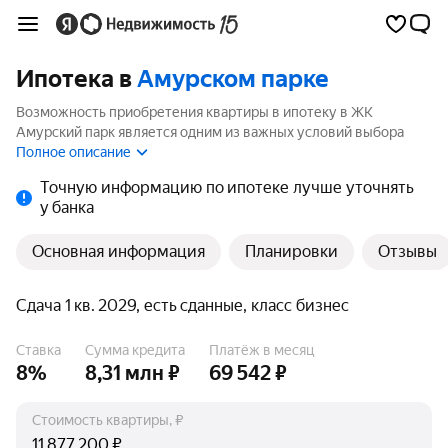
Ипотека в
Амурском парке
Возможность приобретения квартиры в ипотеку в ЖК
Амурский парк является одним из важных условий выбора
квартиры. На странице мы собрали программы кредитования
Полное описание
банков для покупки квартиры в ипотеку от 3.5%.
Точную информацию по ипотеке лучше уточнять
у банка
Основная информация
Планировки
Отзывы
Сдача 1 кв. 2029, есть сданные, класс бизнес
Ставка
Сумма кредита
Платёж в месяц
8%
8,31 млн ₽
69 542 ₽
Стоимость квартиры, ₽
₽