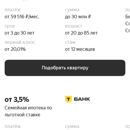
платёж
сумма
п
от 59 516 ₽/мес.
до 30 млн ₽
Б
С
срок
возраст
С
от 3 до 30 лет
от 20 до 85 лет
первый взнос
стаж
от 20,01%
от 12 месяцев
Подобрать квартиру
от 3,5%
Семейная ипотека по
льготной ставке
платёж
сумма
п