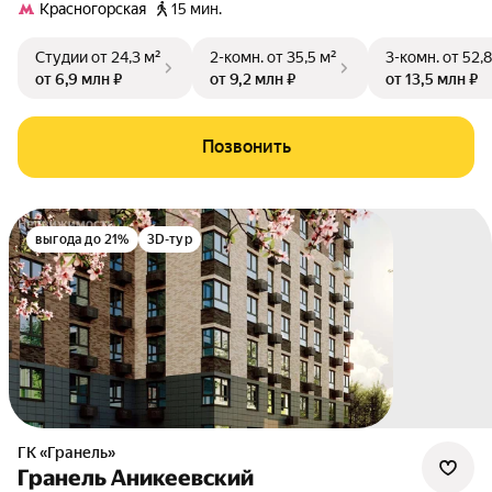
Красногорская
15 мин.
Студии
от 24,3 м²
2-комн.
от 35,5 м²
3-комн.
от 52,8
от 6,9 млн ₽
от 9,2 млн ₽
от 13,5 млн ₽
Позвонить
выгода до 21%
3D-тур
ГК «Гранель»
Гранель Аникеевский