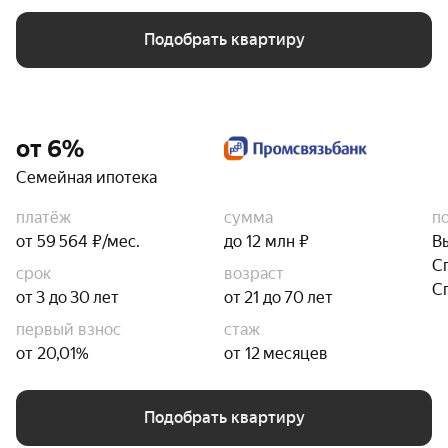
Подобрать квартиру
от 6%
Семейная ипотека
платёж
сумма
п
от 59 564 ₽/мес.
до 12 млн ₽
В
С
срок
возраст
С
от 3 до 30 лет
от 21 до 70 лет
первый взнос
стаж
от 20,01%
от 12 месяцев
Подобрать квартиру