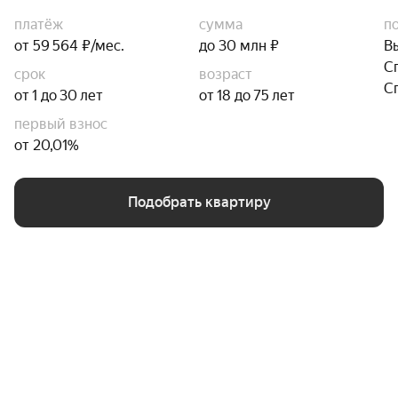
платёж
сумма
п
от 59 564 ₽/мес.
до 30 млн ₽
В
С
срок
возраст
С
от 1 до 30 лет
от 18 до 75 лет
первый взнос
от 20,01%
Подобрать квартиру