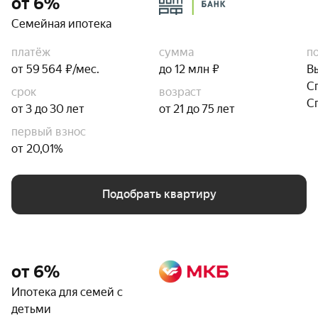
от 6%
Семейная ипотека
платёж
сумма
п
от 59 564 ₽/мес.
до 12 млн ₽
В
С
срок
возраст
С
от 3 до 30 лет
от 21 до 75 лет
первый взнос
от 20,01%
Подобрать квартиру
от 6%
Ипотека для семей с
детьми