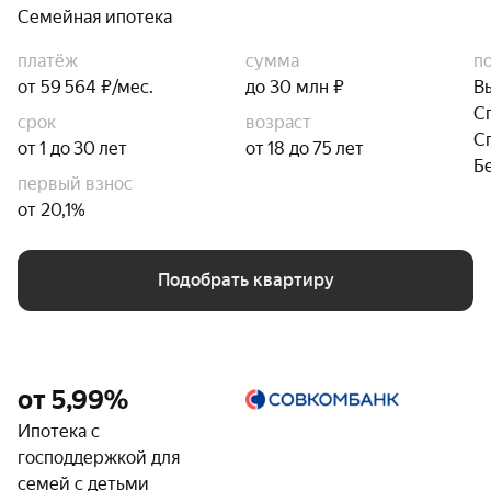
Семейная ипотека
платёж
сумма
п
от 59 564 ₽/мес.
до 30 млн ₽
В
С
срок
возраст
С
от 1 до 30 лет
от 18 до 75 лет
Б
первый взнос
от 20,1%
Подобрать квартиру
от 5,99%
Ипотека с
господдержкой для
семей с детьми