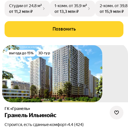
Студии
от 24,8 м²
1-комн.
от 35,9 м²
2-комн.
от 39,8
от 11,2 млн ₽
от 13,3 млн ₽
от 15,9 млн ₽
Позвонить
выгода до 15%
3D-тур
ГК «Гранель»
Гранель Ильинойс
Строится, есть сданные
•
комфорт
•
4.4 (424)