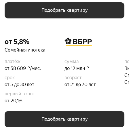
Подобрать квартиру
от 5,8%
Семейная ипотека
платёж
сумма
п
от 58 609 ₽/мес.
до 12 млн ₽
В
С
срок
возраст
С
от 5 до 30 лет
от 21 до 70 лет
первый взнос
от 20,1%
Подобрать квартиру