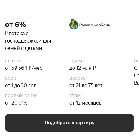
от 6%
Ипотека с
господдержкой для
семей с детьми
платёж
сумма
п
от 59 564 ₽/мес.
до 12 млн ₽
С
С
срок
возраст
В
от 1 до 30 лет
от 21 до 75 лет
первый взнос
стаж
от 20,01%
от 12 месяцев
Подобрать квартиру