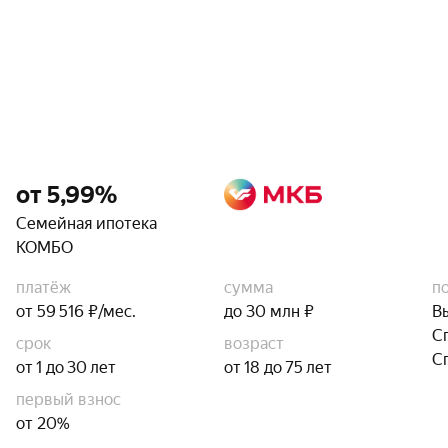
от 5,99%
Семейная ипотека
КОМБО
платёж
сумма
п
от 59 516 ₽/мес.
до 30 млн ₽
В
С
срок
возраст
С
от 1 до 30 лет
от 18 до 75 лет
первый взнос
от 20%