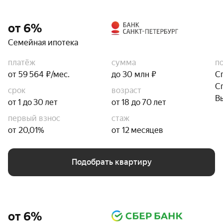
от 6%
Семейная ипотека
платёж
сумма
п
от 59 564 ₽/мес.
до 30 млн ₽
С
С
срок
возраст
В
от 1 до 30 лет
от 18 до 70 лет
первый взнос
стаж
от 20,01%
от 12 месяцев
Подобрать квартиру
от 6%