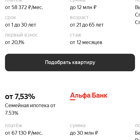
от 58 372 ₽/мес.
до 12 млн ₽
В
С
срок
возраст
С
от 1 до 30 лет
от 21 до 65 лет
первый взнос
стаж
от 20,1%
от 12 месяцев
Подобрать квартиру
от 7,53%
Семейная ипотека от
7.53%
платёж
сумма
п
от 67 130 ₽/мес.
до 30 млн ₽
Б