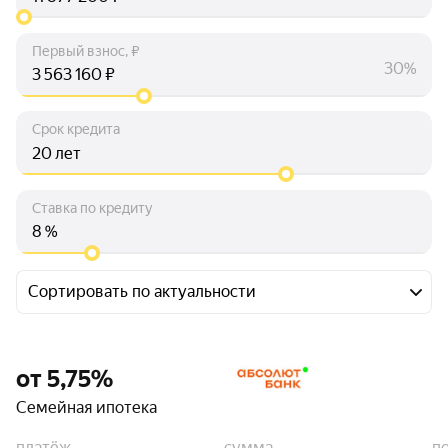
Первый взнос, ₽
30%
₽
Срок кредита
лет
Ставка по кредиту
%
Сортировать по актуальности
от 5,75%
Семейная ипотека
платёж
сумма
п