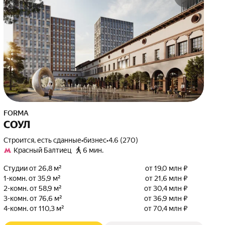
FORMA
СОУЛ
Строится, есть сданные
•
бизнес
•
4.6 (270)
Красный Балтиец
6 мин.
Студии от 26,8 м²
от 19,0 млн ₽
1-комн. от 35,9 м²
от 21,6 млн ₽
2-комн. от 58,9 м²
от 30,4 млн ₽
3-комн. от 76,6 м²
от 36,9 млн ₽
4-комн. от 110,3 м²
от 70,4 млн ₽