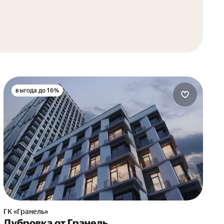
выгода до 16%
ГК «Гранель»
Дубровка от Гранель