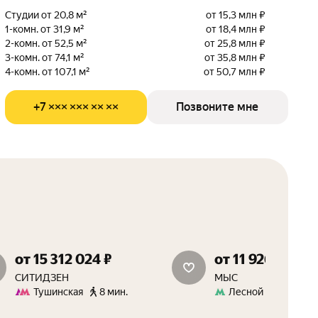
Студии от 20,8 м²
от 15,3 млн ₽
1-комн. от 31,9 м²
от 18,4 млн ₽
2-комн. от 52,5 м²
от 25,8 млн ₽
3-комн. от 74,1 м²
от 35,8 млн ₽
4-комн. от 107,1 м²
от 50,7 млн ₽
+7 ××× ××× ×× ××
Позвоните мне
от 15 312 024 ₽
от 11 926 931 ₽
скидки до 15%
скидки 15%
СИТИДЗЕН
МЫС
Тушинская
8 мин.
Лесной Городок