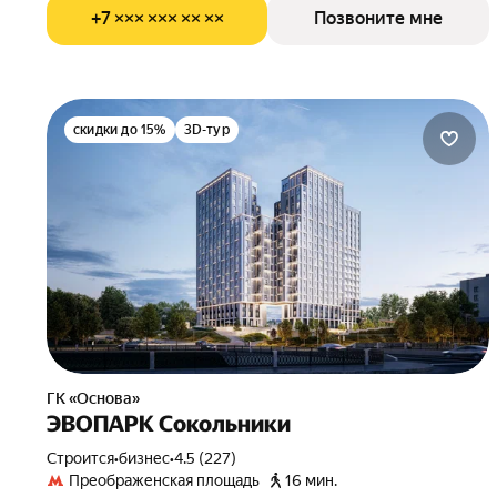
+7 ××× ××× ×× ××
Позвоните мне
скидки до 15%
3D-тур
ГК «Основа»
ЭВОПАРК Сокольники
Строится
•
бизнес
•
4.5 (227)
Преображенская площадь
16 мин.