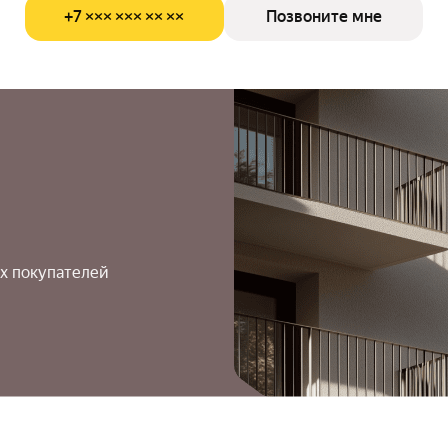
+7 ××× ××× ×× ××
Позвоните мне
х покупателей