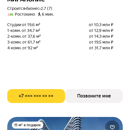
Строится
•
бизнес
•
2.7 (7)
Ростокино
6 мин.
Студии от 19,6 м²
от 10,3 млн ₽
1-комн. от 34,7 м²
от 12,9 млн ₽
2-комн. от 37,6 м²
от 14,3 млн ₽
3-комн. от 61,7 м²
от 19,5 млн ₽
4-комн. от 92 м²
от 31,7 млн ₽
+7 ××× ××× ×× ××
Позвоните мне
15 м² в подарок