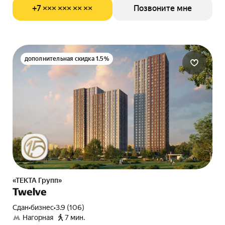
+7 ××× ××× ×× ××
Позвоните мне
дополнительная скидка 1.5%
«ТЕКТА Групп»
Twelve
Сдан
•
бизнес
•
3.9 (106)
Нагорная
7 мин.