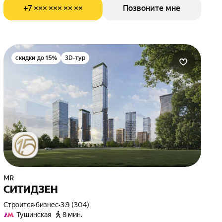
+7 ××× ××× ×× ××
Позвоните мне
скидки до 15%
3D-тур
MR
СИТИДЗЕН
Строится
•
бизнес
•
3.9 (304)
Тушинская
8 мин.