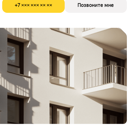
+7 ××× ××× ×× ××
Позвоните мне