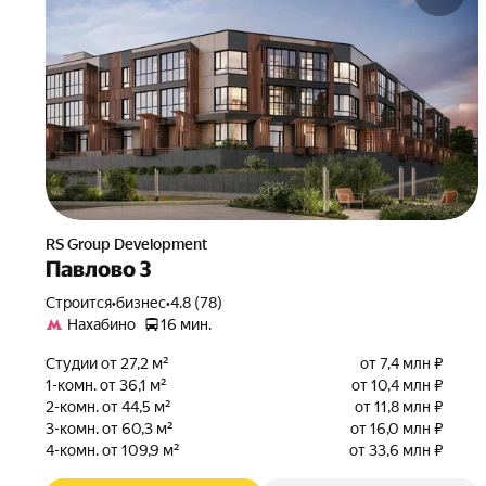
RS Group Development
Павлово 3
Строится
•
бизнес
•
4.8 (78)
Нахабино
16 мин.
Студии от 27,2 м²
от 7,4 млн ₽
1-комн. от 36,1 м²
от 10,4 млн ₽
2-комн. от 44,5 м²
от 11,8 млн ₽
3-комн. от 60,3 м²
от 16,0 млн ₽
4-комн. от 109,9 м²
от 33,6 млн ₽