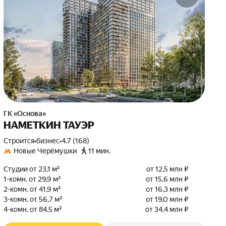
ГК «Основа»
НАМЕТКИН ТАУЭР
Строится
•
бизнес
•
4.7 (168)
Новые Черёмушки
11 мин.
Студии от 23,1 м²
от 12,5 млн ₽
1-комн. от 29,9 м²
от 15,6 млн ₽
2-комн. от 41,9 м²
от 16,3 млн ₽
3-комн. от 56,7 м²
от 19,0 млн ₽
4-комн. от 84,5 м²
от 34,4 млн ₽