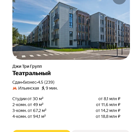
Джи Три Групп
Театральный
Сдан
•
бизнес
•
4.5 (239)
Ильинская
9 мин.
Студии от 30 м²
от 8,1 млн ₽
2-комн. от 49 м²
от 11,6 млн ₽
3-комн. от 67,2 м²
от 14,2 млн ₽
4-комн. от 94,1 м²
от 18,8 млн ₽