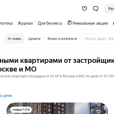
Ра
потека
Журнал
Для бизнеса
Уникальные акции
4+ комн.
Цена
Взнос и платёж
тными квартирами от застройщик
оскве и МО
натную квартиру площадью от 61 м² в Москве и МО по цене от 15 06
о цене
скидка 1.5%