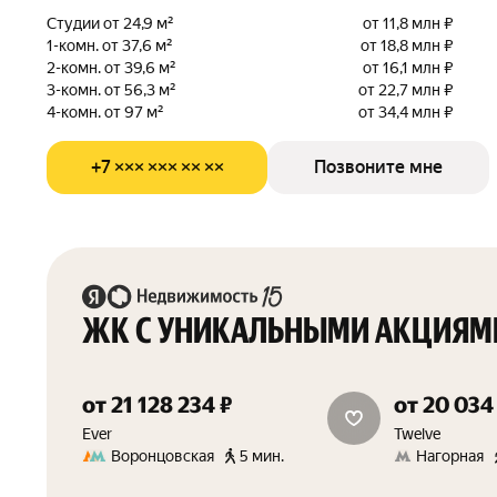
Студии от 24,9 м²
от 11,8 млн ₽
1-комн. от 37,6 м²
от 18,8 млн ₽
2-комн. от 39,6 м²
от 16,1 млн ₽
3-комн. от 56,3 м²
от 22,7 млн ₽
4-комн. от 97 м²
от 34,4 млн ₽
+7 ××× ××× ×× ××
Позвоните мне
ЖК С УНИКАЛЬНЫМИ АКЦИЯМ
от 21 128 234 ₽
от 20 034
скидка 1.5%
Ever
Twelve
Воронцовская
5 мин.
Нагорная