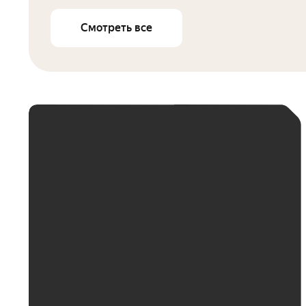
Смотреть все
ЕЖЕМЕСЯЧНЫЙ
ПЛАТЁЖ
До 30 тыс. ₽
До 50 тыс. ₽
До 70 тыс. ₽
До 100 тыс. ₽