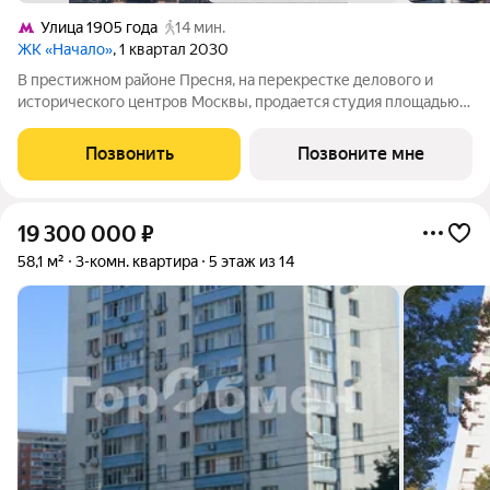
Улица 1905 года
14 мин.
ЖК «Начало»
, 1 квартал 2030
В престижном районе Пресня, на перекрестке делового и
исторического центров Москвы, продается студия площадью
35.90 кв. м без отделки. Квартира находится на 12 этаже 48-
этажного дома, в новом элитном жилом комплексе «Начало»
Позвонить
Позвоните мне
от девелопера «Донстрой».
19 300 000
₽
58,1 м²
3-комн. квартира
5 этаж из 14