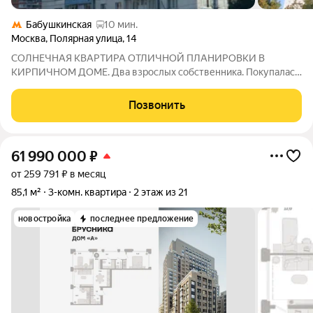
Бабушкинская
10 мин.
Москва
,
Полярная улица
,
14
СОЛНЕЧНАЯ КВАРТИРА ОТЛИЧНОЙ ПЛАНИРОВКИ В
КИРПИЧНОМ ДОМЕ. Два взрослых собственника. Покупалась
более пяти лет назад. Сразу под себя сделали ремонт. Дети
выросли и сейчас ей косметика не помешает. Дом очень
Позвонить
теплый с толстыми стенами и хорошей
61 990 000
₽
от 259 791 ₽ в месяц
85,1 м²
3-комн. квартира
2 этаж из 21
новостройка
последнее предложение