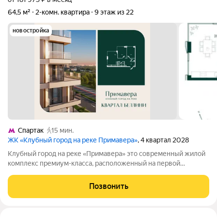
64,5 м²
2-комн. квартира
9 этаж из 22
новостройка
Спартак
15 мин.
ЖК «Клубный город на реке Примавера»
, 4 квартал 2028
Клубный город на реке «Примавера» это современный жилой
комплекс премиум-класса, расположенный на первой
береговой линии Москвы-реки в экологически чистом районе
Покровское-Стрешнево. Под панорамными окнами квартир
Позвонить
находится собственный экопарк с