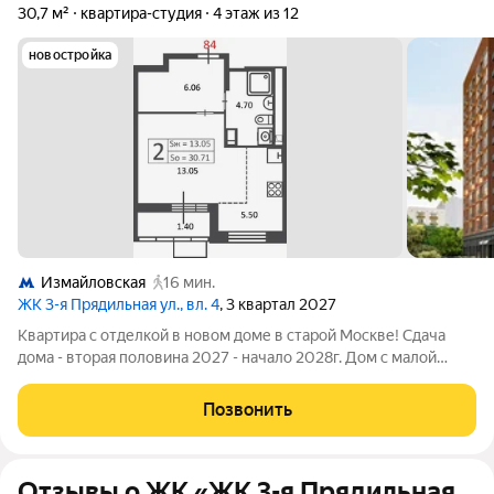
30,7 м²
квартира-студия
4 этаж из 12
новостройка
Измайловская
16 мин.
ЖК 3-я Прядильная ул., вл. 4
, 3 квартал 2027
Квартира с отделкой в новом доме в старой Москве! Сдача
дома - вторая половина 2027 - начало 2028г. Дом с малой
этажностью и развитой инфраструктурой. Средний
комфортный этаж. До станции метро "Измайловская" пешком
Позвонить
15 минут, до центра на метро можно
Отзывы о ЖК «ЖК 3-я Прядильная