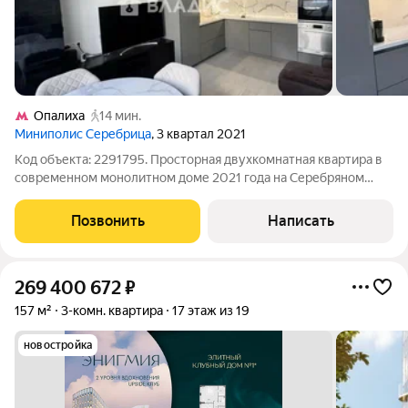
Опалиха
14 мин.
Миниполис Серебрица
, 3 квартал 2021
Код объекта: 2291795. Просторная двухкомнатная квартира в
современном монолитном доме 2021 года на Серебряном
бульваре, 5 большой кухонный остров, дизайнерский ремонт и
ощущение воздуха благодаря потолкам 2,9 м. Первые минуты
Позвонить
Написать
в этой квартире дают
269 400 672
₽
157 м²
3-комн. квартира
17 этаж из 19
новостройка