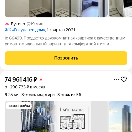
Бутово
19 мин.
ЖК «Государев дом»
, 1 квартал 2021
Id 66499. Продается двухкомнатная квартира с качественным
ремонтом идеальный вариант для комфортной жизни.
Квартира полностью готова к заселению: мебель и вся
необходимая техника уже входят в стоимость. Вам не
Позвонить
придётся ничего докупать достаточно
74 961 416
₽
от 296 733 ₽ в месяц
92,5 м²
3-комн. квартира
3 этаж из 56
новостройка