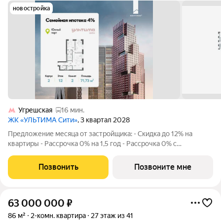
новостройка
Угрешская
16 мин.
ЖК «УЛЬТИМА Сити»
, 3 квартал 2028
Предложение месяца от застройщика: - Скидка до 12% на
квартиры - Рассрочка 0% на 1,5 год - Рассрочка 0% с
первоначальным взносом от 10% - Ипотека для всех, ставка
7% на 7 лет - Семейная ипотека без удорожания, ставка 4% -
Позвонить
Позвоните мне
Ипотека для всех на весь
63 000 000
₽
86 м²
2-комн. квартира
27 этаж из 41