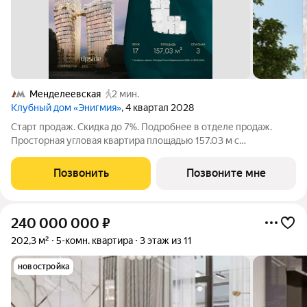
Менделеевская
2 мин.
Клубный дом «Энигмия»
, 4 квартал 2028
Старт продаж. Скидка до 7%. Подробнее в отделе продаж.
Просторная угловая квартира площадью 157.03 м с
панорамными видами на Садовое кольцо, Новослободскую ул.
и во двор. Продуманная планировка с мастер-спальней и
Позвонить
Позвоните мне
гардеробной с окном. ЭНИГМИЯ
240 000 000
₽
202,3 м²
5-комн. квартира
3 этаж из 11
новостройка