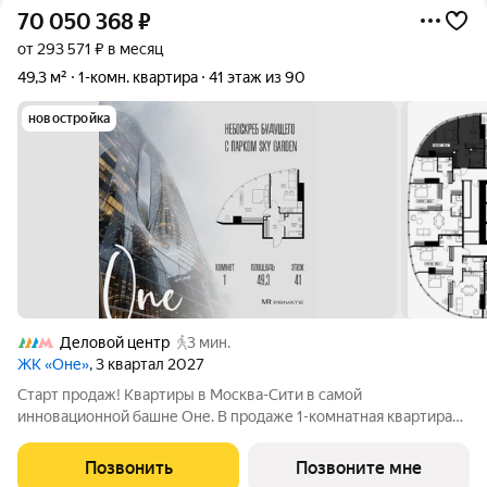
70 050 368
₽
от 293 571 ₽ в месяц
49,3 м²
1-комн. квартира
41 этаж из 90
новостройка
Деловой центр
3 мин.
ЖК «Оне»
, 3 квартал 2027
Старт продаж! Квартиры в Москва-Сити в самой
инновационной башне Оне. В продаже 1-комнатная квартира
площадью 49.30 м на 41-м этаже. Новый современный жилой
комплекс премиум-класса Оне расположен в самом сердце
Позвонить
Позвоните мне
деловой жизни столицы в Москва-Сити,