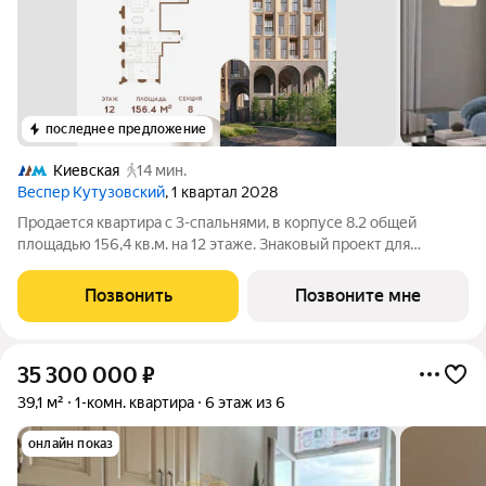
последнее предложение
Киевская
14 мин.
Веспер Кутузовский
, 1 квартал 2028
Продается квартира с 3-спальнями, в корпусе 8.2 общей
площадью 156,4 кв.м. на 12 этаже. Знаковый проект для
ценителей комфортной городской среды от Веспер. Квартал
площадью 3,7 га расположен на Кутузовском проспекте и
Позвонить
Позвоните мне
воплощает новую концепцию
35 300 000
₽
39,1 м²
1-комн. квартира
6 этаж из 6
онлайн показ