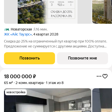
Новаторская
16 мин.
ЖК «Айс Тауэрс»
, 4 квартал 2028
Скидка до 25% на ограниченный пул квартир при 100% оплате.
Предложение не суммируется с другими акциями. Доступна
беспроцентная рассрочка от застройщика. Просторная 3-
комнатная квартира 92.5 м на 3 этаже в премиальном ЖК «Айс
Позвонить
Позвоните мне
Тауэрс» (ЗАО Москвы, ул.
18 000 000
₽
65 м²
2-комн. квартира
1 этаж из 8
новостройка