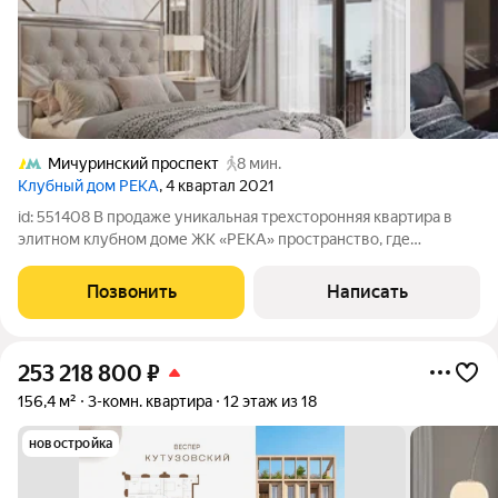
Мичуринский проспект
8 мин.
Клубный дом РЕКА
, 4 квартал 2021
id: 551408 В продаже уникальная трехсторонняя квартира в
элитном клубном доме ЖК «РЕКА» пространство, где
премиальный комфорт сочетается с редким ощущением
тишины и природы за окном. Окна выходят на разные стороны
Позвонить
Написать
света, в квартире много воздуха и
253 218 800
₽
156,4 м²
3-комн. квартира
12 этаж из 18
новостройка