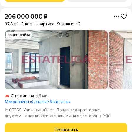
206 000 000
₽
97,8 м²
2-комн. квартира
9 этаж из 12
новостройка
Спортивная
6 мин.
Микрорайон «Садовые Кварталы»
Id 65356. Уникальный лот! Продается просторная
двухкомнатная квартира с окнами на две стороны. ЖК
«Садовые кварталы» премиум-класс в центре Москвы
(Хамовники, ЦАО, 5 мин пешком до м. Фрунзенская) О
Позвонить