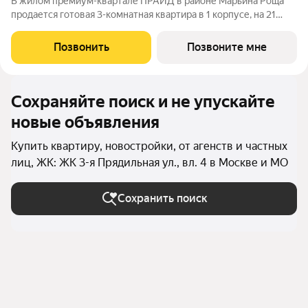
В жилом премиум-квартале ПРАЙД в районе Марьина Роща
продается готовая 3-комнатная квартира в 1 корпусе, на 21
этаже, в секции 6 площадью 83.3 м напрямую от застройщика
PIONEER. Ключи в 2026 году. Площадь комнат: кухня-
Позвонить
Позвоните мне
гостинная 22,8 м спальни
Сохраняйте поиск и не упускайте
новые объявления
Купить квартиру, новостройки, от агенств и частных
лиц, ЖК: ЖК 3-я Прядильная ул., вл. 4 в Москве и МО
Сохранить поиск