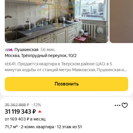
Пушкинская
6 мин.
Москва
,
Трёхпрудный переулок
,
10/2
id:641. Продается квартира в Тверском районе ЦАО, в 5
минутах ходьбы от станций метро Маяковская, Пушкинская и
Тверская. Двор оснащен шлагбаумом, а также
предоставляется доступ к двум резидентным парковкам.
Позвонить
Квартира расположена на второй линии от
35 362 888
₽
–12%
31 119 343
₽
от 169 403 ₽ в месяц
71,7 м²
2-комн. квартира
12 этаж из 51