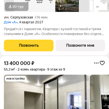
3D-тур
Серпуховская
16 мин.
Дом «А»
, 4 квартал 2027
Продаётся с паркингом. Квартира с кухней-гостиной и тремя
спальнями в Доме «А». Особенности планировки: без отделки,
вид во двор, второй санузел, окно в коридоре, разнесённые
спальни. Срок сдачи IV кв. 2027 Дом А - проект от застройщика
Позвонить
Позвоните мне
Брусника
13 400 000
₽
55,3 м²
2-комн. квартира
9 этаж из 9
новостройка