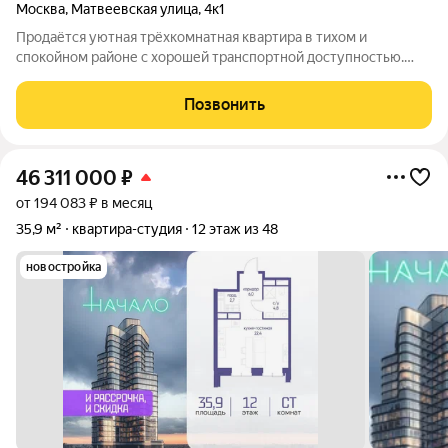
Москва
,
Матвеевская улица
,
4к1
Продаётся уютная трёхкомнатная квартира в тихом и
спокойном районе с хорошей транспортной доступностью.
Квартира без ремонта отличный вариант для тех, кто хочет
самостоятельно продумать интерьер и обустроить жильё по
Позвонить
своему вкусу, не переплачивая за
46 311 000
₽
от 194 083 ₽ в месяц
35,9 м²
квартира-студия
12 этаж из 48
новостройка