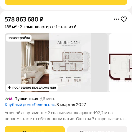
комплексе: 35 клубных домов (416 этажей) Квартиры
578 863 680
₽
188 м²
2-комн. квартира
1 этаж из 6
новостройка
последнее предложение
Пушкинская
6 мин.
Клубный дом «Левенсон»
, 3 квартал 2027
Угловой апартамент с 2 спальнями площадью 192,2 м на
первом этаже с собственным патио. Окна на 3 стороны света:
север, юг и восток. Высота потолков 3,25 м. Просторная кухня-
гостиная 51,3 кв.м обрамленная 7 панорамными окнами.