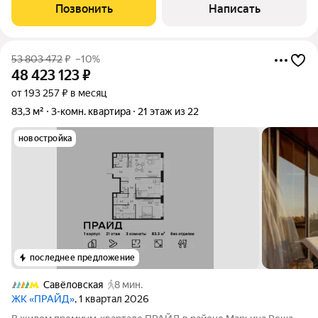
на 4-м этаже в корпусе 14. Благодаря большим окнам и
Позвонить
Написать
высоким потолкам
53 803 472
₽
–10%
48 423 123
₽
от 193 257 ₽ в месяц
83,3 м²
3-комн. квартира
21 этаж из 22
новостройка
последнее предложение
Савёловская
8 мин.
ЖК «ПРАЙД»
, 1 квартал 2026