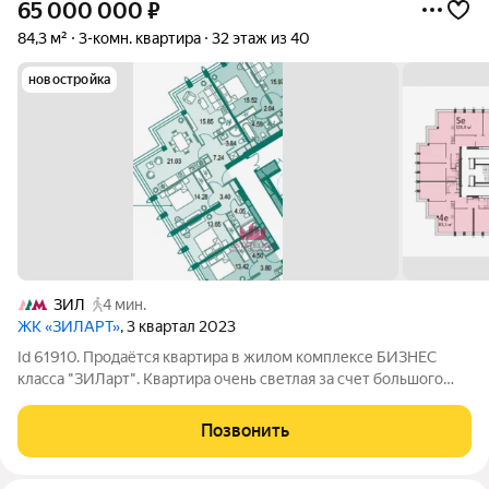
65 000 000
₽
84,3 м²
3-комн. квартира
32 этаж из 40
новостройка
ЗИЛ
4 мин.
ЖК «ЗИЛАРТ»
, 3 квартал 2023
Id 61910. Продаётся квартира в жилом комплексе БИЗНЕС
класса "ЗИЛарт". Квартира очень светлая за счет большого
количество окон и высоты этажа! Окна выходят на 3 стороны
света! Квартира без отделки, что позволяет Вам свободно
Позвонить
воплотить собственные