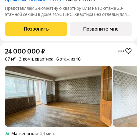
Представляем 2-комнатную квартиру 87 м на 10-этаже 23-
этажной секции в доме МАСТЕРС. Квартира без отделки для
реализации индивидуального дизайн-проекта. Скидка 10% в
июле! Подробности в офисе отдела продаж. - Мастер-спальня -
Позвонить
Позвоните мне
Гардеробная - Виды на
24 000 000
₽
67 м²
3-комн. квартира
6 этаж из 16
Матвеевская
4 мин.