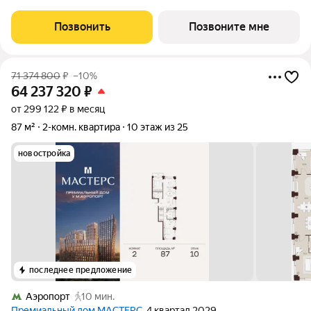
застройщика! Крылатская 33 - проект премиум-класса на
западе Москвы от специализированного застройщика
Позвонить
Позвоните мне
«Сияние». Комплекс расположен всего в 15
71 374 800
₽
–10%
64 237 320
₽
от 299 122 ₽ в месяц
87 м²
2-комн. квартира
10 этаж из 25
новостройка
последнее предложение
Аэропорт
10 мин.
Премиальный дом МАСТЕРС
, 4 квартал 2029