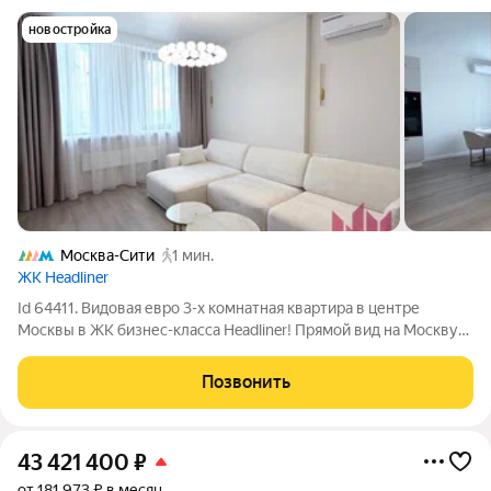
новостройка
Москва-Сити
1 мин.
ЖК Headliner
Id 64411. Видовая евро 3-х комнатная квартира в центре
Москвы в ЖК бизнес-класса Headliner! Прямой вид на Москву-
Сити и панораму города! Квартира расположена на 27 этаже
41-этажного монолитного дома. Общая площадь квартиры
Позвонить
83,75 кв. м, жилая площадь
43 421 400
₽
от 181 973 ₽ в месяц