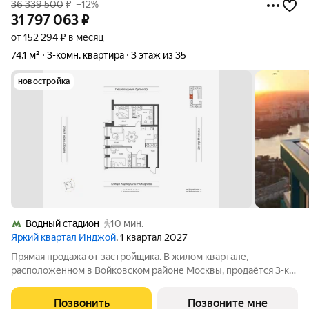
36 339 500
₽
–12%
31 797 063
₽
от 152 294 ₽ в месяц
74,1 м²
3-комн. квартира
3 этаж из 35
новостройка
Водный стадион
10 мин.
Яркий квартал Инджой
, 1 квартал 2027
Прямая продажа от застройщика. В жилом квартале,
расположенном в Войковском районе Москвы, продаётся 3-к
квартира площадью 74.1 кв.м без отделки. Квартира
расположена на 3 этаже 33-этажного дома, корпус 1, в жилом
Позвонить
Позвоните мне