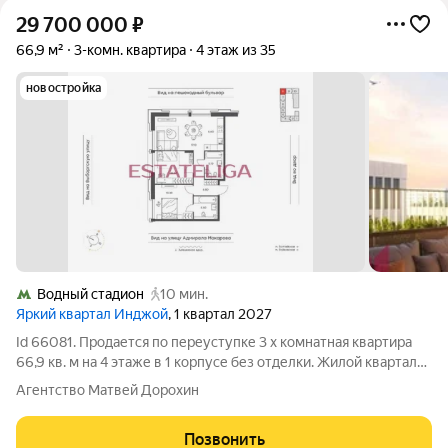
29 700 000
₽
66,9 м²
3-комн. квартира
4 этаж из 35
новостройка
Водный стадион
10 мин.
Яркий квартал Инджой
, 1 квартал 2027
Id 66081. Продается по переуступке 3 х комнатная квартира
66,9 кв. м на 4 этаже в 1 корпусе без отделки. Жилой квартал
бизнес-класса, окруженный развитой инфраструктурой и
Агентство Матвей Дорохин
множеством природных зон и парков, расположен в
Войковском районе столицы, в
Позвонить