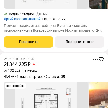
Водный стадион
10 мин.
Яркий квартал Инджой
, 1 квартал 2027
Прямая продажа от застройщика. В жилом квартале,
расположенном в Войковском районе Москвы, продаётся 2-к
квартира площадью 91.5 кв.м без отделки. Квартира
расположена на 2 этаже 32-этажного дома, корпус 1, в жилом
Позвонить
Позвоните мне
квартале бизнес-класса Инджой.
24 393 400
₽
–13%
21 344 225
₽
от 102 229 ₽ в месяц
41,4 м²
1-комн. квартира
2 этаж из 35
новостройка