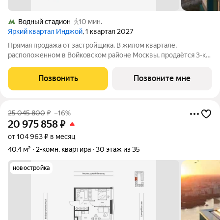
Водный стадион
10 мин.
Яркий квартал Инджой
, 1 квартал 2027
Прямая продажа от застройщика. В жилом квартале,
расположенном в Войковском районе Москвы, продаётся 3-к
квартира площадью 68.1 кв.м без отделки. Квартира
расположена на 16 этаже 33-этажного дома, корпус 1, в жилом
Позвонить
Позвоните мне
квартале бизнес-класса Инджой.
25 045 800
₽
–16%
20 975 858
₽
от 104 963 ₽ в месяц
40,4 м²
2-комн. квартира
30 этаж из 35
новостройка