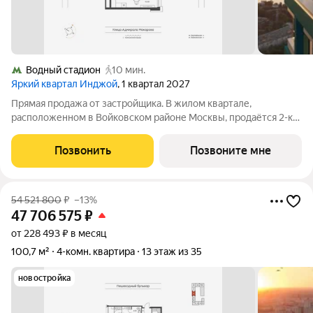
Водный стадион
10 мин.
Яркий квартал Инджой
, 1 квартал 2027
Прямая продажа от застройщика. В жилом квартале,
расположенном в Войковском районе Москвы, продаётся 2-к
квартира площадью 40.4 кв.м без отделки. Квартира
расположена на 30 этаже 33-этажного дома, корпус 1, в жилом
Позвонить
Позвоните мне
квартале бизнес-класса Инджой.
54 521 800
₽
–13%
47 706 575
₽
от 228 493 ₽ в месяц
100,7 м²
4-комн. квартира
13 этаж из 35
новостройка