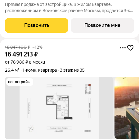
Прямая продажа от застройщика. В жилом квартале,
расположенном в Войковском районе Москвы, продаётся 3-к
квартира площадью 66.9 кв.м без отделки. Квартира
расположена на 3 этаже 12-этажного дома, корпус 1, в жилом
Позвонить
Позвоните мне
квартале бизнес-класса Инджой.
18 847 100
₽
–12%
16 491 213
₽
от 78 986 ₽ в месяц
26,4 м²
1-комн. квартира
3 этаж из 35
новостройка