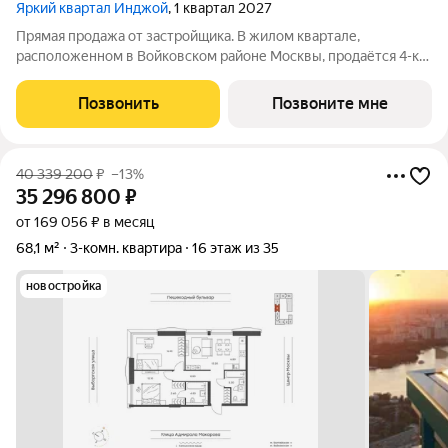
Яркий квартал Инджой
, 1 квартал 2027
Прямая продажа от застройщика. В жилом квартале,
расположенном в Войковском районе Москвы, продаётся 4-к
квартира площадью 86.7 кв.м без отделки. Квартира
расположена на 28 этаже 35-этажного дома, корпус 1, в жилом
Позвонить
Позвоните мне
квартале бизнес-класса Инджой.
40 339 200
₽
–13%
35 296 800
₽
от 169 056 ₽ в месяц
68,1 м²
3-комн. квартира
16 этаж из 35
новостройка