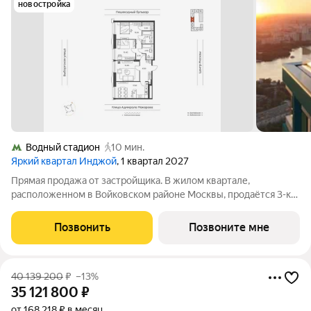
новостройка
Водный стадион
10 мин.
Яркий квартал Инджой
, 1 квартал 2027
Прямая продажа от застройщика. В жилом квартале,
расположенном в Войковском районе Москвы, продаётся 3-к
квартира площадью 86.3 кв.м без отделки. Квартира
расположена на 6 этаже 33-этажного дома, корпус 1, в жилом
Позвонить
Позвоните мне
квартале бизнес-класса Инджой.
40 139 200
₽
–13%
35 121 800
₽
от 168 218 ₽ в месяц