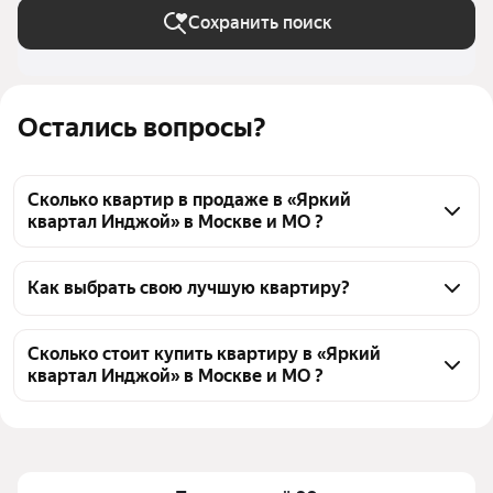
Сохранить поиск
Остались вопросы?
Сколько квартир в продаже в «Яркий
квартал Инджой» в Москве и МО ?
На Яндекс Недвижимости в продаже в «Яркий 
квартал Инджой» в Москве и МО 342 квартиры, из 
Как выбрать свою лучшую квартиру?
них 1 объявление от агентств, 341 объявление от 
Чтобы купить квартиру с террасой в «Яркий 
застройщиков
квартал Инджой», воспользуйтесь тепловой картой 
Сколько стоит купить квартиру в «Яркий
квартал Инджой» в Москве и МО ?
для оценки инфраструктуры и транспортной 
доступности в выбранном районе в «Яркий квартал 
Цена за 
428 140 — 818 138 ₽
Инджой» в Москве и МО
квадратный 
Для легкого выбора подходящей квартиры в 
метр