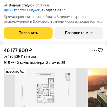
Водный стадион
10 мин.
Яркий квартал Инджой
, 1 квартал 2027
Прямая продажа от застройщика. В жилом квартале,
расположенном в Войковском районе Москвы, продаётся 1-к
квартира площадью 26.4 кв.м без отделки. Квартира
расположена на 3 этаже 32-этажного дома, корпус 1, в жилом
Позвонить
Позвоните мне
квартале бизнес-класса Инджой.
46 177 800
₽
от 193 525 ₽ в месяц
91,5 м²
2-комн. квартира
2 этаж из 35
новостройка