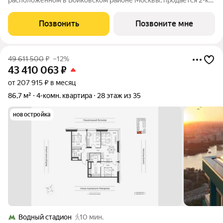
расположенном в Войковском районе Москвы, продаётся 2-к
квартира площадью 61.2 кв.м без отделки. Квартира
расположена на 7 этаже 35-этажного дома, корпус 1, в жилом
Позвонить
Позвоните мне
квартале бизнес-класса Инджой.
49 611 500
₽
–12%
43 410 063
₽
от 207 915 ₽ в месяц
86,7 м²
4-комн. квартира
28 этаж из 35
новостройка
Водный стадион
10 мин.