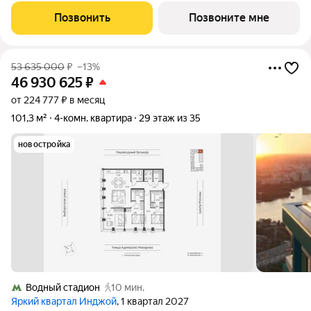
расположена на 3 этаже 35-этажного дома, корпус 1, в жилом
Позвонить
Позвоните мне
квартале бизнес-класса Инджой.
53 635 000
₽
–13%
46 930 625
₽
от 224 777 ₽ в месяц
101,3 м²
4-комн. квартира
29 этаж из 35
новостройка
Водный стадион
10 мин.
Яркий квартал Инджой
, 1 квартал 2027