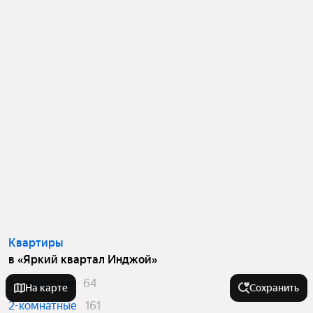
Квартиры
в «Яркий квартал Инджой»
1-комнатные
64
На карте
Сохранить
2-комнатные
161