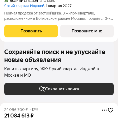
Водный стадион
10 мин.
Яркий квартал Инджой
, 1 квартал 2027
Прямая продажа от застройщика. В жилом квартале,
расположенном в Войковском районе Москвы, продаётся 3-к
квартира площадью 78.8 кв.м без отделки. Квартира
расположена на 11 этаже 33-этажного дома, корпус 1, в жилом
Позвонить
Позвоните мне
квартале бизнес-класса Инджой.
Сохраняйте поиск и не упускайте
новые объявления
Купить квартиру, ЖК: Яркий квартал Инджой в
Москве и МО
Сохранить поиск
24 096 700
₽
–12%
21 084 613
₽