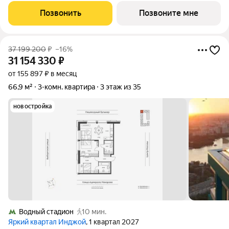
расположена на 10 этаже 12-этажного дома, корпус 1, в жилом
Позвонить
Позвоните мне
квартале бизнес-класса Инджой. Инджой
37 199 200
₽
–16%
31 154 330
₽
от 155 897 ₽ в месяц
66,9 м²
3-комн. квартира
3 этаж из 35
новостройка
Водный стадион
10 мин.
Яркий квартал Инджой
, 1 квартал 2027