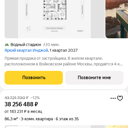
Водный стадион
10 мин.
Яркий квартал Инджой
, 1 квартал 2027
Прямая продажа от застройщика. В жилом квартале,
расположенном в Войковском районе Москвы, продаётся 4-к
квартира площадью 100.7 кв.м без отделки. Квартира
расположена на 13 этаже 33-этажного дома, корпус 1, в жилом
Позвонить
Позвоните мне
квартале бизнес-класса Инджой.
43 721 700
₽
–12%
38 256 488
₽
от 183 231 ₽ в месяц
86,3 м²
3-комн. квартира
6 этаж из 35