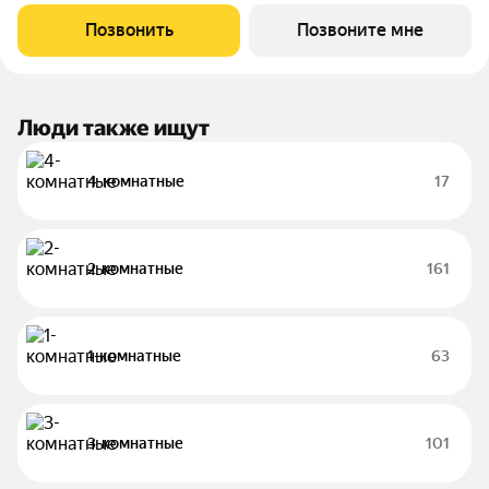
квартира площадью 40 кв.м без отделки. Квартира
расположена на 27 этаже 32-этажного дома, корпус 1, в жилом
Позвонить
Позвоните мне
квартале бизнес-класса Инджой. Инджой
Люди также ищут
4-комнатные
17
2-комнатные
161
1-комнатные
63
3-комнатные
101