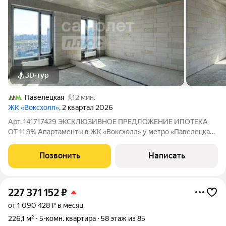
3D-тур
Павелецкая
12 мин.
ЖК «Воксхолл»
, 2 квартал 2026
Арт. 141717429 ЭКСКЛЮЗИВНОЕ ПРЕДЛОЖЕНИЕ ИПОТЕКА
ОТ 11,9% Апартаменты в ЖК «Воксхолл» у метро «Павелецкая»
Просторная евродвушка площадью 43 м на 20-м этаже
современного 25-этажного жилого комплекса. Панорамный
Позвонить
Написать
вид на Москву, потолки высотой 3,2 м и
227 371 152
₽
от 1 090 428 ₽ в месяц
226,1 м²
5-комн. квартира
58 этаж из 85