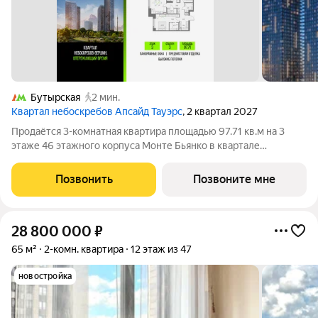
Бутырская
2 мин.
Квартал небоскребов Апсайд Тауэрс
, 2 квартал 2027
Продаётся 3-комнатная квартира площадью 97.71 кв.м на 3
этаже 46 этажного корпуса Монте Бьянко в квартале
небоскребов «Апсайд Тауэрс». В квартире предчистовая
отделка,с видом на Бизнес-парк Останкино, прогулочный
Позвонить
Позвоните мне
бульвар, детский сад, школу,
28 800 000
₽
65 м²
2-комн. квартира
12 этаж из 47
новостройка