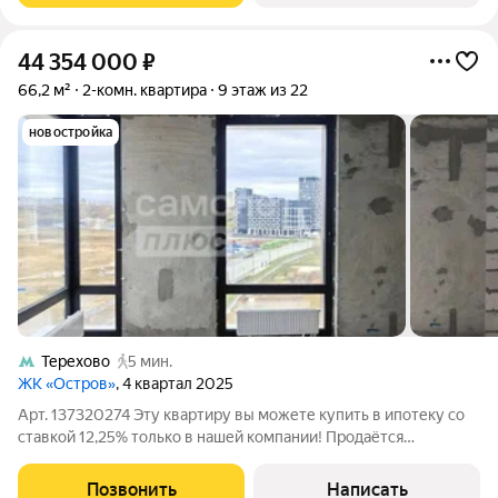
44 354 000
₽
66,2 м²
2-комн. квартира
9 этаж из 22
новостройка
Терехово
5 мин.
ЖК «Остров»
, 4 квартал 2025
Арт. 137320274 Эту квартиру вы можете купить в ипотеку со
ставкой 12,25% только в нашей компании! Продаётся
просторная 2комнатная квартира в ЖК бизнескласса
«Остров»! Адрес: квартал «Остров 6», корпус 6, секция 2.
Позвонить
Написать