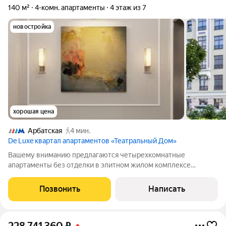
140 м²
4-комн. апартаменты
4 этаж из 7
новостройка
хорошая цена
Арбатская
4 мин.
De Luxe квартал апартаментов «Театральный Дом»
Вашему вниманию предлагаются четырехкомнатные
апартаменты без отделки в элитном жилом комплексе
Театральный Дом. Свободная планировка позволяет
обустроить кухню-гостиную, мастер-спальню с собственными
Позвонить
Написать
ванной и гардеробной комнатами, две детские с