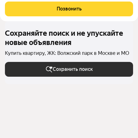
береговой линии Москвы-реки в экологически чистом районе
Покровское-Стрешнево. Под панорамными окнами квартир
Позвонить
находится собственный экопарк с
Сохраняйте поиск и не упускайте
новые объявления
Купить квартиру, ЖК: Волжский парк в Москве и МО
Сохранить поиск