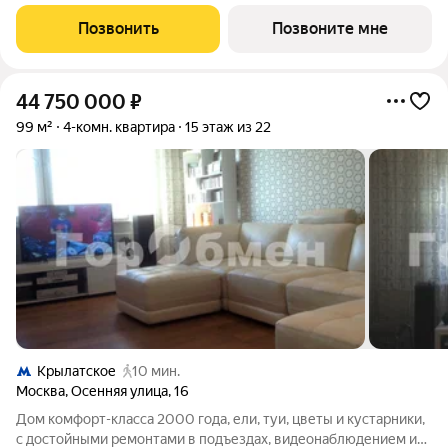
редкий формат для тех, кто выбирает приватность, масштаб и
безупречный комфорт. Эта квартира больше, чем просто
Позвонить
Позвоните мне
квадратные метры.
44 750 000
₽
99 м²
4-комн. квартира
15 этаж из 22
Крылатское
10 мин.
Москва
,
Осенняя улица
,
16
Дом комфорт-класса 2000 года, ели, туи, цветы и кустарники,
с достойными ремонтами в подъездах, видеонаблюдением и