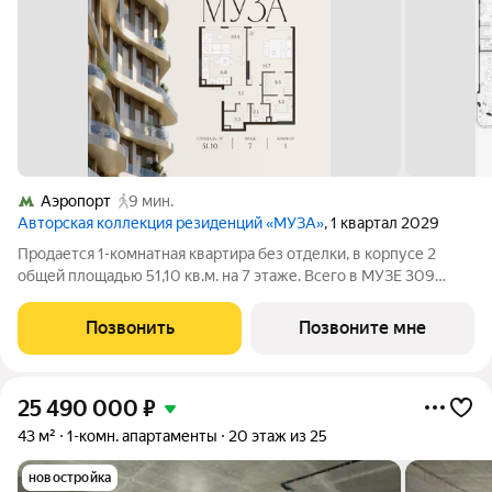
Аэропорт
9 мин.
Авторская коллекция резиденций «МУЗА»
, 1 квартал 2029
Продается 1-комнатная квартира без отделки, в корпусе 2
общей площадью 51,10 кв.м. на 7 этаже. Всего в МУЗЕ 309
лотов площадью от 37 до 250 м, большинство с балконами и
террасами. Высота потолков от 3,5 до 4,65 м. Эксклюзивные
Позвонить
Позвоните мне
форматы: Пентхаусы
25 490 000
₽
43 м²
1-комн. апартаменты
20 этаж из 25
новостройка