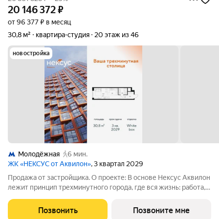
20 146 372
₽
от 96 377 ₽ в месяц
30,8 м²
квартира-студия
20 этаж из 46
новостройка
Молодёжная
6 мин.
ЖК «НЕКСУС от Аквилон»
, 3 квартал 2029
Продажа от застройщика. О проекте: В основе Нексус Аквилон
лежит принцип трехминутного города, где вся жизнь: работа,
отдых, здоровье, общение и культура сосредоточены в
шаговой доступности. Он не просто экономит время, а
Позвонить
Позвоните мне
кардинально