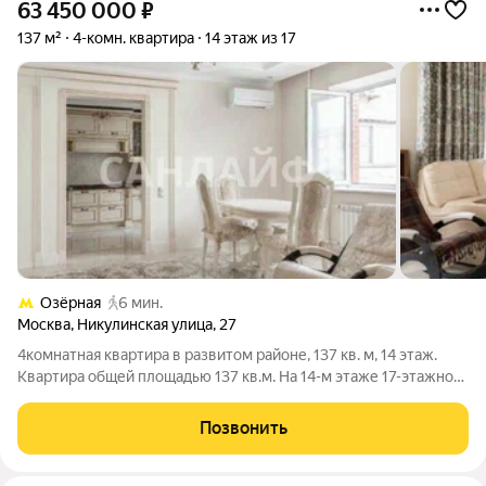
63 450 000
₽
137 м²
4-комн. квартира
14 этаж из 17
Озёрная
6 мин.
Москва
,
Никулинская улица
,
27
4комнатная квартира в развитом районе, 137 кв. м, 14 этаж.
Квартира общей площадью 137 кв.м. На 14-м этаже 17-этажного
дома. В планировке: гостиная, 3 изолированные спальни, 2
санузла. Кухня 15 кв. м. Выполнен качественный ремонт в
Позвонить
классическом