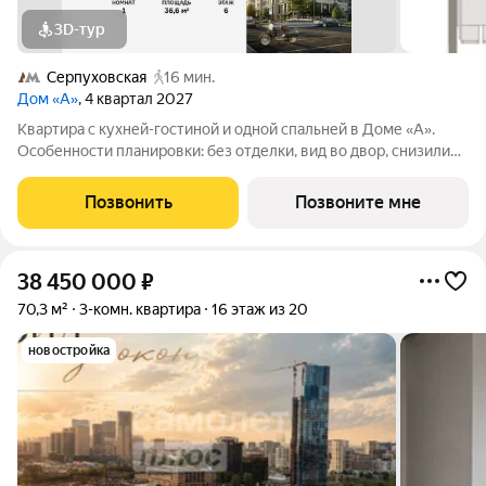
3D-тур
Серпуховская
16 мин.
Дом «А»
, 4 квартал 2027
Квартира с кухней-гостиной и одной спальней в Доме «А».
Особенности планировки: без отделки, вид во двор, снизили
цены до 31.08. Срок сдачи IV кв. 2027 Дом А - проект от
застройщика Брусника располагается на границе с ЦАО, рядом
Позвонить
Позвоните мне
с метро Павелецкая. В
38 450 000
₽
70,3 м²
3-комн. квартира
16 этаж из 20
новостройка