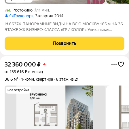
Ростокино
11 мин.
ЖК «Триколор»
, 3 квартал 2014
Id 66374. ПАНОРАМНЫЕ ВИДЫ НА ВСЮ МОСКВУ 165 м НА 36
ЭТАЖЕ ЖК БИЗНЕС-КЛАССА «ТРИКОЛОР» Уникальная
квартира со свободной планировкой площадью 165 м в одном
из лучших корпусов жилого комплекса бизнес-класса
Позвонить
«Триколор». Расположена на 36-м этаже
32 360 000
₽
от 135 616 ₽ в месяц
36,6 м²
1-комн. квартира
6 этаж из 21
новостройка