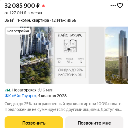
32 085 900
₽
от 127 011 ₽ в месяц
35 м²
1-комн. квартира
12 этаж из 55
новостройка
Новаторская
16 мин.
ЖК «Айс Тауэрс»
, 4 квартал 2028
Скидка до 25% на ограниченный пул квартир при 100% оплате.
Предложение не суммируется с другими акциями. Доступна
беспроцентная рассрочка от застройщика. Просторная 1-
комнатная квартира 35.0 м на 12 этаже в премиальном ЖК
Позвонить
Позвоните мне
«Айс Тауэрс» (ЗАО Москвы,