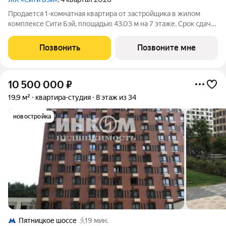
Продается 1-комнатная квартира от застройщика в жилом
комплексе Сити Бэй, площадью 43.03 м на 7 этаже. Срок сдачи
3 квартал 2025 года. Концепция жилого комплекса Сити Бэй -
настоящий город в городе с отлично развитой
Позвонить
Позвоните мне
инфраструктурой и собственной
10 500 000
₽
19,9 м²
квартира-студия
8 этаж из 34
новостройка
Пятницкое шоссе
19 мин.