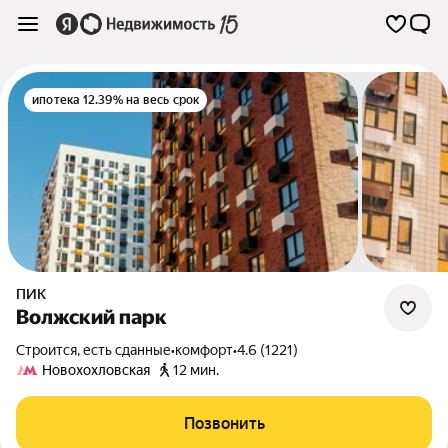
ипотека 12.39% на весь срок
ПИК
Волжский парк
Строится, есть сданные
•
комфорт
•
4.6 (1221)
Новохохловская
12 мин.
Позвонить