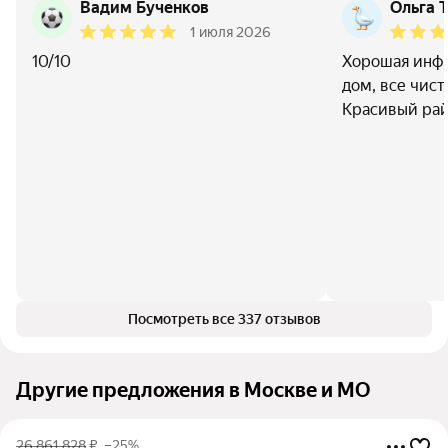
Вадим Бученков
Ольга 
1 июля 2026
10/10
Хорошая инфр
дом, все чист
Красивый ра
Посмотреть все 337 отзывов
Другие предложения в Москве и МО
26 861 828
₽
–25%