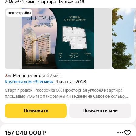
70,5 м²
1-комн. квартира
15 этаж из 19
новостройка
Менделеевская
2 мин.
Клубный дом «Энигмия»
, 4 квартал 2028
Старт продаж. Рассрочка 0% Просторная угловая квартира
площадью 70.5 м с панорамными видами на Садовое кольцо,
Новослободскую ул. и во двор. Продуманная планировка с
мастер-спальней и гардеробной с окном. ЭНИГМИЯ дом-
Позвонить
Позвоните мне
скульптура, притягивающий
167 040 000
₽