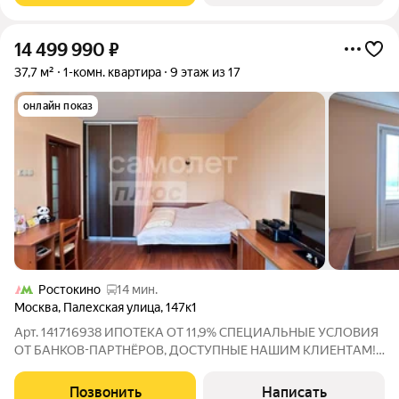
14 499 990
₽
37,7 м²
1-комн. квартира
9 этаж из 17
онлайн показ
Ростокино
14 мин.
Москва
,
Палехская улица
,
147к1
Арт. 141716938 ИПOTЕKA OТ 11,9% СПЕЦИАЛЬHЫЕ УCЛОBИЯ
ОТ БАНKOВ-ПAPTHЁPОВ, ДОCTУПHЫE НAШИМ KЛИЕHTАM!
Продаётся однокомнатная квартира В доме проходит
капитальный ремонт Основные характеристики: Площадь: 39 м
Позвонить
Написать