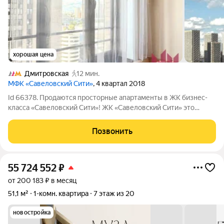
хорошая цена
Дмитровская
12 мин.
МФК «Савеловский Сити»
, 4 квартал 2018
Id 66378. Продаются просторные апартаменты в ЖК бизнес-
класса «Савеловский Сити»! ЖК «Савеловский Сити» это
концептуальный жилой комплекс в стиле нью-йоркских
небоскребов в престижном Бутырском районе (СВАО).
Позвонить
Квартира расположена в корпусе, который
55 724 552
₽
от 200 183 ₽ в месяц
51,1 м²
1-комн. квартира
7 этаж из 20
новостройка