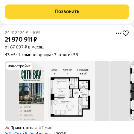
шлагбаумами на въезде, детская и спортивная площадки с
мягкими покрытиями. Квартира с шикарными видами на запад -
Позвонить
панорама горизонт
24 412 124
₽
–10%
21 970 911
₽
от 87 697 ₽ в месяц
43 м²
1-комн. квартира
7 этаж из 53
новостройка
Трикотажная
7 мин.
ЖК «Сити Бэй»
, 4 квартал 2026