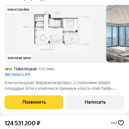
новостройка
хорошая цена
Павелецкая
10 мин.
ЖК HIGH LIFE
Ключи на руках. Видовая квартира с 2 спальнями общей
площадью 94 м в комплексе премиум-класса «Хай Лайф».
Квартира без отделки расположена на 28 этаже в корпусе К1.
Свободная планировка позволяет организовать пространство
Позвонить
Написать
по собственному усмотрению.
124 531 200
₽