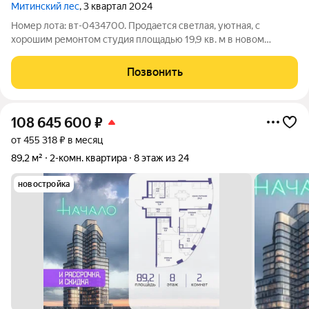
Митинский лес
, 3 квартал 2024
Номер лота: вт-0434700. Продается светлая, уютная, с
хорошим ремонтом студия площадью 19,9 кв. м в новом
монолитном доме по адресу Москва, ул. Муравская, д. 38Б,
корпус 4, на 8 этаже 34-этажного дома. Дом входит в
Позвонить
масштабный жилой комплекс
108 645 600
₽
от 455 318 ₽ в месяц
89,2 м²
2-комн. квартира
8 этаж из 24
новостройка