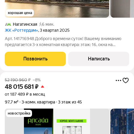
хорошая цена
Нагатинская
6 мин.
ЖК «Роттердам»
, 3 квартал 2025
Арт. 141716948 Доброго времени суток! Вашему вниманию
предлагается 3-х комнатная квартира: этаж: 16, окна на
набережную и Москва-реку площадь: 70,3 кв.м. ремонт: white
box от застройщика изолированная планировка: мастер -
Позвонить
Написать
спальня для родителей с
52 190 960
₽
–8%
48 015 681
₽
от 187 489 ₽ в месяц
97,7 м²
3-комн. квартира
3 этаж из 45
новостройка