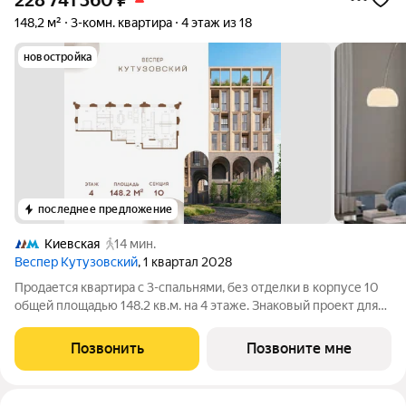
228 741 360
₽
148,2 м²
3-комн. квартира
4 этаж из 18
новостройка
последнее предложение
Киевская
14 мин.
Веспер Кутузовский
, 1 квартал 2028
Продается квартира с 3-спальнями, без отделки в корпусе 10
общей площадью 148.2 кв.м. на 4 этаже. Знаковый проект для
ценителей комфортной городской среды от Веспер. Квартал
площадью 3,7 га расположен на Кутузовском проспекте и
Позвонить
Позвоните мне
воплощает новую