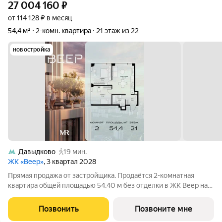
27 004 160
₽
от 114 128 ₽ в месяц
54,4 м²
2-комн. квартира
21 этаж из 22
новостройка
Давыдково
19 мин.
ЖК «Веер»
, 3 квартал 2028
Прямая продажа от застройщика. Продаётся 2-комнатная
квартира общей площадью 54.40 м без отделки в ЖК Веер на
21-м этаже 22 этажного дома. ВЕЕР это жилой квартал бизнес-
класса в престижном ЗАО Москвы всего 5 минут до
Позвонить
Позвоните мне
Кутузовского проспекта. 15 минут