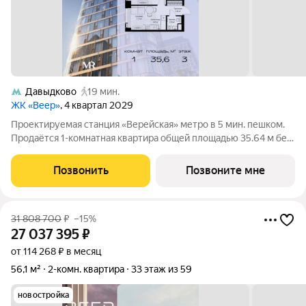
Давыдково
19 мин.
ЖК «Веер»
, 4 квартал 2029
Проектируемая станция «Верейская» метро в 5 мин. пешком.
Продаётся 1-комнатная квартира общей площадью 35.64 м без
отделки в ЖК Веер на 3-м этаже 35 этажного дома. ВЕЕР.2 это
вторая очередь жилого комплекса бизнес-класса в
Позвонить
Позвоните мне
престижном ЗАО, где
31 808 700
₽
–15%
27 037 395
₽
от 114 268 ₽ в месяц
56,1 м²
2-комн. квартира
33 этаж из 59
новостройка