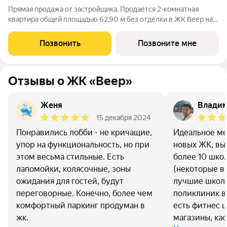
Прямая продажа от застройщика. Продаётся 2-комнатная
квартира общей площадью 62.90 м без отделки в ЖК Веер на
54-м этаже 59 этажного дома. ВЕЕР это жилой квартал бизнес-
класса в престижном ЗАО Москвы всего 5 минут до
Позвонить
Позвоните мне
Кутузовского проспекта. 15 минут
Отзывы о ЖК «Веер»
Женя
Владим
15 декабря 2024
Понравились лобби - не кричащие,
Идеальное ме
упор на функциональность, но при
новых ЖК, выб
этом весьма стильные. Есть
более 10 школ
лапомойки, колясочные, зоны
(некоторые в 
ожидания для гостей, будут
лучшие школы
переговорные. Конечно, более чем
поликлиник вз
комфортный паркинг продуман в
есть фитнес ц
жк.
магазины, каф