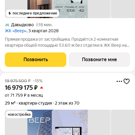
последнее предложение
Давыдково
18 мин.
ЖК «Веер»
, 3 квартал 2028
Прямая продажа от застройщика. Продаётся 2-комнатная
квартира общей площадью 53.60 м без отделки в ЖК Веер на
42-м этаже 59 этажного дома. ВЕЕР это жилой квартал бизнес-
класса в престижном ЗАО Москвы всего 5 минут до
Позвонить
Позвоните мне
Кутузовского проспекта. 15 минут
19 975 500
₽
–15%
16 979 175
₽
от 71 759 ₽ в месяц
29 м²
квартира-студия
2 этаж из 70
новостройка