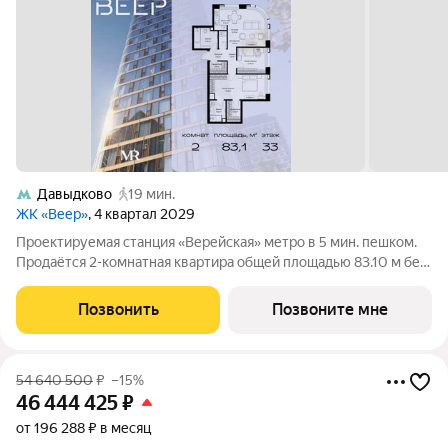
Давыдково
19 мин.
ЖК «Веер»
, 4 квартал 2029
Проектируемая станция «Верейская» метро в 5 мин. пешком.
Продаётся 2-комнатная квартира общей площадью 83.10 м без
отделки в ЖК Веер на 33-м этаже 35 этажного дома. ВЕЕР.2 это
вторая очередь жилого комплекса бизнес-класса в
Позвонить
Позвоните мне
престижном ЗАО, где
54 640 500
₽
–15%
46 444 425
₽
от 196 288 ₽ в месяц