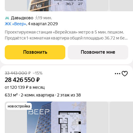
Давыдково
19 мин.
ЖК «Веер»
, 4 квартал 2029
Проектируемая станция «Верейская» метро в 5 мин. пешком.
Продаётся 1-комнатная квартира общей площадью 36.72 м без
отделки в ЖК Веер на 27-м этаже 70 этажного дома. ВЕЕР.2
это вторая очередь жилого комплекса бизнес-класса в
Позвонить
Позвоните мне
престижном ЗАО, где
33 443 000
₽
–15%
28 426 550
₽
от 120 139 ₽ в месяц
63,1 м²
2-комн. квартира
2 этаж из 38
новостройка