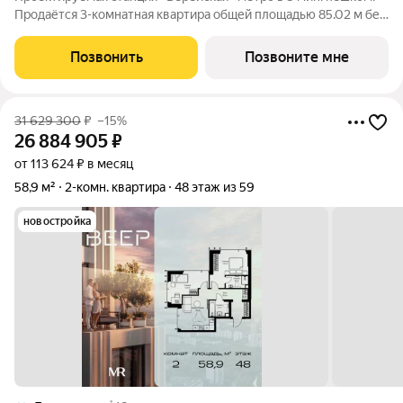
Продаётся 3-комнатная квартира общей площадью 85.02 м без
отделки в ЖК Веер на 2-м этаже 70 этажного дома. ВЕЕР.2 это
вторая очередь жилого комплекса бизнес-класса в
Позвонить
Позвоните мне
престижном ЗАО, где
31 629 300
₽
–15%
26 884 905
₽
от 113 624 ₽ в месяц
58,9 м²
2-комн. квартира
48 этаж из 59
новостройка