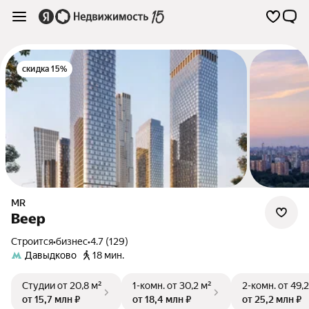
скидка 15%
MR
Веер
Строится
•
бизнес
•
4.7 (129)
Давыдково
18 мин.
Студии
от 20,8 м²
1-комн.
от 30,2 м²
2-комн.
от 49,2
от 15,7 млн ₽
от 18,4 млн ₽
от 25,2 млн ₽