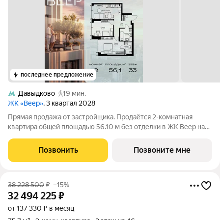
последнее предложение
Давыдково
19 мин.
ЖК «Веер»
, 3 квартал 2028
Прямая продажа от застройщика. Продаётся 2-комнатная
квартира общей площадью 56.10 м без отделки в ЖК Веер на
33-м этаже 59 этажного дома. ВЕЕР это жилой квартал бизнес-
класса в престижном ЗАО Москвы всего 5 минут до
Позвонить
Позвоните мне
Кутузовского проспекта. 15 минут
38 228 500
₽
–15%
32 494 225
₽
от 137 330 ₽ в месяц