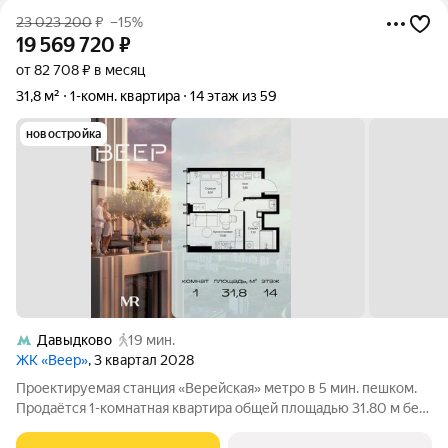
23 023 200
₽
–15%
19 569 720
₽
от 82 708 ₽ в месяц
31,8 м²
1-комн. квартира
14 этаж из 59
новостройка
Давыдково
19 мин.
ЖК «Веер»
, 3 квартал 2028
Проектируемая станция «Верейская» метро в 5 мин. пешком.
Продаётся 1-комнатная квартира общей площадью 31.80 м без
отделки в ЖК Веер на 14-м этаже 59 этажного дома. ВЕЕР это