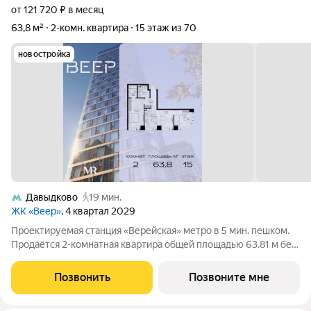
от 121 720 ₽ в месяц
63,8 м²
2-комн. квартира
15 этаж из 70
новостройка
Давыдково
19 мин.
ЖК «Веер»
, 4 квартал 2029
Проектируемая станция «Верейская» метро в 5 мин. пешком.
Продаётся 2-комнатная квартира общей площадью 63.81 м без
отделки в ЖК Веер на 15-м этаже 70 этажного дома. ВЕЕР.2 это
вторая очередь жилого комплекса бизнес-класса в
Позвонить
Позвоните мне
престижном ЗАО, где