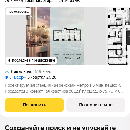
75,7 м²
3-комн. квартира
2 этаж из 46
новостройка
последнее предложение
Давыдково
19 мин.
ЖК «Веер»
, 3 квартал 2028
Проектируемая станция «Верейская» метро в 5 мин. пешком.
Продаётся 3-комнатная квартира общей площадью 75.70 м без
отделки в ЖК Веер на 2-м этаже 46 этажного дома. ВЕЕР это
жилой квартал бизнес-класса в престижном ЗАО Москвы
Позвонить
Позвоните мне
всего 5 минут до
Сохраняйте поиск и не упускайте