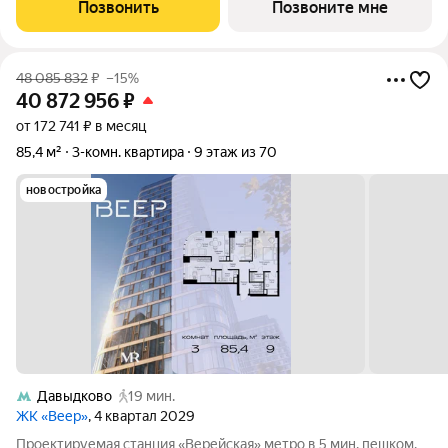
жилой квартал бизнес-класса в престижном ЗАО Москвы
Позвонить
Позвоните мне
всего 5 минут до
48 085 832
₽
–15%
40 872 956
₽
от 172 741 ₽ в месяц
85,4 м²
3-комн. квартира
9 этаж из 70
новостройка
Давыдково
19 мин.
ЖК «Веер»
, 4 квартал 2029
Проектируемая станция «Верейская» метро в 5 мин. пешком.