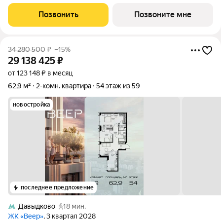
без отделки в ЖК Веер на 11-м этаже 22 этажного дома. ВЕЕР
это жилой квартал бизнес-класса в престижном ЗАО Москвы
Позвонить
Позвоните мне
всего 5 минут до
34 280 500
₽
–15%
29 138 425
₽
от 123 148 ₽ в месяц
62,9 м²
2-комн. квартира
54 этаж из 59
новостройка
последнее предложение
Давыдково
18 мин.
ЖК «Веер»
, 3 квартал 2028