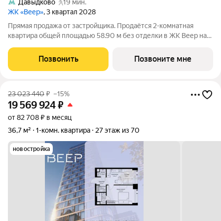
Давыдково
19 мин.
ЖК «Веер»
, 3 квартал 2028
Прямая продажа от застройщика. Продаётся 2-комнатная
квартира общей площадью 58.90 м без отделки в ЖК Веер на
48-м этаже 59 этажного дома. ВЕЕР это жилой квартал бизнес-
класса в престижном ЗАО Москвы всего 5 минут до
Позвонить
Позвоните мне
Кутузовского проспекта. 15 минут
23 023 440
₽
–15%
19 569 924
₽
от 82 708 ₽ в месяц
36,7 м²
1-комн. квартира
27 этаж из 70
новостройка