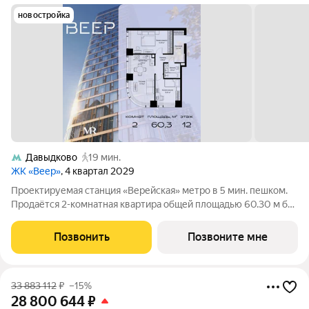
новостройка
Давыдково
19 мин.
ЖК «Веер»
, 4 квартал 2029
Проектируемая станция «Верейская» метро в 5 мин. пешком.
Продаётся 2-комнатная квартира общей площадью 60.30 м без
отделки в ЖК Веер на 12-м этаже 70 этажного дома. ВЕЕР.2 это
вторая очередь жилого комплекса бизнес-класса в
Позвонить
Позвоните мне
престижном ЗАО, где
33 883 112
₽
–15%
28 800 644
₽