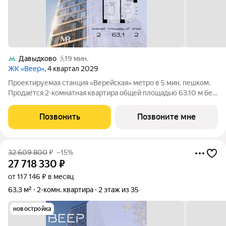
Давыдково
19 мин.
ЖК «Веер»
, 4 квартал 2029
Проектируемая станция «Верейская» метро в 5 мин. пешком.
Продаётся 2-комнатная квартира общей площадью 63.10 м без
отделки в ЖК Веер на 2-м этаже 38 этажного дома. ВЕЕР.2 это
вторая очередь жилого комплекса бизнес-класса в
Позвонить
Позвоните мне
престижном ЗАО, где
32 609 800
₽
–15%
27 718 330
₽
от 117 146 ₽ в месяц
63,3 м²
2-комн. квартира
2 этаж из 35
новостройка