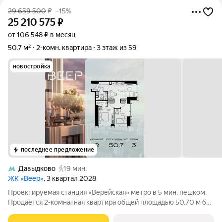
29 659 500
₽
–15%
25 210 575
₽
от 106 548 ₽ в месяц
50,7 м²
2-комн. квартира
3 этаж из 59
новостройка
последнее предложение
Давыдково
19 мин.
ЖК «Веер»
, 3 квартал 2028
Проектируемая станция «Верейская» метро в 5 мин. пешком.
Продаётся 2-комнатная квартира общей площадью 50.70 м без
отделки в ЖК Веер на 3-м этаже 59 этажного дома. ВЕЕР это