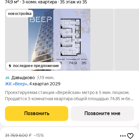
74,9 м²
3-комн. квартира
35 этаж из 35
новостройка
последнее предложение
Давыдково
19 мин.
ЖК «Веер»
, 4 квартал 2029
Проектируемая станция «Верейская» метро в 5 мин. пешком.
Продаётся 3-комнатная квартира общей площадью 74.85 м без
отделки в ЖК Веер на 35-м этаже 35 этажного дома. ВЕЕР.2 это
вторая очередь жилого комплекса бизнес-класса в
Позвонить
Позвоните мне
престижном ЗАО, где
31 769 600
₽
–15%