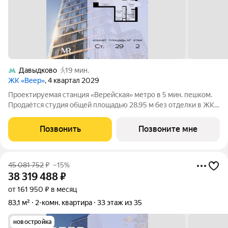
Давыдково
19 мин.
ЖК «Веер»
, 4 квартал 2029
Проектируемая станция «Верейская» метро в 5 мин. пешком.
Продаётся студия общей площадью 28.95 м без отделки в ЖК
Веер на 2-м этаже 70 этажного дома. ВЕЕР.2 это вторая
очередь жилого комплекса бизнес-класса в престижном ЗАО,
Позвонить
Позвоните мне
где реализована
45 081 752
₽
–15%
38 319 488
₽
от 161 950 ₽ в месяц
83,1 м²
2-комн. квартира
33 этаж из 35
новостройка