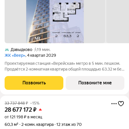
Давыдково
19 мин.
ЖК «Веер»
, 4 квартал 2029
Проектируемая станция «Верейская» метро в 5 мин. пешком.
Продаётся 2-комнатная квартира общей площадью 63.32 м без
отделки в ЖК Веер на 2-м этаже 35 этажного дома. ВЕЕР.2 это
вторая очередь жилого комплекса бизнес-класса в
Позвонить
Позвоните мне
престижном ЗАО, где
33 737 848
₽
–15%
28 677 172
₽
от 121 198 ₽ в месяц
60,3 м²
2-комн. квартира
12 этаж из 70