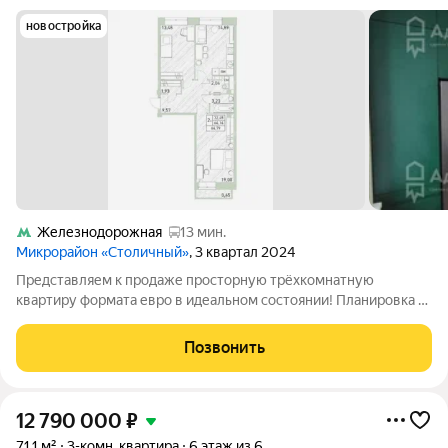
новостройка
Железнодорожная
13 мин.
Микрорайон «Столичный»
, 3 квартал 2024
Представляем к продаже просторную трёхкомнатную
квартиру формата евро в идеальном состоянии! Планировка и
виды: Уникальная планировка «распашонка» обеспечивает
удобное зонирование. Окна выходят как на уютный двор, так и
Позвонить
на спортивный комплекс.
12 790 000
₽
71,1 м²
3-комн. квартира
6 этаж из 6