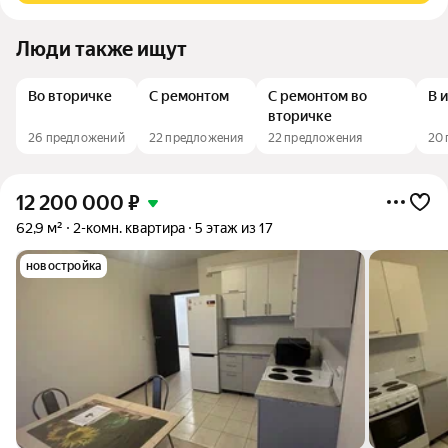
Люди также ищут
Во вторичке
С ремонтом
С ремонтом во
В 
вторичке
26 предложений
22 предложения
22 предложения
20
12 200 000
₽
62,9 м²
2-комн. квартира
5 этаж из 17
новостройка