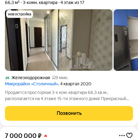
66,3 м²
3-комн. квартира
4 этаж из 17
новостройка
Железнодорожная
9 мин.
Микрорайон «Столичный»
, 4 квартал 2020
Продается просторная 3-х ком. квартира 66,3 кв.м.,
располагается на 4 этаже 15-ти этажного дома! Прекрасный
вид из окон на две стороны - на тихий двор и улицу! Кухня с
мебелью и техникой, три просторные изолированные спальни,
Позвонить
большая прихожая с
7 000 000
₽