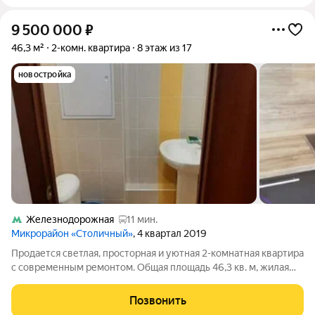
9 500 000
₽
46,3 м²
2-комн. квартира
8 этаж из 17
новостройка
Железнодорожная
11 мин.
Микрорайон «Столичный»
, 4 квартал 2019
Продается светлая, просторная и уютная 2-комнатная квартира
с современным ремонтом. Общая площадь 46,3 кв. м, жилая
площадь 31 кв. м, кухня 10,4 кв. м. Высота потолков 2,7 м Дом:
2019 года постройки. Оборудован одним пассажирским и
Позвонить
одним грузовым