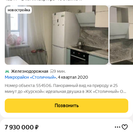
новостройка
Железнодорожная
9 мин.
Микрорайон «Столичный»
, 4 квартал 2020
Номер объекта: 554506. Панорамный вид на природу и 25
минут до «Курской»: идеальная двушка в ЖК «Столичный» О
квартире: В этой квартире вы влюбитесь в подмосковные
рассветы. Просторная 2-комнатная квартира (48,5 кв. м) с
Позвонить
продуманной планировкой и
7 930 000
₽