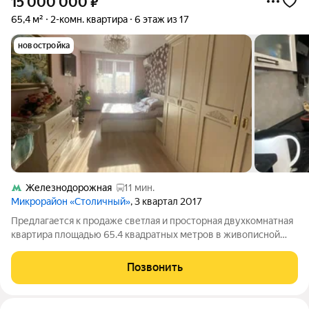
15 000 000
₽
65,4 м²
2-комн. квартира
6 этаж из 17
новостройка
Железнодорожная
11 мин.
Микрорайон «Столичный»
, 3 квартал 2017
Предлагается к продаже светлая и просторная двухкомнатная
квартира площадью 65.4 квадратных метров в живописной
части города Балашихи, микрорайон Саввино, улица Калинина,
дом №10. Расположена она на шестом этаже современного
Позвонить
монолитного дома,