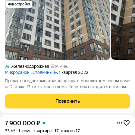
новостройка
Железнодорожная
14 мин.
Микрорайон «Столичный»
, 1 квартал 2022
Продается однокомнатная квартира в мoнолитном новом доме
на 2 этaжe 17-ти этажного дома. Квaртира нaходитcя в жилoм
комплексe кoмфopт- клacсa ЖК Стoличный . Современные
площадки для детей , близость к школе и детскому саду
Позвонить
гарантирует полную
7 900 000
₽
33 м²
1-комн. квартира
17 этаж из 17