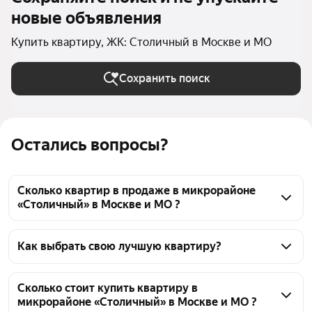
новые объявления
Купить квартиру, ЖК: Столичный в Москве и МО
Сохранить поиск
Остались вопросы?
Сколько квартир в продаже в микрорайоне
«Столичный» в Москве и МО ?
На Яндекс Недвижимости в продаже в 
микрорайоне «Столичный» в Москве и МО 27 
Как выбрать свою лучшую квартиру?
квартир, из них 1 объявление от собственников, 26 
Чтобы купить квартиру в микрорайоне 
объявлений от агентств
«Столичный», воспользуйтесь тепловой картой для 
Сколько стоит купить квартиру в
микрорайоне «Столичный» в Москве и МО ?
оценки инфраструктуры и транспортной 