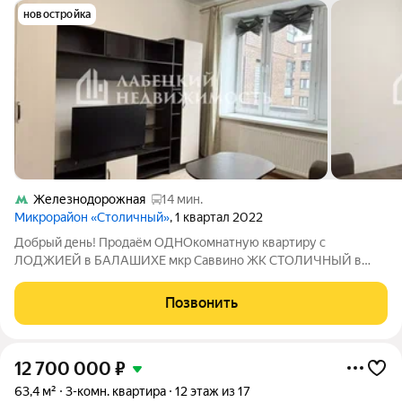
новостройка
Железнодорожная
14 мин.
Микрорайон «Столичный»
, 1 квартал 2022
Добрый день! Продаём ОДНОкомнатную квартиру с
ЛОДЖИЕЙ в БАЛАШИХЕ мкр Саввино ЖК СТОЛИЧНЫЙ в
зеленом и уютном районе с развитой инфраструктурой.
Продажа БЕЗ комиссии!!! Описание и фото соответствуют
Позвонить
действительности. Кстати, если Вы сейчас продаёте
12 700 000
₽
63,4 м²
3-комн. квартира
12 этаж из 17