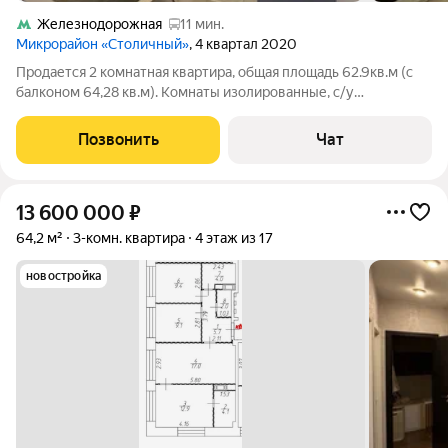
Железнодорожная
11 мин.
Микрорайон «Столичный»
, 4 квартал 2020
Продается 2 комнатная квартира, общая площадь 62.9кв.м (с
балконом 64,28 кв.м). Комнаты изолированные, с/у
раздельный, балкон застеклен. Вся инфраструктура в шаговой
доступности, остановка общественного транспорта 5 минут
Позвонить
Чат
пешком. Рядом Пестовский
13 600 000
₽
64,2 м²
3-комн. квартира
4 этаж из 17
новостройка