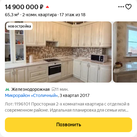
14 900 000
₽
65,3 м²
2-комн. квартира
17 этаж из 18
новостройка
Железнодорожная
11 мин.
Микрорайон «Столичный»
, 3 квартал 2017
Лот: 1196101 Просторная 2-х комнатная квартира с отделкой в
современном районе. Идеальная планировка для семьи или
тех кто ценит личное пространство. Две изолированные
комнаты (18 и 19 м.кв.)легко распределяются на спальню и
Позвонить
детскую, кабинет или