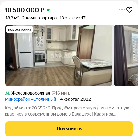
10 500 000
₽
48,3 м²
2-комн. квартира
13 этаж из 17
новостройка
Железнодорожная
16 мин.
Микрорайон «Столичный»
, 4 квартал 2022
Код объекта: 2065649. Продаём просторную двухкомнатную
квартиру в современном доме в Балашихе! Квартира
расположена на 13 этаже 17-этажного кирпично-монолитного
дома, построенного в 2023 году. Общая площадь 48,3 кв. м,
Позвонить
жилая 22,81 кв. м. Две