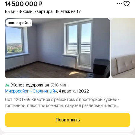
14 500 000
₽
65 м²
3-комн. квартира
15 этаж из 17
новостройка
Железнодорожная
16 мин.
Микрорайон «Столичный»
, 4 квартал 2022
Лот: 1201765 Квартира с ремонтом, с просторной кухней -
гостинной, плюс три комнаты. санузел раздельный. есть
гардеробная, балкон. (евро 4-х комнатная) Современный
новый дом, располагается в развитом районе. Инфраструктура
Позвонить
вся в пешей доступности: