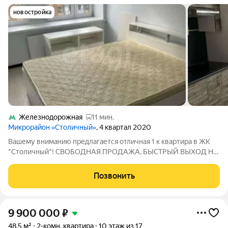
новостройка
Железнодорожная
11 мин.
Микрорайон «Столичный»
, 4 квартал 2020
Вашему вниманию предлагается отличная 1 к квартира в ЖК
"Столичный"! СВОБОДНАЯ ПРОДАЖА, БЫСТРЫЙ ВЫХОД НА
СДЕЛКУ!!! О КВАРТИРЕ: - Площадь квартиры 33 м2, с
балконом; - Выполнен качественный ремонт (не от
Позвонить
застройщика), новая сантехника, никаких
9 900 000
₽
48,5 м²
2-комн. квартира
10 этаж из 17