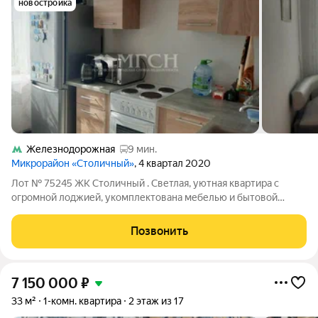
новостройка
Железнодорожная
9 мин.
Микрорайон «Столичный»
, 4 квартал 2020
Лот № 75245 ЖК Столичный . Светлая, уютная квартира с
огромной лоджией, укомплектована мебелью и бытовой
техникой. Дом расположен в районе с хорошо развитой
инфраструктурой, все в шаговой доступности: магазины,
Позвонить
аптеки, школа, детский сад, Пестовский
7 150 000
₽
33 м²
1-комн. квартира
2 этаж из 17