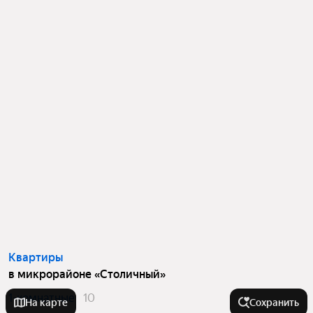
Квартиры
в микрорайоне «Столичный»
1-комнатные
10
На карте
Сохранить