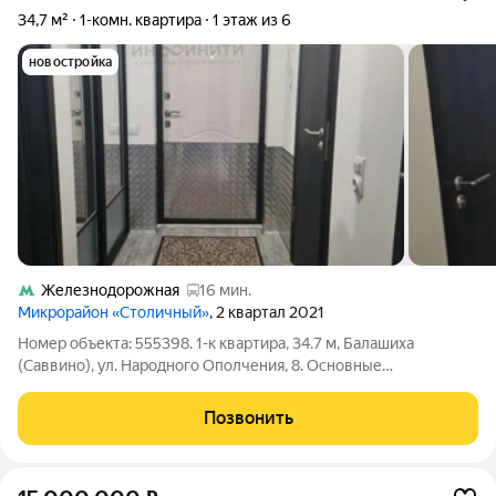
34,7 м²
1-комн. квартира
1 этаж из 6
новостройка
Железнодорожная
16 мин.
Микрорайон «Столичный»
, 2 квартал 2021
Номер объекта: 555398. 1-к квартира, 34.7 м, Балашиха
(Саввино), ул. Народного Ополчения, 8. Основные
характеристики: Тип: Однокомнатная (евроремонт) Площадь:
Общая 34,7 м, жилая 17 м, кухня 9 м. Этаж: 1 из 6. Потолки: 2,7
Позвонить
м. Санузел: