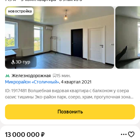
новостройка
3D-тур
Железнодорожная
15 мин.
Микрорайон «Столичный»
, 4 квартал 2021
ID: 1917481 Волшебная видовая квартира с балконом у озера
оазис тишины Эко-район парк, озеро, храм, прогулочная зона
для пробежек, колясок и выгула собаки. Отличная
транспортная доступность 15 минут до метро и 55 минут до
Позвонить
центра Москвы.
13 000 000
₽