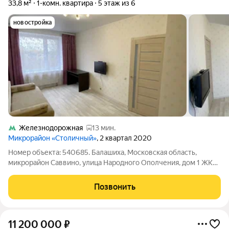
33,8 м²
1-комн. квартира
5 этаж из 6
новостройка
Железнодорожная
13 мин.
Микрорайон «Столичный»
, 2 квартал 2020
Номер объекта: 540685. Балашиха, Московская область,
микрорайон Саввино, улица Народного Ополчения, дом 1 ЖК
Столичный ЮГ (Южный) (малоэтажный жилой комплекс
комфорт-класса.) Все здания современного типа, в едином
Позвонить
архитектурной композиции из
11 200 000
₽