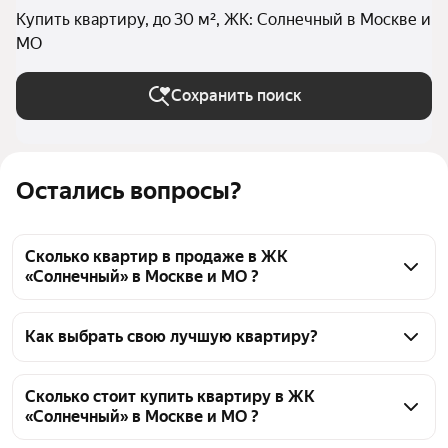
Купить квартиру, до 30 м², ЖК: Солнечный в Москве и
МО
Сохранить поиск
Остались вопросы?
Сколько квартир в продаже в ЖК
«Солнечный» в Москве и МО ?
На Яндекс Недвижимости в продаже в ЖК 
«Солнечный» в Москве и МО 79 квартир 79 
Как выбрать свою лучшую квартиру?
объявлений от застройщиков
Чтобы купить квартиру маленькую в ЖК 
«Солнечный», воспользуйтесь тепловой картой для 
Сколько стоит купить квартиру в ЖК
«Солнечный» в Москве и МО ?
оценки инфраструктуры и транспортной 
доступности в выбранном районе в ЖК 