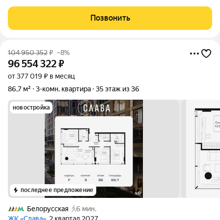
историю недвижимости! Классная распашонка 76.6 м с кухней
17 м в МОНОЛИТ-КИРПИЧЕ! Видовой 14 этаж. Локация:
Позвонить
Проспект Вернадского, 27 это
104 950 352
₽
–8%
96 554 322
₽
от 377 019 ₽ в месяц
86,7 м²
3-комн. квартира
35 этаж из 36
новостройка
последнее предложение
Белорусская
6 мин.
ЖК «Слава»
, 2 квартал 2027