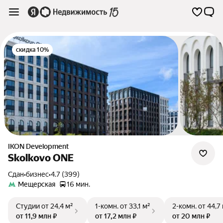
скидка 10%
IKON Development
Skolkovo ONE
Сдан
•
бизнес
•
4.7 (399)
Мещерская
16 мин.
Студии
от 24,4 м²
1-комн.
от 33,1 м²
2-комн.
от 44,7
от 11,9 млн ₽
от 17,2 млн ₽
от 20 млн ₽