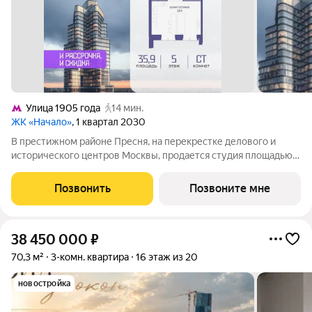
Улица 1905 года
14 мин.
ЖК «Начало»
, 1 квартал 2030
В престижном районе Пресня, на перекрестке делового и
исторического центров Москвы, продается студия площадью
35.90 кв. м без отделки. Квартира находится на 5 этаже 48-
этажного дома, в новом элитном жилом комплексе «Начало»
Позвонить
Позвоните мне
от девелопера «Донстрой».
38 450 000
₽
70,3 м²
3-комн. квартира
16 этаж из 20
новостройка