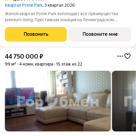
Квартал Prime Park
, 3 квартал 2026
Жилой квартал Prime Park воплощает все преимущества
premium-living. Престижная локация на Ленинградском
проспекте, 37: - 5 мин. от Тверской улицы, Патриарших прудов
и Белой площади, - 20 мин. до аэропорта «Шереметьево» или
Позвонить
Позвоните мне
«Москва-Сити», - 4 парка
44 750 000
₽
99 м²
4-комн. квартира
15 этаж из 22