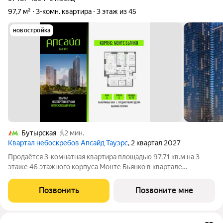
97,7 м²
3-комн. квартира
3 этаж из 45
новостройка
Бутырская
2 мин.
Квартал небоскребов Апсайд Тауэрс
, 2 квартал 2027
Продаётся 3-комнатная квартира площадью 97.71 кв.м на 3
этаже 46 этажного корпуса Монте Бьянко в квартале
небоскребов «Апсайд Тауэрс». В квартире предчистовая
отделка,с видом на Бизнес-парк Останкино, прогулочный
Позвонить
Позвоните мне
бульвар, детский сад, школу,