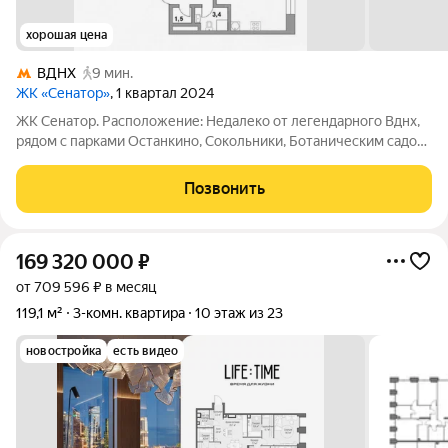
хорошая цена
ВДНХ
9 мин.
ЖК «Сенатор»
, 1 квартал 2024
ЖК Сенатор. Расположение: Недалеко от легендарного Вднх,
рядом с парками Останкино, Сокольники, Ботаническим садом.
Транспортная доступность: до метро Алексеевская 700 м, до
метро Вднх 850 м, до центра 10 минут на автомобиле.
Позвонить
Удобный прямой выезд на
169 320 000
₽
от 709 596 ₽ в месяц
119,1 м²
3-комн. квартира
10 этаж из 23
новостройка
есть видео