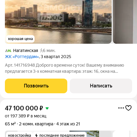
хорошая цена
Нагатинская
6 мин.
ЖК «Роттердам»
, 3 квартал 2025
Арт. 141716948 Доброго времени суток! Вашему вниманию
предлагается 3-х комнатная квартира: этаж: 16, окна на
набережную и Москва-реку площадь: 70,3 кв.м. ремонт: white
box от застройщика изолированная планировка: мастер -
Позвонить
Написать
спальня для родителей с
47 100 000
₽
от 197 389 ₽ в месяц
65 м²
2-комн. квартира
4 этаж из 21
новостройка
последнее предложение