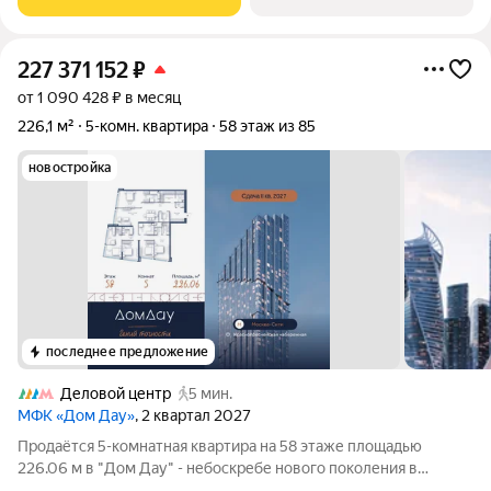
ванной и гардеробной комнатами, две детские с
227 371 152
₽
от 1 090 428 ₽ в месяц
226,1 м²
5-комн. квартира
58 этаж из 85
новостройка
последнее предложение
Деловой центр
5 мин.
МФК «Дом Дау»
, 2 квартал 2027
Прoдаётся 5-кoмнaтнaя квартира на 58 этаже площадью
226.06 м в "Дом Дау" - небоскребе нового поколения в
Москва-Сити. Уникaльный проект «Дом Дaу» эксклюзивный