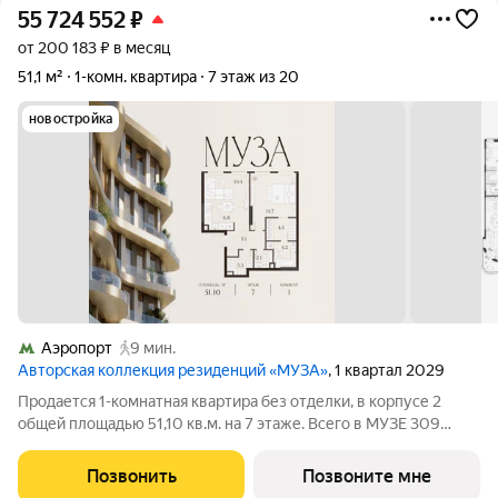
55 724 552
₽
от 200 183 ₽ в месяц
51,1 м²
1-комн. квартира
7 этаж из 20
новостройка
Аэропорт
9 мин.
Авторская коллекция резиденций «МУЗА»
, 1 квартал 2029
Продается 1-комнатная квартира без отделки, в корпусе 2
общей площадью 51,10 кв.м. на 7 этаже. Всего в МУЗЕ 309
лотов площадью от 37 до 250 м, большинство с балконами и
террасами. Высота потолков от 3,5 до 4,65 м. Эксклюзивные
Позвонить
Позвоните мне
форматы: Пентхаусы