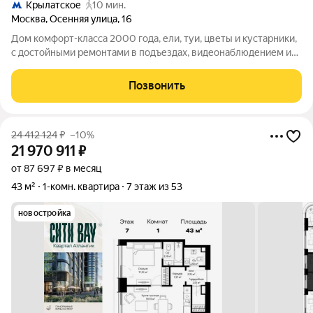
Крылатское
10 мин.
Москва
,
Осенняя улица
,
16
Дом комфорт-класса 2000 года, ели, туи, цветы и кустарники,
с достойными ремонтами в подъездах, видеонаблюдением и
шлагбаумами на въезде, детская и спортивная площадки с
мягкими покрытиями. Квартира с шикарными видами на запад -
Позвонить
панорама горизонт
24 412 124
₽
–10%
21 970 911
₽
от 87 697 ₽ в месяц
43 м²
1-комн. квартира
7 этаж из 53
новостройка