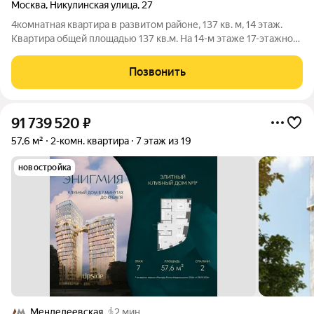
Москва
,
Никулинская улица
,
27
4комнатная квартира в развитом районе, 137 кв. м, 14 этаж.
Квартира общей площадью 137 кв.м. На 14-м этаже 17-этажного
дома. В планировке: гостиная, 3 изолированные спальни, 2
санузла. Кухня 15 кв. м. Выполнен качественный ремонт в
Позвонить
классическом
91 739 520
₽
57,6 м²
2-комн. квартира
7 этаж из 19
новостройка
Менделеевская
2 мин.