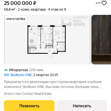
25 000 000
₽
58,8 м²
2-комн. квартира
4 этаж из 9
новостройка
Мещерская
16 мин.
ЖК Skolkovo ONE
, 3 квартал 2025
Предлагается к реализации просторная квартира в клубном
комплексе Skolkovo ONE. Высокие потолки, большие окна,
ориентированные во внутренний двор с ланшафтным
Агентство Contact Real Estate
дизайном. Планировка предусматривает огранизацию зоны
кухни-гостинной и две (одну) спальни,
Позвонить
Написать