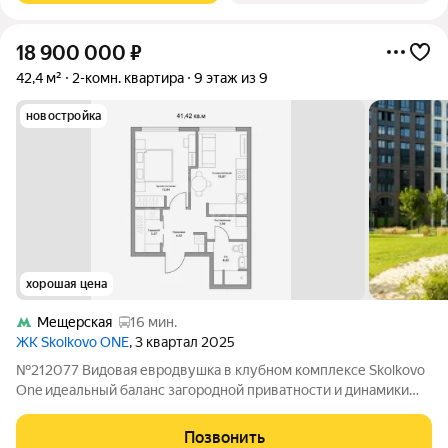
18 900 000
₽
42,4 м²
2-комн. квартира
9 этаж из 9
новостройка
хорошая цена
Мещерская
16 мин.
ЖК Skolkovo ONE
, 3 квартал 2025
№212077 Видовая евродвушка в клубном комплексе Skolkovo
One идеальный баланс загородной приватности и динамики
мегаполиса. Квартира с отдельной спальней, просторной
кухней-гостиной и захватывающими панорамными видами на
Позвонить