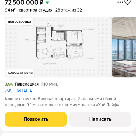
72 500 000
₽
94 м²
квартира-студия
28 этаж из 32
новостройка
хорошая цена
Павелецкая
10 мин.
ЖК HIGH LIFE
Ключи на руках. Видовая квартира с 2 спальнями общей
площадью 94 м в комплексе премиум-класса «Хай Лайф».
Квартира без отделки расположена на 28 этаже в корпусе К1.
Свободная планировка позволяет организовать пространство
Позвонить
Написать
по собственному усмотрению.