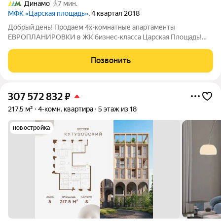
Динамо
7 мин.
МФК «Царская площадь»
, 4 квартал 2018
Добрый день! Продаем 4х-комнатные апартаменты
ЕВРОПЛАНИРОВКИ в ЖК бизнес-класса Царская Площадь!
ОПИСАНИЕ И ФОТОГРАФИИ СООТВЕТСТВУЮТ
ДЕЙСТВИТЕЛЬНОСТИ! ПРО АПАРТАМЕНТЫ: Комфортная
Позвонить
эргономичная планировка для большой семьи, общий метраж -
96,5м2 плюс
307 572 832
₽
217,5 м²
4-комн. квартира
5 этаж из 18
новостройка