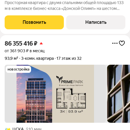
Просторная квартира с двумя спальнями общей площадью 133
м в комплексе бизнес-класса «Донской Олимп» на шестом
этаже. Выполнена авторская отделка в классическом стиле.
Интерьеры украшают пилястры, венчающие карнизы, лепные
Позвонить
Написать
детали и дизайнерские
86 355 416
₽
от 361 903 ₽ в месяц
93,9 м²
3-комн. квартира
17 этаж из 32
новостройка
ЦСКА
10 мин.