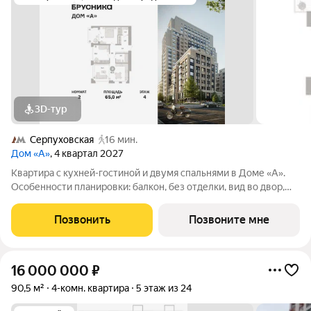
3D-тур
Серпуховская
16 мин.
Дом «А»
, 4 квартал 2027
Квартира с кухней-гостиной и двумя спальнями в Доме «А».
Особенности планировки: балкон, без отделки, вид во двор,
гардеробная, постирочная. Срок сдачи IV кв. 2027 Дом А -
проект от застройщика Брусника располагается на границе с
Позвонить
Позвоните мне
ЦАО, рядом с метро
16 000 000
₽
90,5 м²
4-комн. квартира
5 этаж из 24