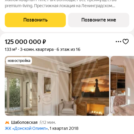
premium-living. Престижная локация на Ленинградском
проспекте, 37: - 5 мин. от Тверской улицы, Патриарших прудов
и Белой площади, - 20 мин. до аэропорта «Шереметьево» или
Позвонить
Позвоните мне
«Москва-Сити», - 4 парка
125 000 000
₽
133 м²
3-комн. квартира
6 этаж из 16
новостройка
Шаболовская
12 мин.
ЖК «Донской Олимп»
, 1 квартал 2018