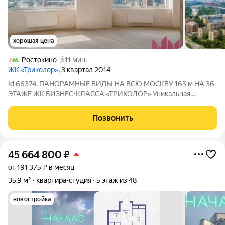
хорошая цена
Ростокино
11 мин.
ЖК «Триколор»
, 3 квартал 2014
Id 66374. ПАНОРАМНЫЕ ВИДЫ НА ВСЮ МОСКВУ 165 м НА 36
ЭТАЖЕ ЖК БИЗНЕС-КЛАССА «ТРИКОЛОР» Уникальная
квартира со свободной планировкой площадью 165 м в одном
из лучших корпусов жилого комплекса бизнес-класса
Позвонить
«Триколор». Расположена на 36-м этаже
45 664 800
₽
от 191 375 ₽ в месяц
35,9 м²
квартира-студия
5 этаж из 48
новостройка