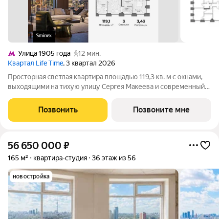
Улица 1905 года
12 мин.
Квартал Life Time
, 3 квартал 2026
Просторная светлая квартира площадью 119,3 кв. м с окнами,
выходящими на тихую улицу Сергея Макеева и современный
бизнес-центр Marr Plaza. Большое панорамное окно в с/у с
возможностью открывания настежь улучшает видовые
Позвонить
Позвоните мне
характеристики. Продуманная
56 650 000
₽
165 м²
квартира-студия
36 этаж из 56
новостройка