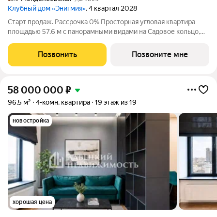
Клубный дом «Энигмия»
, 4 квартал 2028
Старт продаж. Рассрочка 0% Просторная угловая квартира
площадью 57.6 м с панорамными видами на Садовое кольцо,
Новослободскую ул. и во двор. Продуманная планировка с
мастер-спальней и гардеробной с окном. ЭНИГМИЯ дом-
Позвонить
Позвоните мне
скульптура, притягивающий
58 000 000
₽
96,5 м²
4-комн. квартира
19 этаж из 19
новостройка
хорошая цена