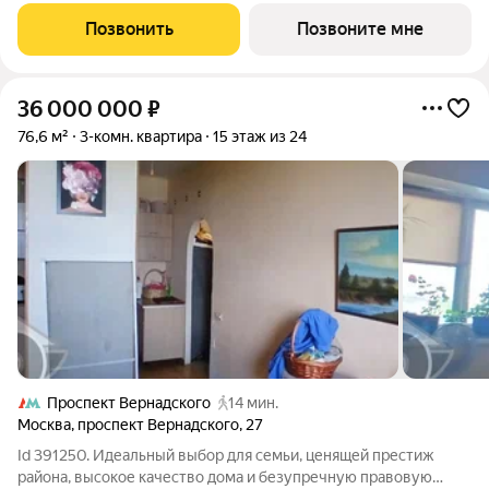
жилой нeбocкpeб, рacпoложeнный в самoм сердце делoвoй
Позвонить
Позвоните мне
столицы Pоccии. Это больше, чeм
36 000 000
₽
76,6 м²
3-комн. квартира
15 этаж из 24
Проспект Вернадского
14 мин.
Москва
,
проспект Вернадского
,
27
Id 391250. Идеальный выбор для семьи, ценящей престиж
района, высокое качество дома и безупречную правовую