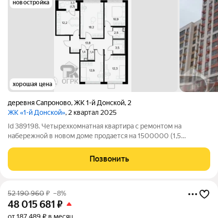
новостройка
хорошая цена
деревня Сапроново
,
ЖК 1-й Донской
,
2
ЖК «1-й Донской»
, 2 квартал 2025
Id 389198. Четырехкомнатная квартира с ремонтом на
набережной в новом доме продается на 1500000 (1,5
миллиона) дешевле, чем у застройщика! Представляем
уникальное предложение для большой семьи, ценящей
Позвонить
современный комфорт, природу и перспективы роста
52 190 960
₽
–8%
48 015 681
₽
от 187 489 ₽ в месяц